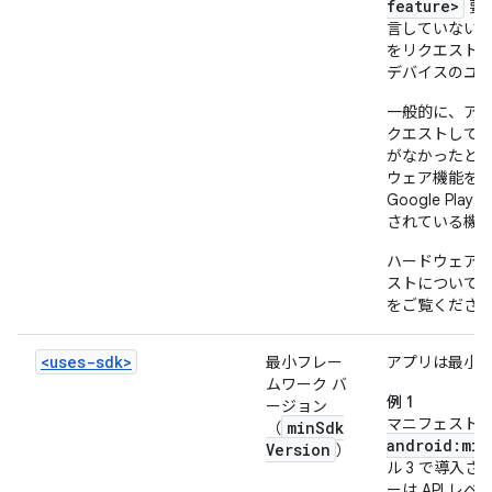
feature>
要
言していない場合
をリクエスト
デバイスのユ
一般的に、ア
クエストして
がなかったとして
ウェア機能を
Google Play 
されている機
ハードウェア
ストについて
をご覧くださ
<uses-sdk>
最小フレー
アプリは最小 
ムワーク バ
例 1
ージョン
マニフェスト
min
Sdk
（
android:min
Version
）
ル 3 で導入さ
ーは API レ