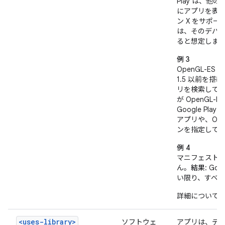
Play は、
にアプリを表示
ン X をサポー
は、そのデバイ
ると想定しま
例 3
OpenGL-E
1.5 以前を
リを検索して
が OpenGL
Google Play 
アプリや、Ope
ンを指定して
例 4
マニフェスト
ん。
結果
: G
い限り、すべ
詳細について
<uses-library>
ソフトウェ
アプリは、デ