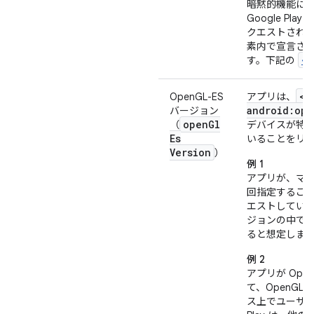
暗黙的機能に基
Google Play 
クエストされ
素内で宣言さ
<u
す。下記の
<u
OpenGL-ES
アプリは、
android:ope
バージョン
open
Gl
（
デバイスが特定の
Es
いることをリ
Version
）
例 1
アプリが、マ
回指定することで
エストしてい
ジョンの中で
ると想定しま
例 2
アプリが Open
て、OpenGL
ス上でユーザ