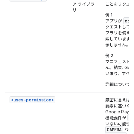
ア ライブラ
ことをリクエ
リ
例 1
com
アプリが
クエストして
ブラリを備え
索しています
示しません。
例 2
マニフェスト
ん。
結果
: G
い限り、すべ
詳細について
<uses-permission>
厳密に言えば、Go
要素に基づく
Google P
<u
機能要件が
いない可能性
CAMERA
パー