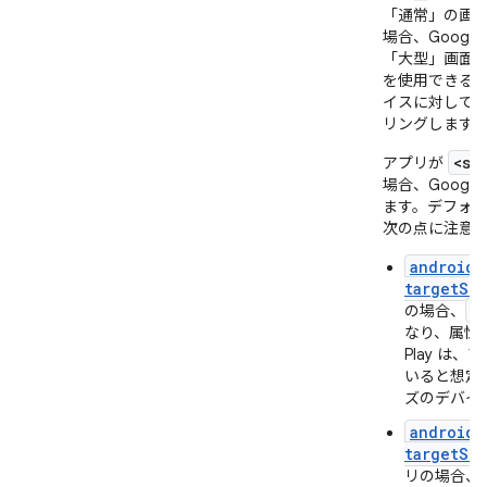
「通常」の画
場合、Googl
「大型」画面
を使用できる
イスに対して
リングします
<su
アプリが
場合、Googl
ます。デフォル
次の点に注意
android:
targetSdk
<
の場合、
なり、属性
Play は
いると想定
ズのデバイ
android:
targetSdk
リの場合、