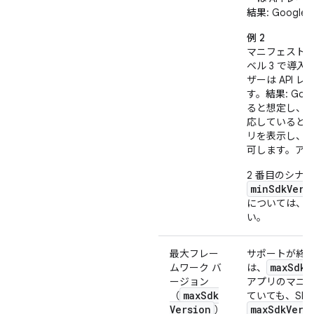
結果
: Goog
例 2
マニフェスト
ベル 3 で導入
ザーは API 
す。
結果
: Goo
ると想定し、アプ
応していると見な
リを表示し、
可します。ア
2 番目のシナ
minSdkVers
については、
い。
最大フレー
サポートが終
maxSdkV
ムワーク バ
は、
ージョン
アプリのマニ
max
Sdk
（
ていても、SD
Version
maxSdkVers
）