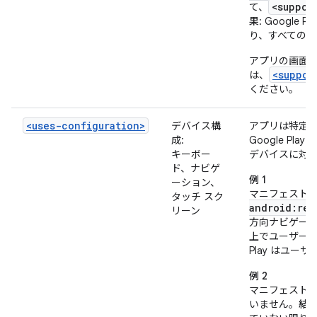
<suppor
て、
果
: Googl
り、すべての
アプリの画面
<suppor
は、
ください。
<uses-configuration>
デバイス構
アプリは特定
成:
Google P
キーボー
デバイスに対
ド、ナビゲ
例 1
ーション、
マニフェスト
タッチ スク
android:req
リーン
方向ナビゲーシ
上でユーザー
Play はユ
例 2
マニフェスト
いません。
結