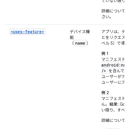
ていない限り
詳細について
さい。
<uses-feature>
デバイス機
アプリは、デ
能
とをリクエストでき
name
（
）
ベル 5）で導
例 1
マニフェスト
android:nam
/>
を含んでい
ユーザーがア
ユーザーにア
例 2
マニフェスト
ん。
結果
: G
い限り、すべ
詳細について