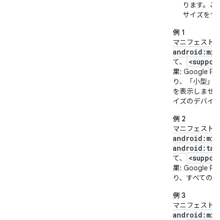
ります。こ
サイズをサ
例 1
マニフェスト
android:min
<suppor
て、
果
: Googl
り、「小型」
を表示しませ
イズのデバイ
例 2
マニフェスト
android:min
android:tar
<suppor
て、
果
: Googl
り、すべての
例 3
マニフェスト
android:min