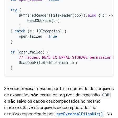
try
{
BufferedReader
(
FileReader
(
obb
)).
also
{
br
-
ReadObbFile
(
br
)
}
}
catch
(
e
:
IOException
)
{
open_failed
=
true
}
if
(
open_failed
)
{
// request READ_EXTERNAL_STORAGE permission be
ReadObbFileWithPermission
()
}
Se você precisar descompactar o conteúdo dos arquivos
de expansão,
não
exclua os arquivos de expansão
OBB
e
não
salve os dados descompactados no mesmo
diretório. Salve os arquivos descompactados no
diretório especificado por
getExternalFilesDir()
. No