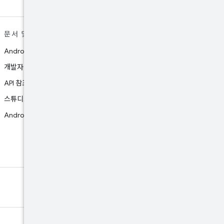
문서 및 다운로드
지원
Android 스튜디오 가이드
플랫폼 버그 신고
개발자 가이드
문서 버그 신고
API 참조
Google Play support
스튜디오 다운로드
연구 조사 참여
Android NDK