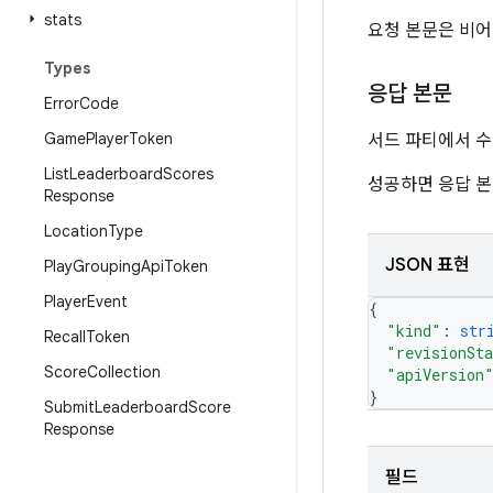
stats
요청 본문은 비어
Types
응답 본문
Error
Code
Game
Player
Token
서드 파티에서 수
List
Leaderboard
Scores
성공하면 응답 본
Response
Location
Type
JSON 표현
Play
Grouping
Api
Token
Player
Event
{
"kind"
: 
str
Recall
Token
"revisionSt
Score
Collection
"apiVersion
}
Submit
Leaderboard
Score
Response
필드