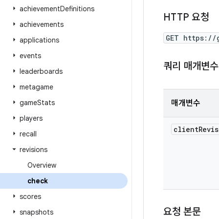
achievement
Definitions
HTTP 요청
achievements
GET https://
applications
events
쿼리 매개변수
leaderboards
metagame
game
Stats
매개변수
players
client
Revis
recall
revisions
Overview
check
scores
요청 본문
snapshots