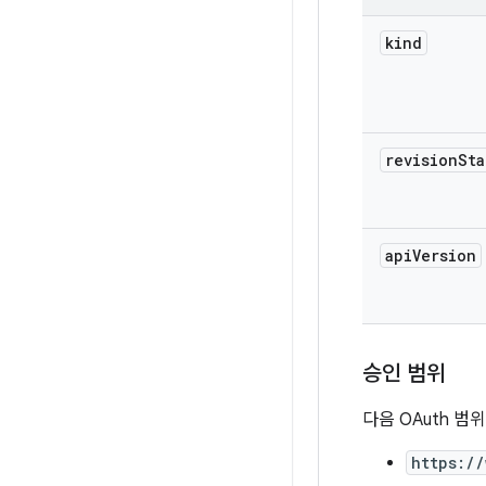
kind
revision
Sta
api
Version
승인 범위
다음 OAuth 범
https:/