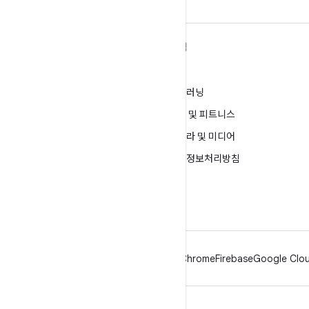
ANDROID 자세히 알아보기
탐색
Android
게임
엔터프라이즈용 Android
머신러닝
보안
건강 및 피트니스
소스
카메라 및 미디어
뉴스
개인정보처리방침
블로그
5G
팟캐스트
Android
Chrome
Firebase
Google Clou