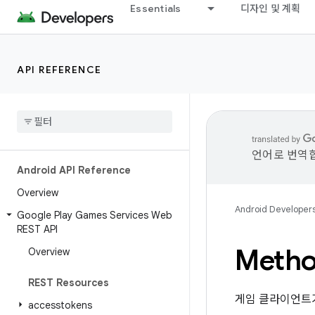
Essentials
디자인 및 계획
API REFERENCE
언어로 번역합
Android API Reference
Overview
Android Developer
Google Play Games Services Web
REST API
Method
Overview
REST Resources
게임 클라이언트
accesstokens