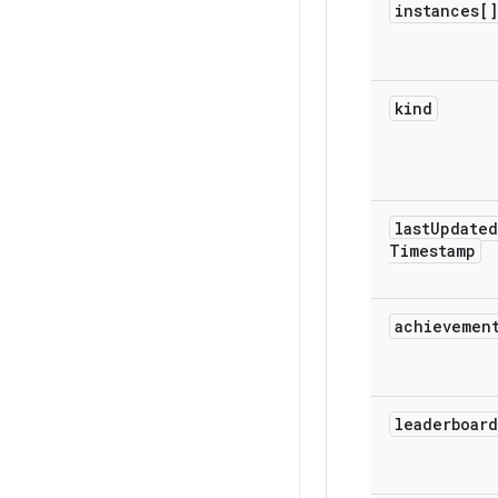
instances[]
kind
last
Updated
Timestamp
achievemen
leaderboard