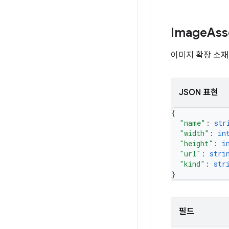
Image
Ass
이미지 확장 소재
JSON 표현
{
"name"
: 
str
"width"
: 
in
"height"
: 
i
"url"
: 
stri
"kind"
: 
str
}
필드