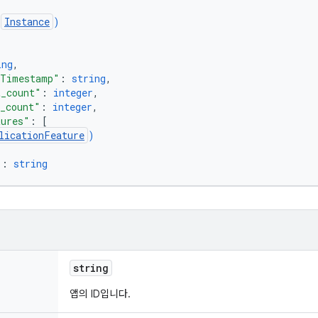
(
Instance
)
ing
,
dTimestamp"
: 
string
,
t_count"
: 
integer
,
d_count"
: 
integer
,
tures"
: 
[
licationFeature
)
"
: 
string
string
앱의 ID입니다.