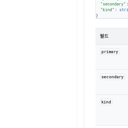
"secondary"
"kind"
: 
str
}
필드
primary
secondary
kind