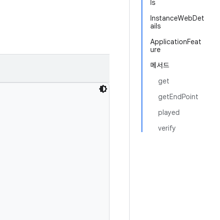
ls
InstanceWebDet
ails
ApplicationFeat
ure
메서드
get
getEndPoint
played
verify