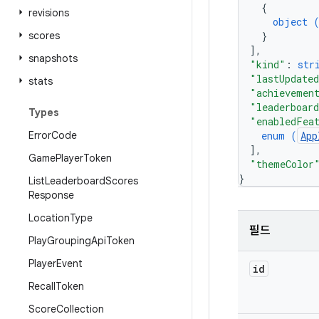
{
revisions
object 
scores
}
]
,
snapshots
"kind"
: 
str
"lastUpdate
stats
"achievemen
"leaderboar
Types
"enabledFea
Error
Code
enum (
App
]
,
Game
Player
Token
"themeColor
}
List
Leaderboard
Scores
Response
Location
Type
필드
Play
Grouping
Api
Token
Player
Event
id
Recall
Token
Score
Collection