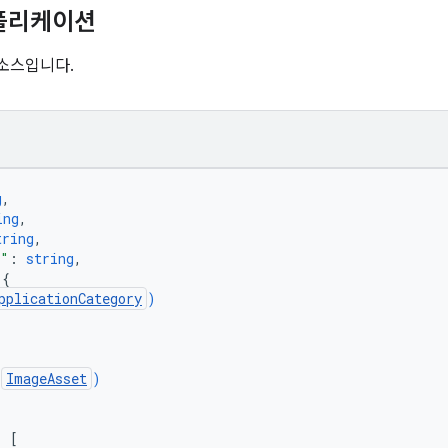
애플리케이션
소스입니다.
g
,
ing
,
tring
,
n"
: 
string
,
 
{
pplicationCategory
)
(
ImageAsset
)
: 
[