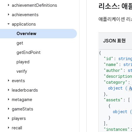
리소스: 
achievement
Definitions
achievements
애플리케이션 리
applications
Overview
JSON 표현
get
get
End
Point
{
"id"
: 
strin
played
"name"
: 
str
"author"
: 
s
verify
"descriptio
events
"category"
:
object (
A
leaderboards
}
,
metagame
"assets"
: 
[
{
game
Stats
object 
}
players
]
,
recall
"instances"