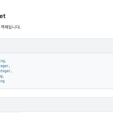
et
 객체입니다.
ing
,
teger
,
nteger
,
ng
,
ing