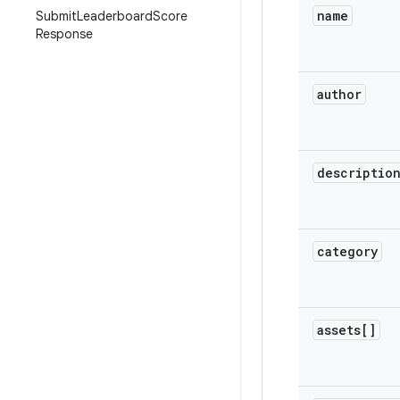
name
Submit
Leaderboard
Score
Response
author
descriptio
category
assets[]