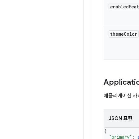
enabled
Fea
theme
Color
Applicati
애플리케이션 카
JSON 표현
{
"primary"
: 