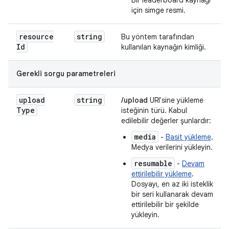
Bir leaderboard kaynağı
için simge resmi.
resource
string
Bu yöntem tarafından
Id
kullanılan kaynağın kimliği.
Gerekli sorgu parametreleri
upload
string
/upload
URI'sine yükleme
Type
isteğinin türü. Kabul
edilebilir değerler şunlardır:
media
-
Basit yükleme
.
Medya verilerini yükleyin.
resumable
-
Devam
ettirilebilir yükleme
.
Dosyayı, en az iki isteklik
bir seri kullanarak devam
ettirilebilir bir şekilde
yükleyin.