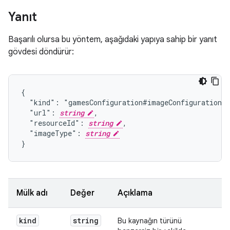
Yanıt
Başarılı olursa bu yöntem, aşağıdaki yapıya sahip bir yanıt
gövdesi döndürür:
{

  "kind": "gamesConfiguration#imageConfiguration",
  "url": 
string
,

  "resourceId": 
string
,

  "imageType": 
string
}
Mülk adı
Değer
Açıklama
N
kind
string
Bu kaynağın türünü