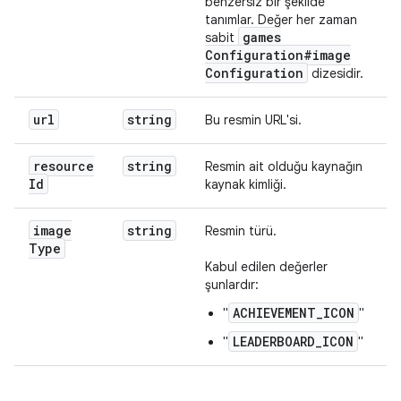
benzersiz bir şekilde
tanımlar. Değer her zaman
games
sabit
Configuration#image
Configuration
dizesidir.
url
string
Bu resmin URL'si.
resource
string
Resmin ait olduğu kaynağın
Id
kaynak kimliği.
image
string
Resmin türü.
Type
Kabul edilen değerler
şunlardır:
ACHIEVEMENT_ICON
"
"
LEADERBOARD_ICON
"
"