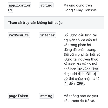
application
string
Mã ứng dụng trên
Id
Google Play Console.
Tham số truy vấn không bắt buộc
max
Results
integer
Số lượng cấu hình tài
nguyên tối đa cần trả
về trong phản hồi,
dùng để phân trang.
Đối với mọi phản hồi, số
lượng tài nguyên thực
tế được trả về có thể
max
Results
nhỏ hơn
được chỉ định. Giá trị
có thể chấp nhận là từ
1
200
đến
.
page
Token
string
Mã thông báo do yêu
cầu trước đó trả về.