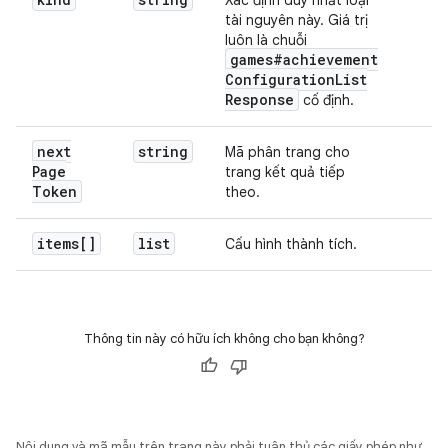
Xác định duy nhất loại
tài nguyên này. Giá trị
luôn là chuỗi
games#achievement
Configuration
List
Response
cố định.
next
string
Mã phân trang cho
Page
trang kết quả tiếp
Token
theo.
items[]
list
Cấu hình thành tích.
Thông tin này có hữu ích không cho bạn không?
Nội dung và mã mẫu trên trang này phải tuân thủ các giấy phép như