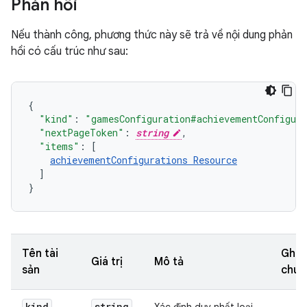
Phản hồi
Nếu thành công, phương thức này sẽ trả về nội dung phản
hồi có cấu trúc như sau:
"kind"
:
"gamesConfiguration#achievementConfigur
"nextPageToken"
:
string
,
"items"
:
[
achievementConfigurations
Resource
]
}
Tên tài
Ghi
Giá trị
Mô tả
sản
chú
kind
string