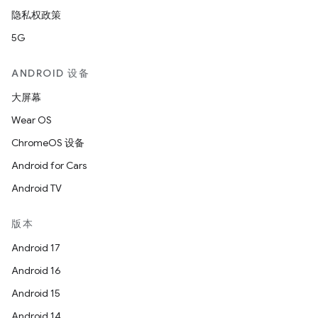
隐私权政策
5G
ANDROID 设备
大屏幕
Wear OS
ChromeOS 设备
Android for Cars
Android TV
版本
Android 17
Android 16
Android 15
Android 14