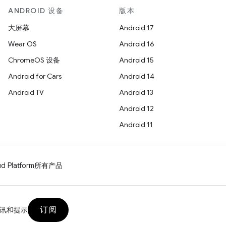
ANDROID 设备
版本
大屏幕
Android 17
Wear OS
Android 16
ChromeOS 设备
Android 15
Android for Cars
Android 14
Android TV
Android 13
Android 12
Android 11
d Platform
所有产品
订阅
讯和提示