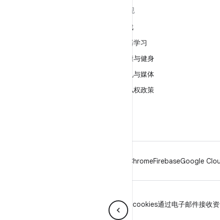
关于 ANDROID
发现
Android
游戏
适用于企业的 Android
机器学习
安全
健康与健身
源代码
相机与媒体
新闻
隐私权政策
博客
5G
播客
Android
Chrome
Firebase
Google Clou
隐私权政策
许可
品牌指南
Manage cookies
通过电子邮件接收资