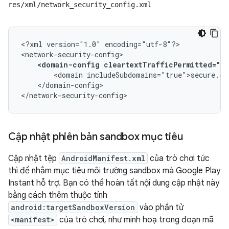
res/xml/network_security_config.xml
<?xml
version="1.0"
encoding="utf-8"?>

<domain-config
cleartextTrafficPermitted="fa
<domain
</domain-config>

</network-security-config>
Cập nhật phiên bản sandbox mục tiêu
Cập nhật tệp
AndroidManifest.xml
của trò chơi tức
thì để nhắm mục tiêu môi trường sandbox mà Google Play
Instant hỗ trợ. Bạn có thể hoàn tất nội dung cập nhật này
bằng cách thêm thuộc tính
android:targetSandboxVersion
vào phần tử
<manifest>
của trò chơi, như minh hoạ trong đoạn mã