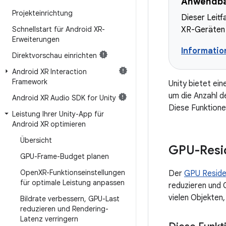
Anwendba
Projekteinrichtung
Dieser Leitf
Schnellstart für Android XR-
XR-Geräten 
Erweiterungen
Informati
Direktvorschau einrichten
Android XR Interaction
Framework
Unity bietet ein
um die Anzahl d
Android XR Audio SDK for Unity
Diese Funktione
Leistung Ihrer Unity-App für
Android XR optimieren
Übersicht
GPU-Resi
GPU-Frame-Budget planen
Open
XR-Funktionseinstellungen
Der
GPU Reside
für optimale Leistung anpassen
reduzieren und 
vielen Objekten
Bildrate verbessern
,
GPU-Last
reduzieren und Rendering-
Latenz verringern