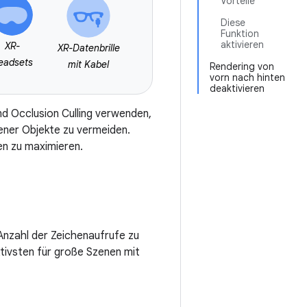
Vorteile
Diese
Funktion
aktivieren
XR-
XR-Datenbrille
eadsets
mit Kabel
Rendering von
vorn nach hinten
deaktivieren
und Occlusion Culling verwenden,
ener Objekte zu vermeiden.
en zu maximieren.
nzahl der Zeichenaufrufe zu
tivsten für große Szenen mit