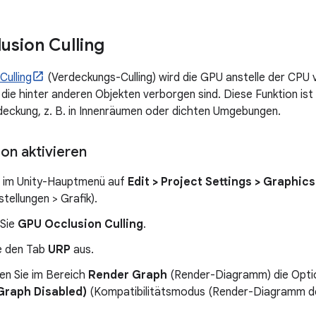
sion Culling
Culling
(Verdeckungs-Culling) wird die GPU anstelle der CPU
 die hinter anderen Objekten verborgen sind. Diese Funktion ist
deckung, z. B. in Innenräumen oder dichten Umgebungen.
on aktivieren
ie im Unity-Hauptmenü auf
Edit > Project Settings > Graphics
stellungen > Grafik).
 Sie
GPU Occlusion Culling
.
e den Tab
URP
aus.
en Sie im Bereich
Render Graph
(Render-Diagramm) die Opt
Graph Disabled)
(Kompatibilitätsmodus (Render-Diagramm dea