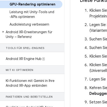
Diese Funkti
GPU-Rendering optimieren
Klicken S
Leistung mit Unity-Tools und
Projektein
‑APIs optimieren
Audioleistung verbessern
Legen Sie
(Variante
Android XR-Erweiterungen für
Unity – Referenz
Suchen Si
Suchen Sie
TOOLS FÜR SPIEL-ENGINES
Klicken Si
Android XR Engine Hub ⍐
Klicken Sie
MIT KI OPTIMIEREN
(Universel
Legen Sie
KI-Funktionen mit Gemini in Ihre
Android XR-App einbinden
Kehren Sie
Debugge
PAKETIEREN UND BEREITSTELLEN
Setzen Si