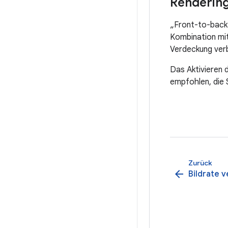
Rendering
„Front-to-back“
Kombination mit
Verdeckung ver
Das Aktivieren 
empfohlen, die 
Zurück
arrow_back
Bildrate 