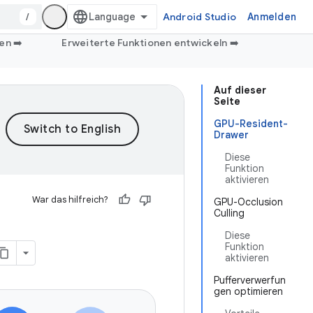
/
Android Studio
Anmelden
en ➡️
Erweiterte Funktionen entwickeln ➡️
Auf dieser
Seite
GPU-Resident-
Drawer
Diese
Funktion
aktivieren
War das hilfreich?
GPU-Occlusion
Culling
Diese
Funktion
aktivieren
Pufferverwerfun
gen optimieren