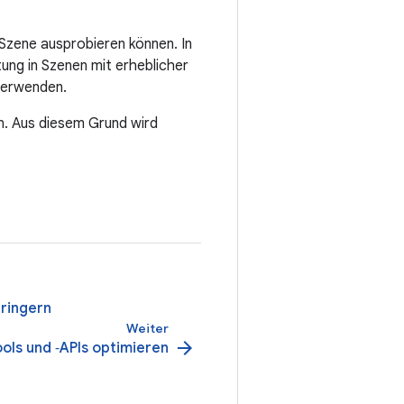
 Szene ausprobieren können. In
ung in Szenen mit erheblicher
verwenden.
en. Aus diesem Grund wird
rringern
Weiter
arrow_forward
ools und ‑APIs optimieren