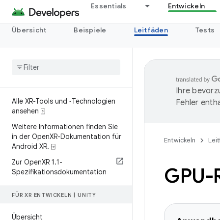
Essentials
Entwickeln
Übersicht
Beispiele
Leitfäden
Tests
Ihre bevorz
Alle XR-Tools und ‑Technologien
Fehler entha
ansehen ⍐
Weitere Informationen finden Sie
in der Open
XR-Dokumentation für
Entwickeln
Lei
Android XR
.
⍈
Zur Open
XR 1
.
1-
GPU-R
Spezifikationsdokumentation
FÜR XR ENTWICKELN
|
UNITY
Übersicht