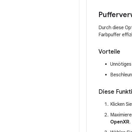
Pufferve
Durch diese Opt
Farbpuffer effi
Vorteile
Unnötiges
Beschleuni
Diese Funkti
Klicken S
Maximiere
OpenXR
.