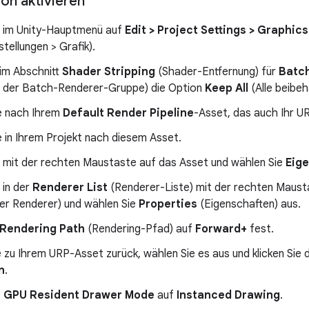
on aktivieren
ie im Unity-Hauptmenü auf
Edit > Project Settings > Graphics
stellungen > Grafik).
 im Abschnitt
Shader Stripping
(Shader-Entfernung) für
Batch
n der Batch-Renderer-Gruppe) die Option
Keep All
(Alle beibeh
e nach Ihrem
Default Render Pipeline
-Asset, das auch Ihr UR
 in Ihrem Projekt nach diesem Asset.
e mit der rechten Maustaste auf das Asset und wählen Sie
Eig
 in der
Renderer List
(Renderer-Liste) mit der rechten Maus
ler Renderer) und wählen Sie
Properties
(Eigenschaften) aus.
Rendering Path
(Rendering-Pfad) auf
Forward+
fest.
 zu Ihrem URP-Asset zurück, wählen Sie es aus und klicken Sie d
n
.
e
GPU Resident Drawer Mode
auf
Instanced Drawing
.