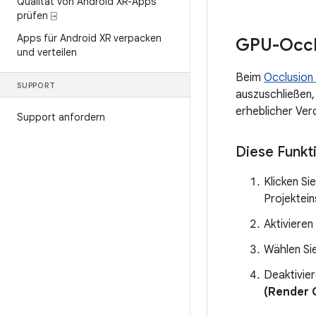
Qualität von Android XR-Apps
prüfen ⍈
Apps für Android XR verpacken
GPU-Occlu
und verteilen
Beim
Occlusion 
SUPPORT
auszuschließen,
erheblicher Ver
Support anfordern
Diese Funkti
Klicken S
Projektein
Aktivieren
Wählen Si
Deaktivier
(Render 