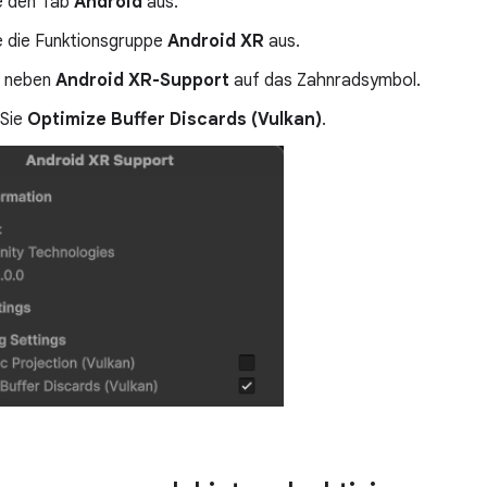
e den Tab
Android
aus.
e die Funktionsgruppe
Android XR
aus.
e neben
Android XR-Support
auf das Zahnradsymbol.
 Sie
Optimize Buffer Discards (Vulkan)
.