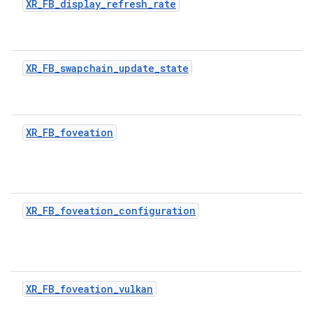
XR_FB_display_refresh_rate
XR_FB_swapchain_update_state
XR_FB_foveation
XR_FB_foveation_configuration
XR_FB_foveation_vulkan