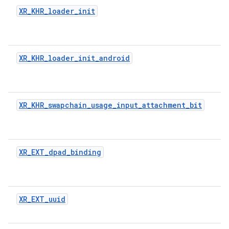
XR_KHR_loader_init
XR_KHR_loader_init_android
XR_KHR_swapchain_usage_input_attachment_bit
XR_EXT_dpad_binding
XR_EXT_uuid