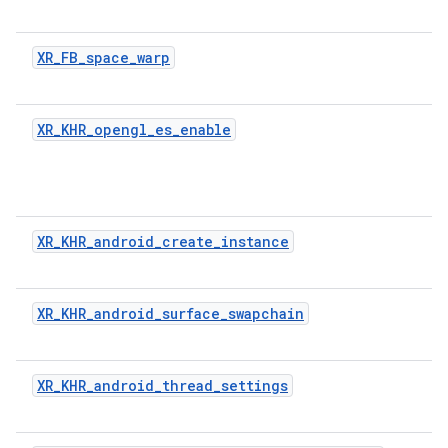
XR_FB_space_warp
XR_KHR_opengl_es_enable
XR_KHR_android_create_instance
XR_KHR_android_surface_swapchain
XR_KHR_android_thread_settings