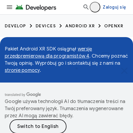
Zaloguj się
DEVELOP
DEVICES
ANDROID XR
OPENXR
Pakiet Android XR SDK osiągnął
wersję
przedpremierową dla programistów 4
. Chcemy poznać
Twoją opinię. Wypróbuj go i skontaktuj się z nami na
stronie pomocy
.
Google używa technologii AI do tłumaczenia treści na
Twój preferowany język. Tłumaczenia wygenerowane
przez AI mogą zawierać błędy.