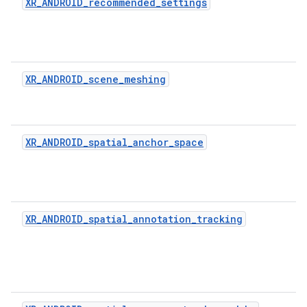
XR_ANDROID_recommended_settings
XR_ANDROID_scene_meshing
XR_ANDROID_spatial_anchor_space
XR_ANDROID_spatial_annotation_tracking