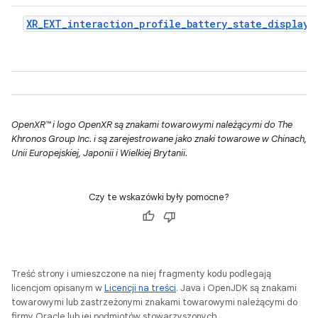
XR_EXT_interaction_profile_battery_state_display
OpenXR™ i logo OpenXR są znakami towarowymi należącymi do The
Khronos Group Inc. i są zarejestrowane jako znaki towarowe w Chinach,
Unii Europejskiej, Japonii i Wielkiej Brytanii.
Czy te wskazówki były pomocne?
Treść strony i umieszczone na niej fragmenty kodu podlegają
licencjom opisanym w
Licencji na treści
. Java i OpenJDK są znakami
towarowymi lub zastrzeżonymi znakami towarowymi należącymi do
firmy Oracle lub jej podmiotów stowarzyszonych.