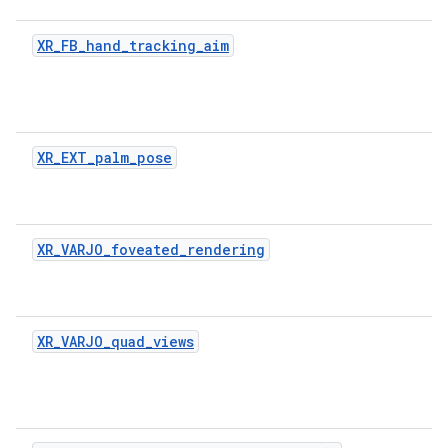
XR_FB_hand_tracking_aim
XR_EXT_palm_pose
XR_VARJO_foveated_rendering
XR_VARJO_quad_views