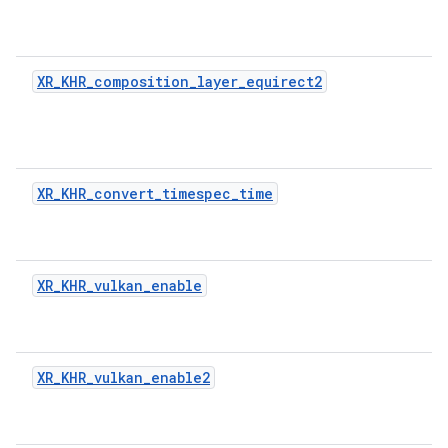
XR_KHR_composition_layer_equirect2
XR_KHR_convert_timespec_time
XR_KHR_vulkan_enable
XR_KHR_vulkan_enable2