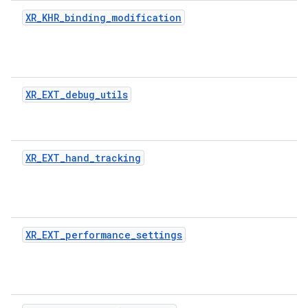
XR_KHR_binding_modification
XR_EXT_debug_utils
XR_EXT_hand_tracking
XR_EXT_performance_settings