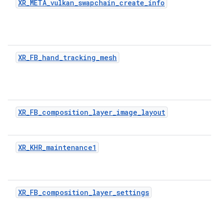
XR_META_vulkan_swapchain_create_info
XR_FB_hand_tracking_mesh
XR_FB_composition_layer_image_layout
XR_KHR_maintenance1
XR_FB_composition_layer_settings