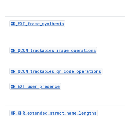
XR_EXT_frame_synthesis
XR_QCOM_trackables_image_operations
XR_QCOM_trackables_qr_code_operations
XR_EXT_user_presence
XR_KHR_extended_struct_name_lengths