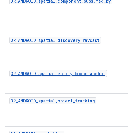
XR_ANDROID_spatial_component_subsumed_by
XR_ANDROID_spatial_discovery_raycast
XR_ANDROID_spatial_entity_bound_anchor
XR_ANDROID_spatial_object_tracking