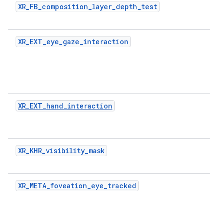
XR_FB_composition_layer_depth_test
XR_EXT_eye_gaze_interaction
XR_EXT_hand_interaction
XR_KHR_visibility_mask
XR_META_foveation_eye_tracked