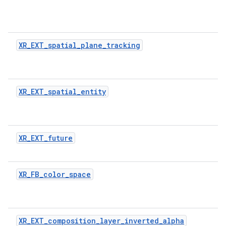
XR_EXT_spatial_plane_tracking
XR_EXT_spatial_entity
XR_EXT_future
XR_FB_color_space
XR_EXT_composition_layer_inverted_alpha