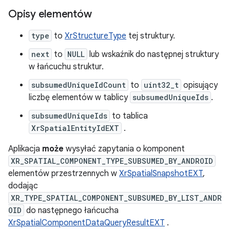
Opisy elementów
type
to
XrStructureType
tej struktury.
next
to
NULL
lub wskaźnik do następnej struktury
w łańcuchu struktur.
subsumedUniqueIdCount
to
uint32_t
opisujący
liczbę elementów w tablicy
subsumedUniqueIds
.
subsumedUniqueIds
to tablica
XrSpatialEntityIdEXT
.
Aplikacja
może
wysyłać zapytania o komponent
XR_SPATIAL_COMPONENT_TYPE_SUBSUMED_BY_ANDROID
elementów przestrzennych w
XrSpatialSnapshotEXT
,
dodając
XR_TYPE_SPATIAL_COMPONENT_SUBSUMED_BY_LIST_ANDR
OID
do następnego łańcucha
XrSpatialComponentDataQueryResultEXT
.