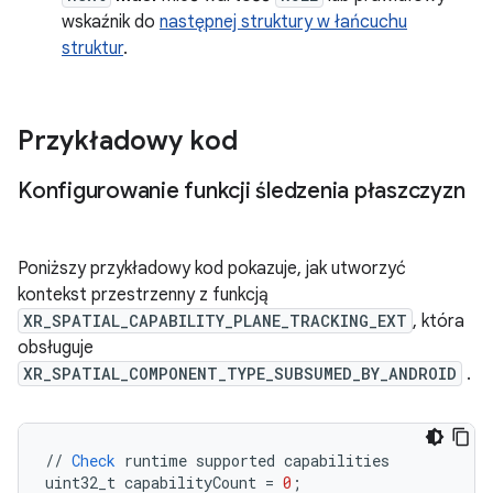
wskaźnik do
następnej struktury w łańcuchu
struktur
.
Przykładowy kod
Konfigurowanie funkcji śledzenia płaszczyzn
Poniższy przykładowy kod pokazuje, jak utworzyć
kontekst przestrzenny z funkcją
XR_SPATIAL_CAPABILITY_PLANE_TRACKING_EXT
, która
obsługuje
XR_SPATIAL_COMPONENT_TYPE_SUBSUMED_BY_ANDROID
.
//
Check
runtime
supported
capabilities
uint32_t
capabilityCount
=
0
;