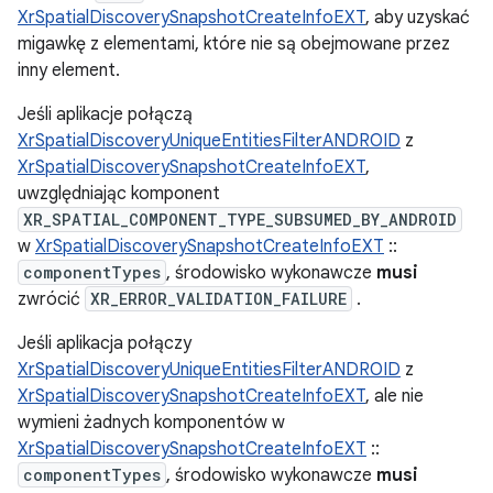
XrSpatialDiscoverySnapshotCreateInfoEXT
, aby uzyskać
migawkę z elementami, które nie są obejmowane przez
inny element.
Jeśli aplikacje połączą
XrSpatialDiscoveryUniqueEntitiesFilterANDROID
z
XrSpatialDiscoverySnapshotCreateInfoEXT
,
uwzględniając komponent
XR_SPATIAL_COMPONENT_TYPE_SUBSUMED_BY_ANDROID
w
XrSpatialDiscoverySnapshotCreateInfoEXT
::
componentTypes
, środowisko wykonawcze
musi
zwrócić
XR_ERROR_VALIDATION_FAILURE
.
Jeśli aplikacja połączy
XrSpatialDiscoveryUniqueEntitiesFilterANDROID
z
XrSpatialDiscoverySnapshotCreateInfoEXT
, ale nie
wymieni żadnych komponentów w
XrSpatialDiscoverySnapshotCreateInfoEXT
::
componentTypes
, środowisko wykonawcze
musi