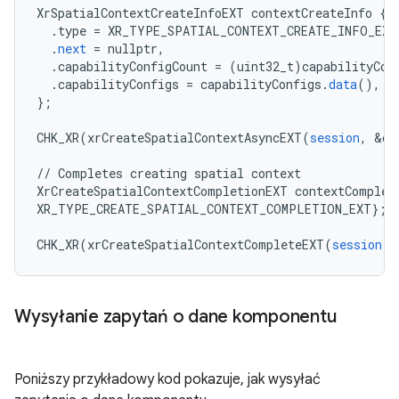
XrSpatialContextCreateInfoEXT
contextCreateInfo
{
.
type
=
XR_TYPE_SPATIAL_CONTEXT_CREATE_INFO_EXT
.
next
=
nullptr
,
.
capabilityConfigCount
=
(
uint32_t
)
capabilityCon
.
capabilityConfigs
=
capabilityConfigs
.
data
(),
}
;
CHK_XR
(
xrCreateSpatialContextAsyncEXT
(
session
,
&
co
//
Completes
creating
spatial
context
XrCreateSpatialContextCompletionEXT
contextComplet
XR_TYPE_CREATE_SPATIAL_CONTEXT_COMPLETION_EXT
}
;
CHK_XR
(
xrCreateSpatialContextCompleteEXT
(
session
,
Wysyłanie zapytań o dane komponentu
Poniższy przykładowy kod pokazuje, jak wysyłać