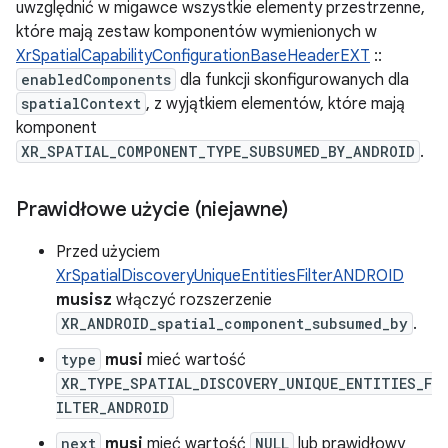
uwzględnić w migawce wszystkie elementy przestrzenne,
które mają zestaw komponentów wymienionych w
XrSpatialCapabilityConfigurationBaseHeaderEXT
::
enabledComponents
dla funkcji skonfigurowanych dla
spatialContext
, z wyjątkiem elementów, które mają
komponent
XR_SPATIAL_COMPONENT_TYPE_SUBSUMED_BY_ANDROID
.
Prawidłowe użycie (niejawne)
Przed użyciem
XrSpatialDiscoveryUniqueEntitiesFilterANDROID
musisz
włączyć rozszerzenie
XR_ANDROID_spatial_component_subsumed_by
.
type
musi
mieć wartość
XR_TYPE_SPATIAL_DISCOVERY_UNIQUE_ENTITIES_F
ILTER_ANDROID
next
musi
mieć wartość
NULL
lub prawidłowy