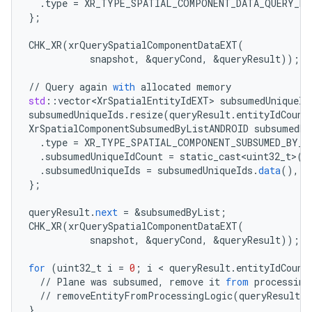
.
type
=
XR_TYPE_SPATIAL_COMPONENT_DATA_QUERY_RE
}
;
CHK_XR
(
xrQuerySpatialComponentDataEXT
(
snapshot
,
&
queryCond
,
&
queryResult
));
//
Query
again
with
allocated
memory
std
:
:
vector<XrSpatialEntityIdEXT>
subsumedUniqueId
subsumedUniqueIds
.
resize
(
queryResult
.
entityIdCount
XrSpatialComponentSubsumedByListANDROID
subsumedBy
.
type
=
XR_TYPE_SPATIAL_COMPONENT_SUBSUMED_BY_L
.
subsumedUniqueIdCount
=
static_cast<uint32_t>
(
s
.
subsumedUniqueIds
=
subsumedUniqueIds
.
data
(),
}
;
queryResult
.
next
=
&
subsumedByList
;
CHK_XR
(
xrQuerySpatialComponentDataEXT
(
snapshot
,
&
queryCond
,
&
queryResult
));
for
(
uint32_t
i
=
0
;
i
 < 
queryResult
.
entityIdCount
//
Plane
was
subsumed
,
remove
it
from
processing
//
removeEntityFromProcessingLogic
(
queryResult
.
e
}