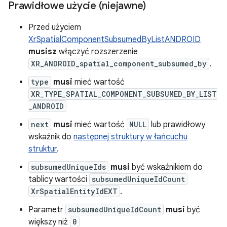
Prawidłowe użycie (niejawne)
Przed użyciem
XrSpatialComponentSubsumedByListANDROID
musisz
włączyć rozszerzenie
XR_ANDROID_spatial_component_subsumed_by
.
type
musi
mieć wartość
XR_TYPE_SPATIAL_COMPONENT_SUBSUMED_BY_LIST
_ANDROID
next
musi
mieć wartość
NULL
lub prawidłowy
wskaźnik do
następnej struktury w łańcuchu
struktur
.
subsumedUniqueIds
musi
być wskaźnikiem do
tablicy wartości
subsumedUniqueIdCount
XrSpatialEntityIdEXT
.
Parametr
subsumedUniqueIdCount
musi
być
większy niż
0