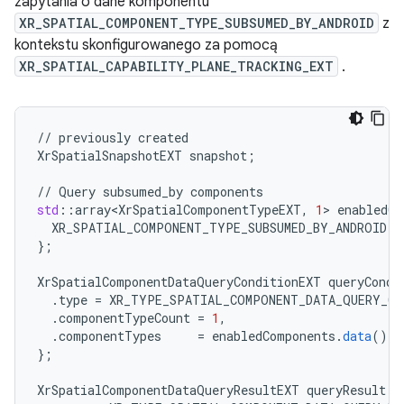
zapytania o dane komponentu
XR_SPATIAL_COMPONENT_TYPE_SUBSUMED_BY_ANDROID
z
kontekstu skonfigurowanego za pomocą
XR_SPATIAL_CAPABILITY_PLANE_TRACKING_EXT
.
//
previously
created
XrSpatialSnapshotEXT
snapshot
;
//
Query
subsumed_by
components
std
:
:
array<XrSpatialComponentTypeEXT
,
1
>
enabledCo
XR_SPATIAL_COMPONENT_TYPE_SUBSUMED_BY_ANDROID
}
;
XrSpatialComponentDataQueryConditionEXT
queryCond
.
type
=
XR_TYPE_SPATIAL_COMPONENT_DATA_QUERY_CO
.
componentTypeCount
=
1
,
.
componentTypes
=
enabledComponents
.
data
(),
}
;
XrSpatialComponentDataQueryResultEXT
queryResult
{