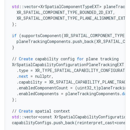
std
:
:
vector<XrSpatialComponentTypeEXT>
planeTracki
XR_SPATIAL_COMPONENT_TYPE_BOUNDED_2D_EXT
,
XR_SPATIAL_COMPONENT_TYPE_PLANE_ALIGNMENT_EXT
,
}
;
if
(
supportsComponent
(
XR_SPATIAL_COMPONENT_TYPE_S
planeTrackingComponents
.
push_back
(
XR_SPATIAL_COM
}
//
Create
capability
config
for
plane
tracking
XrSpatialCapabilityConfigurationPlaneTrackingEXT
p
.
type
=
XR_TYPE_SPATIAL_CAPABILITY_CONFIGURATIO
.
next
=
nullptr
,
.
capability
=
XR_SPATIAL_CAPABILITY_PLANE_TRACK
.
enabledComponentCount
=
(
uint32_t
)
planeTracking
.
enabledComponents
=
planeTrackingComponents
.
dat
}
;
//
Create
spatial
context
std
:
:
vector<const
XrSpatialCapabilityConfiguration
capabilityConfigs
.
push_back
(
reinterpret_cast<const