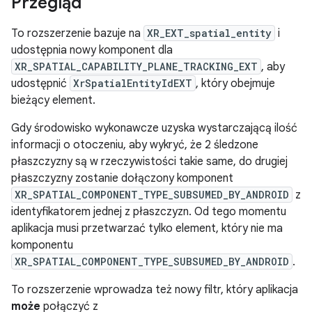
Przegląd
To rozszerzenie bazuje na
XR_EXT_spatial_entity
i
udostępnia nowy komponent dla
XR_SPATIAL_CAPABILITY_PLANE_TRACKING_EXT
, aby
udostępnić
XrSpatialEntityIdEXT
, który obejmuje
bieżący element.
Gdy środowisko wykonawcze uzyska wystarczającą ilość
informacji o otoczeniu, aby wykryć, że 2 śledzone
płaszczyzny są w rzeczywistości takie same, do drugiej
płaszczyzny zostanie dołączony komponent
XR_SPATIAL_COMPONENT_TYPE_SUBSUMED_BY_ANDROID
z
identyfikatorem jednej z płaszczyzn. Od tego momentu
aplikacja musi przetwarzać tylko element, który nie ma
komponentu
XR_SPATIAL_COMPONENT_TYPE_SUBSUMED_BY_ANDROID
.
To rozszerzenie wprowadza też nowy filtr, który aplikacja
może
połączyć z