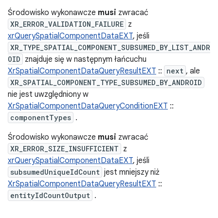
Środowisko wykonawcze
musi
zwracać
XR_ERROR_VALIDATION_FAILURE
z
xrQuerySpatialComponentDataEXT
, jeśli
XR_TYPE_SPATIAL_COMPONENT_SUBSUMED_BY_LIST_ANDR
OID
znajduje się w następnym łańcuchu
XrSpatialComponentDataQueryResultEXT
::
next
, ale
XR_SPATIAL_COMPONENT_TYPE_SUBSUMED_BY_ANDROID
nie jest uwzględniony w
XrSpatialComponentDataQueryConditionEXT
::
componentTypes
.
Środowisko wykonawcze
musi
zwracać
XR_ERROR_SIZE_INSUFFICIENT
z
xrQuerySpatialComponentDataEXT
, jeśli
subsumedUniqueIdCount
jest mniejszy niż
XrSpatialComponentDataQueryResultEXT
::
entityIdCountOutput
.