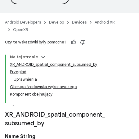
Android Developers
Develop
Devices
Android XR
OpenXR
Czy te wskazówki były pomocne?
Na tej stronie
XR_ANDROID_spatial_component_subsumed_by
Przegląd
Uprawnienia
Obsługa środowiska wykonawczego
Komponent obejmujący
XR
_
ANDROID
_
spatial
_
component
_
subsumed
_
by
Name String