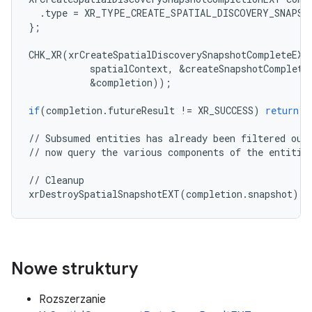
.
type
=
XR_TYPE_CREATE_SPATIAL_DISCOVERY_SNAPSH
};
CHK_XR
(
xrCreateSpatialDiscoverySnapshotCompleteEXT
spatialContext
,
&
createSnapshotCompleti
&
completion
));
if
(
completion
.
futureResult
!=
XR_SUCCESS
)
return
;
//
Subsumed
entities
has
already
been
filtered
out
//
now
query
the
various
components
of
the
entitie
//
Cleanup
xrDestroySpatialSnapshotEXT
(
completion
.
snapshot
);
Nowe struktury
Rozszerzanie