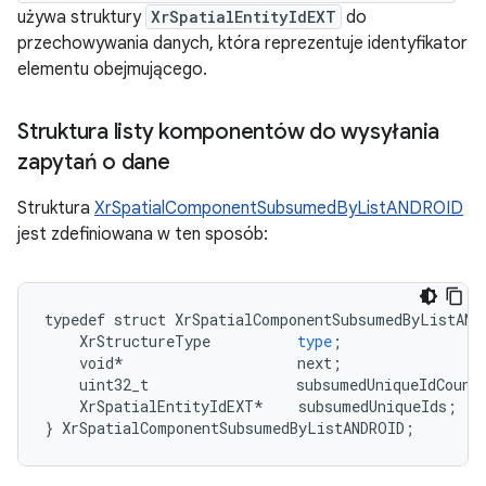
używa struktury
XrSpatialEntityIdEXT
do
przechowywania danych, która reprezentuje identyfikator
elementu obejmującego.
Struktura listy komponentów do wysyłania
zapytań o dane
Struktura
XrSpatialComponentSubsumedByListANDROID
jest zdefiniowana w ten sposób:
typedef
struct
XrSpatialComponentSubsumedByListAND
XrStructureType
type
;
void
*
next
;
uint32_t
subsumedUniqueIdCount
XrSpatialEntityIdEXT
*
subsumedUniqueIds
;
}
XrSpatialComponentSubsumedByListANDROID
;