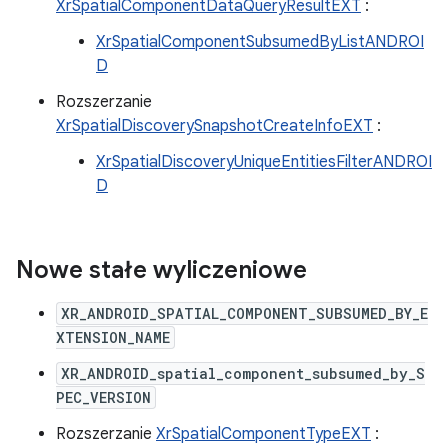
XrSpatialComponentDataQueryResultEXT
:
XrSpatialComponentSubsumedByListANDROI
D
Rozszerzanie
XrSpatialDiscoverySnapshotCreateInfoEXT
:
XrSpatialDiscoveryUniqueEntitiesFilterANDROI
D
Nowe stałe wyliczeniowe
XR_ANDROID_SPATIAL_COMPONENT_SUBSUMED_BY_E
XTENSION_NAME
XR_ANDROID_spatial_component_subsumed_by_S
PEC_VERSION
Rozszerzanie
XrSpatialComponentTypeEXT
: