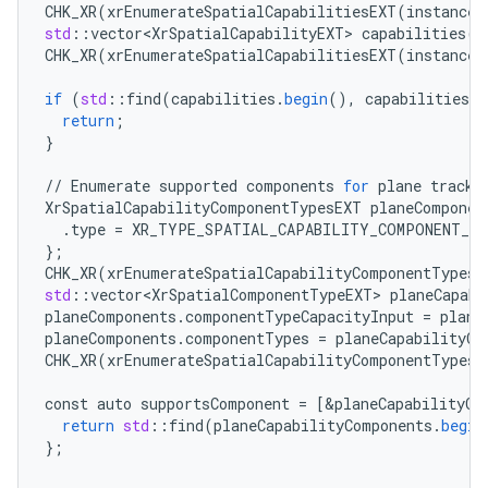
CHK_XR
(
xrEnumerateSpatialCapabilitiesEXT
(
instance
,
std
:
:
vector<XrSpatialCapabilityEXT>
capabilities
(
c
CHK_XR
(
xrEnumerateSpatialCapabilitiesEXT
(
instance
,
if
(
std
:
:
find
(
capabilities
.
begin
(),
capabilities
.
e
return
;
}
//
Enumerate
supported
components
for
plane
tracki
XrSpatialCapabilityComponentTypesEXT
planeComponen
.
type
=
XR_TYPE_SPATIAL_CAPABILITY_COMPONENT_T
}
;
CHK_XR
(
xrEnumerateSpatialCapabilityComponentTypesE
std
:
:
vector<XrSpatialComponentTypeEXT>
planeCapabi
planeComponents
.
componentTypeCapacityInput
=
plane
planeComponents
.
componentTypes
=
planeCapabilityCo
CHK_XR
(
xrEnumerateSpatialCapabilityComponentTypesE
const
auto
supportsComponent
=
[
&
planeCapabilityCo
return
std
:
:
find
(
planeCapabilityComponents
.
begin
}
;