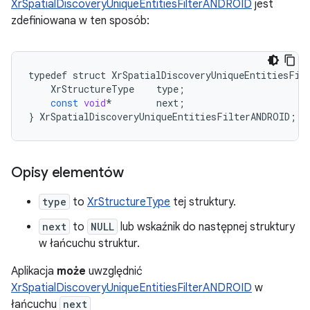
XrSpatialDiscoveryUniqueEntitiesFilterANDROID
jest
zdefiniowana w ten sposób:
typedef
struct
XrSpatialDiscoveryUniqueEntitiesFil
XrStructureType
type
;
const
void
*
next
;
}
XrSpatialDiscoveryUniqueEntitiesFilterANDROID
;
Opisy elementów
type
to
XrStructureType
tej struktury.
next
to
NULL
lub wskaźnik do następnej struktury
w łańcuchu struktur.
Aplikacja
może
uwzględnić
XrSpatialDiscoveryUniqueEntitiesFilterANDROID
w
łańcuchu
next