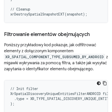
//
Cleanup
xrDestroySpatialSnapshotEXT
(
snapshot
);
Filtrowanie elementów obejmujących
Poniższy przykładowy kod pokazuje, jak odfiltrować
elementy z dołączonym komponentem
XR_SPATIAL_COMPONENT_TYPE_SUBSUMED_BY_ANDROID
z
migawki wykrywania za pomocą filtra, a także jak wysyłać
zapytania o identyfikator elementu obejmującego.
//
Init
filter
XrSpatialDiscoveryUniqueEntitiesFilterANDROID
filt
.
type
=
XR_TYPE_SPATIAL_DISCOVERY_UNIQUE_ENTITI
};