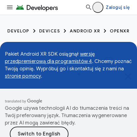
Zaloguj się
DEVELOP
DEVICES
ANDROID XR
OPENXR
Pakiet Android XR SDK osiągnął
wersję
przedpremierową dla programistów 4
. Chcemy poznać
Twoją opinię. Wypróbuj go i skontaktuj się z nami na
stronie pomocy
.
Google używa technologii AI do tłumaczenia treści na
Twój preferowany język. Tłumaczenia wygenerowane
przez AI mogą zawierać błędy.