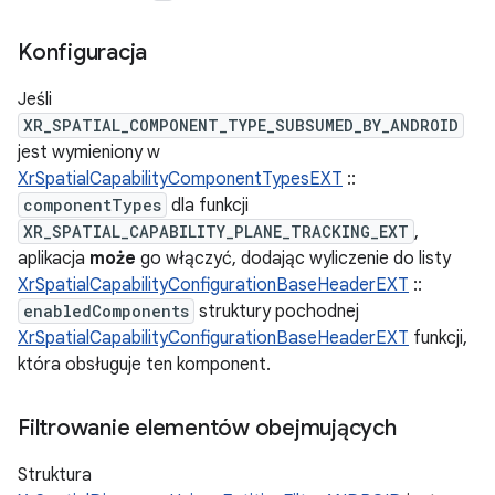
Konfiguracja
Jeśli
XR_SPATIAL_COMPONENT_TYPE_SUBSUMED_BY_ANDROID
jest wymieniony w
XrSpatialCapabilityComponentTypesEXT
::
componentTypes
dla funkcji
XR_SPATIAL_CAPABILITY_PLANE_TRACKING_EXT
,
aplikacja
może
go włączyć, dodając wyliczenie do listy
XrSpatialCapabilityConfigurationBaseHeaderEXT
::
enabledComponents
struktury pochodnej
XrSpatialCapabilityConfigurationBaseHeaderEXT
funkcji,
która obsługuje ten komponent.
Filtrowanie elementów obejmujących
Struktura