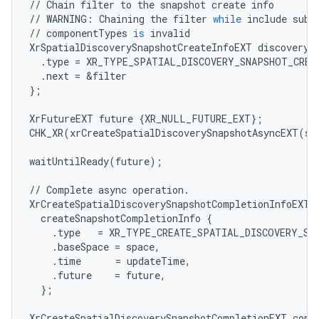
//
Chain
filter
to
the
snapshot
create
info
//
WARNING
:
Chaining
the
filter
while
include
subs
//
componentTypes
is
invalid
XrSpatialDiscoverySnapshotCreateInfoEXT
discoveryS
.
type
=
XR_TYPE_SPATIAL_DISCOVERY_SNAPSHOT_CREA
.
next
=
&
filter
};
XrFutureEXT
future
{
XR_NULL_FUTURE_EXT
};
CHK_XR
(
xrCreateSpatialDiscoverySnapshotAsyncEXT
(
sp
waitUntilReady
(
future
);
//
Complete
async
operation
.
XrCreateSpatialDiscoverySnapshotCompletionInfoEXT
createSnapshotCompletionInfo
{
.
type
=
XR_TYPE_CREATE_SPATIAL_DISCOVERY_SN
.
baseSpace
=
space
,
.
time
=
updateTime
,
.
future
=
future
,
};
XrCreateSpatialDiscoverySnapshotCompletionEXT
comp