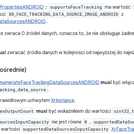
gPropertiesANDROID
::
supportsFaceTracking
ma wartość
cić
XR_FACE_TRACKING_DATA_SOURCE_IMAGE_ANDROID
z
DataSourcesANDROID
.
e zwraca 0 źródeł danych, oznacza to, że nie obsługuje żadne
usi
zwracać źródła danych w kolejności od najwyższej do najniż
ośrednie)
EnumerateFaceTrackingDataSourcesANDROID
musi
być włącz
acking_data_source
.
prawidłowym uchwytem
XrInstance
.
esOutputCount
musi
być wskaźnikiem do wartości
uint32_t
ourcesInputCapacity
nie jest równe
0
,
supportedDataSo
y wartości
supportedDataSourcesInputCapacity
XrFaceTr