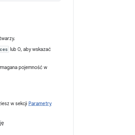
twarzy.
ces
lub 0, aby wskazać
wymagana pojemność w
iesz w sekcji
Parametry
ję