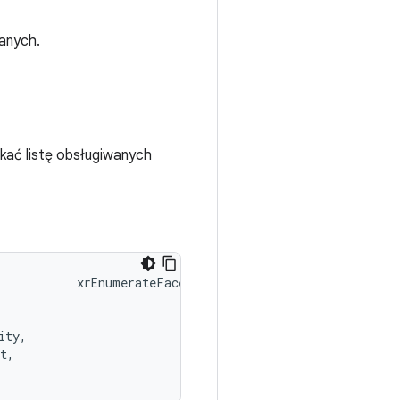
danych.
skać listę obsługiwanych
           xrEnumerateFaceTrackingDataSourcesANDROID(

ty,

t,
