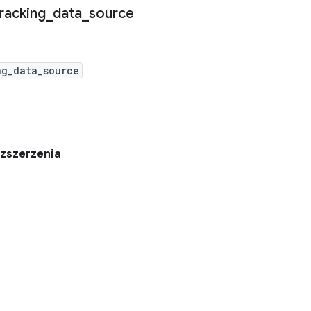
racking
_
data
_
source
ng_data_source
zszerzenia