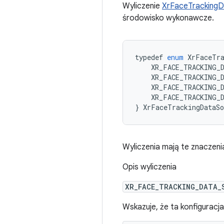
Wyliczenie
XrFaceTracking
środowisko wykonawcze.
typedef
enum
XrFaceTra
XR_FACE_TRACKING_
XR_FACE_TRACKING_
XR_FACE_TRACKING_
XR_FACE_TRACKING_
}
XrFaceTrackingDataSo
Wyliczenia mają te znaczeni
Opis wyliczenia
XR_FACE_TRACKING_DATA_
Wskazuje, że ta konfiguracj