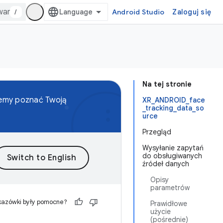
/
Android Studio
Zaloguj się
Na tej stronie
emy poznać Twoją
XR_ANDROID_face
_tracking_data_so
urce
Przegląd
Wysyłanie zapytań
do obsługiwanych
źródeł danych
Opisy
parametrów
kazówki były pomocne?
Prawidłowe
użycie
(pośrednie)