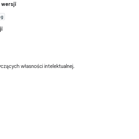
 wersji
ng
ji
zących własności intelektualnej.