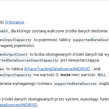
 do
XrInstance
.
emId
, dla którego zostaną wyliczone źródła danych śledzenia 
esInputCapacity
to pojemność tablicy
supportedDataSour
maganej pojemności.
esOutputCount
to liczba obsługiwanych źródeł danych lub 
rtedDataSourcesInputCapacity
jest niewystarczająca.
es
to tablica
XrFaceTrackingDataSourceANDROID
. Jeśli
esInputCapacity
ma wartość 0,
może
mieć wartość
NULL
.
ierania wymaganego rozmiaru
supportedDataSources
znajdz
tę źródeł danych obsługiwanych przez system, wywołując funkc
DataSourcesANDROID
.