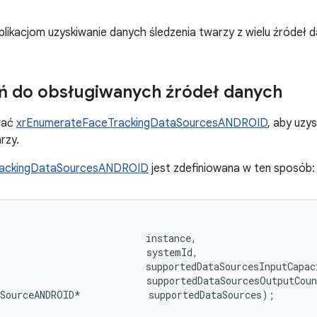
plikacjom uzyskiwanie danych śledzenia twarzy z wielu źródeł 
ń do obsługiwanych źródeł danych
wać
xrEnumerateFaceTrackingDataSourcesANDROID
, aby uzy
rzy.
rackingDataSourcesANDROID
jest zdefiniowana w ten sposób:
                                                        
                          instance,

                          systemId,

                          supportedDataSourcesInputCapaci
                          supportedDataSourcesOutputCoun