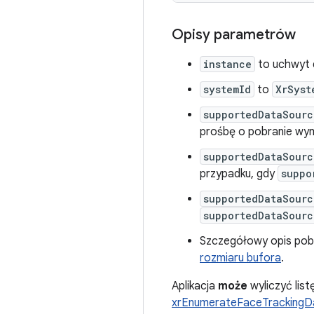
Opisy parametrów
instance
to uchwyt
systemId
to
XrSyst
supportedDataSourc
prośbę o pobranie wy
supportedDataSourc
przypadku, gdy
suppo
supportedDataSourc
supportedDataSourc
Szczegółowy opis pob
rozmiaru bufora
.
Aplikacja
może
wyliczyć lis
xrEnumerateFaceTracking