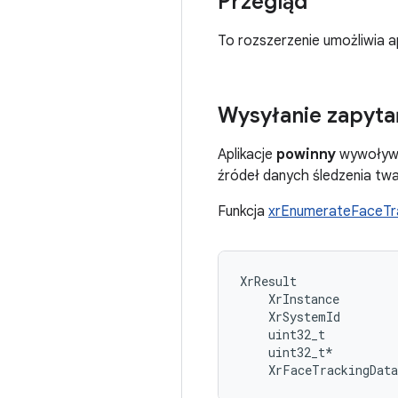
Przegląd
To rozszerzenie umożliwia a
Wysyłanie zapyta
Aplikacje
powinny
wywoły
źródeł danych śledzenia twa
Funkcja
xrEnumerateFaceT
XrResult              
    XrInstance        
    XrSystemId        
    uint32_t          
    uint32_t*         