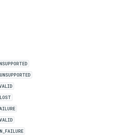
UNSUPPORTED
_UNSUPPORTED
VALID
LOST
AILURE
VALID
N_FAILURE