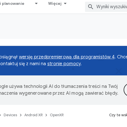
i planowanie
Więcej
 osiągnął
wersję przedpremierową dla programistów 4
. Chc
kontaktuj się z nami na
stronie pomocy
.
gle używa technologii AI do tłumaczenia treści na Twój
umaczenia wygenerowane przez AI mogą zawierać błędy.
Devices
Android XR
OpenXR
Czy te ws