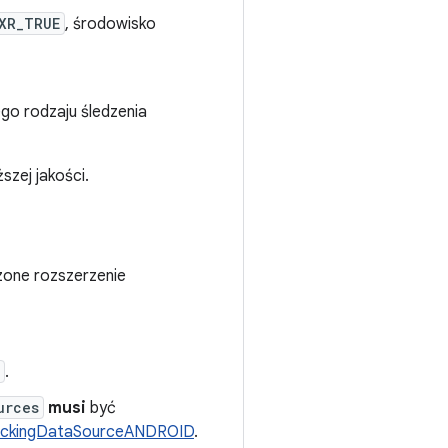
XR_TRUE
, środowisko
go rodzaju śledzenia
szej jakości.
one rozszerzenie
.
urces
musi
być
ackingDataSourceANDROID
.