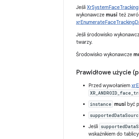
Jeśli
XrSystemFaceTrackin
wykonawcze
musi
też zwró
xrEnumerateFaceTracking
Jeśli środowisko wykonawcz
twarzy.
Środowisko wykonawcze
m
Prawidłowe użycie (p
Przed wywołaniem
xr
XR_ANDROID_face_tr
instance
musi
być 
supportedDataSourc
Jeśli
supportedDataS
wskaźnikiem do tablic