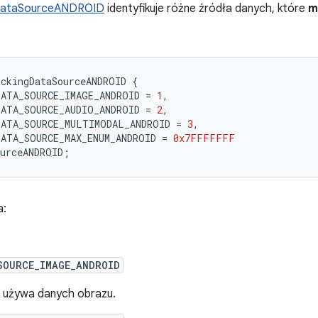
DataSourceANDROID
identyfikuje różne źródła danych, które
m
ckingDataSourceANDROID
{
DATA_SOURCE_IMAGE_ANDROID
=
1
,
DATA_SOURCE_AUDIO_ANDROID
=
2
,
DATA_SOURCE_MULTIMODAL_ANDROID
=
3
,
DATA_SOURCE_MAX_ENUM_ANDROID
=
0x7FFFFFFF
urceANDROID
;
a:
SOURCE_IMAGE_ANDROID
a używa danych obrazu.