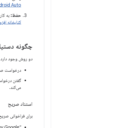
droid Auto
حفظ:
به کاربران اج
کتابخانه افزون
چگونه دستیا
دو روش وجود دارد که کاربران
درخواست صری
گفتن درخواس
می‌کند.
استناد صریح
برای فراخوانی صریح و
"Hey Google، ابزارک ExampleApp را نشان بده."