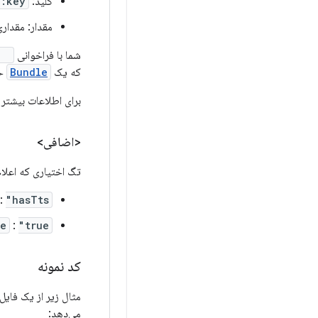
کلید:
d:key
مقدار: مقداری که BII از ورودی صدای کاربر 
شما با فراخوانی
()
که یک
Bundle
حاوی نام II
برای اطلاعات بیشتر در م
<اضافی>
تگ اختیاری که اعلا
:
"hasTts"
ue
:
"true"
کد نمونه
مثال زیر از یک فایل
می‌دهد: