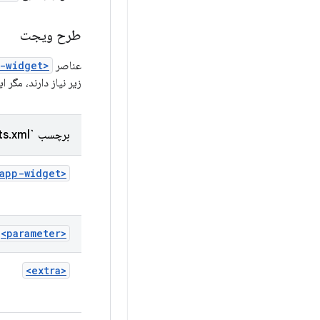
طرح ویجت
عناصر
<app-widget>
زیر نیاز دارند، مگر 
برچسب `shortcuts.xml`
<app-widget>
<parameter>
<extra>