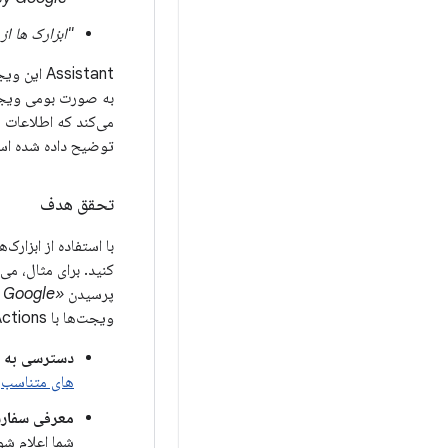
"ابزارک ها از ExampleApp.
Assistant این ویجت ها را با مقدمه کلی نمایش می دهد:
به صورت بومی ویجت‌ه
می‌کند که اطلاعات
توضیح داده شده است
تحقق هدف
با استفاده از ابزار
کنید. برای مثال، می‌
پرسیدن
«Hey Google، چند مایل این هفته در ExampleApp دویده‌ام؟»
ویجت‌ها با App Actions این مزایا را ارائه می‌دهد:
دسترسی به پا
های متناسب
ر
معرفی سفارشی 
شما اعلام شو