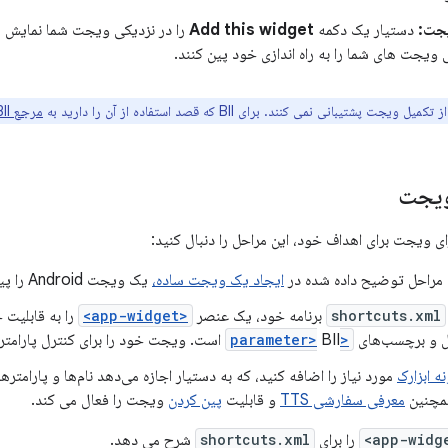
یجت:
دستیار یک دکمه
Add this widget
را در نزدیکی ویجت شما نمایش می
 ویجت های شما را به راه اندازی خود پین کنند.
مرجع BII
ویجت
ای ویجت برای اهداف خود، این مراحل را دنبال کنید:
ن مراحل توضیح داده شده در
ایجاد یک ویجت ساده،
یک ویجت Android را پیاده سازی کنید.
shortcuts.xml
برنامه خود، یک عنصر
<app-widget>
را به قابلیت 
ل و برچسب‌های
<parameter>
BII است. ویجت خود را برای کنترل پارامترها به روز کنید.
ه ابزارک
همچنین
معرفی سفارشی TTS
و قابلیت
پین کردن
ویجت را فعال می کند.
را برای
shortcuts.xml
شرح می دهد.