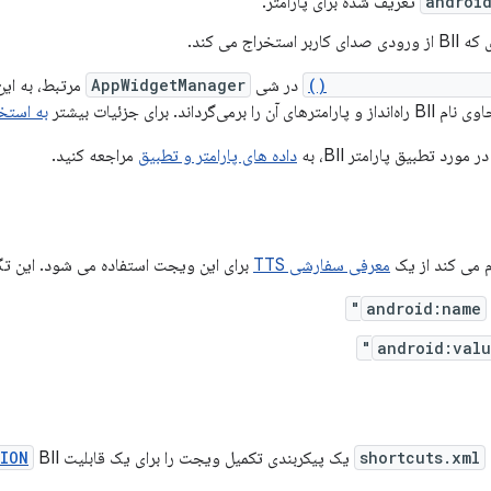
androi
تعریف شده برای پارامتر.
استخراج می کند.
getAppWidgetOptions
در شی
AppWidgetManager
مرتبط، به این
B راه‌انداز و پارامترهای آن را برمی‌گرداند. برای جزئیات بیشتر
به استخر
ورد تطبیق پارامتر BII، به
داده های پارامتر و تطبیق
مراجعه کنید.
م می کند از یک
معرفی سفارشی TTS
برای این ویجت استفاده می شود. این تگ 
android:name
android:val
shortcuts.xml
یک پیکربندی تکمیل ویجت را برای یک قابلیت
ION