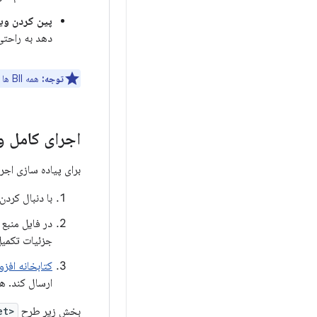
پین کردن و
دهد به راحتی
توجه:
همه BII ها از تکمیل ویجت پشتیبانی نمی کنند. برای BII که قصد استفاده از آن را دارید به
اجرای کامل 
برای پیاده سازی اجر
با دنبال کرد
در فایل منبع
جزئیات تکمی
کتابخانه افزون
ارسال کند. 
بخش زیر طرح
<app-widget>