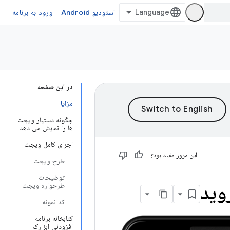
استودیو Android
ورود به برنامه
در این صفحه
مزایا
چگونه دستیار ویجت
ها را نمایش می دهد
اجرای کامل ویجت
این مرور مفید بود؟
طرح ویجت
توضیحات
طرحواره ویجت
کد نمونه
کتابخانه برنامه
افزودنی ابزارک