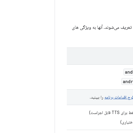
تعریف می‌شوند. آنها به ویژگی های
and
andr
رح اقدامات برنامه
را ببینید.
ی TTS قابل اجراست)
ختیاری)