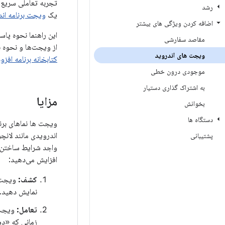
تجربه تعاملی سریع ب
رشد
یک
ویجت برنامه اند
اضافه کردن ویژگی های بیشتر
این راهنما نحوه پاس
مقاصد سفارشی
از ویجت‌ها و نحوه بهبود
ویجت های اندروید
کتابخانه برنامه افزود
موجودی درون خطی
به اشتراک گذاری دستیار
مزایا
بخوانش
دستگاه ها
ویجت ها نماهای بر
پشتیبانی
واجد شرایط ساختن وی
افزایش می‌دهید:
کشف:
ویجت‌ه
نمایش دهید.
تعامل:
ویجت‌ه
زمانی که «د