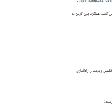
.
GET_EXERCISE_OBS
کمیل ویجت را راه‌اندازی
رسند: