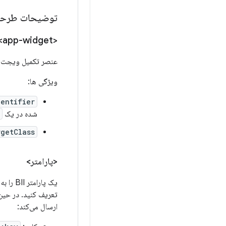
توضیحات طرحو
<app-widget>
عنصر تکمیل ویجت س
ویژگی ها:
dentifier
شده در یک
rgetClass
<پارامتر>
یک پارامتر BII را به مقدار intent
تعریف کنید. در حین 
ارسال می‌کند: