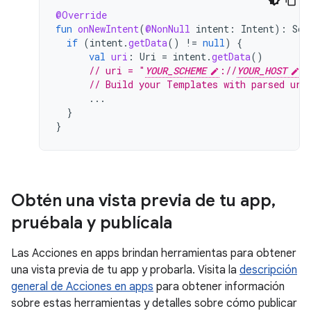
@Override
fun
onNewIntent
(
@NonNull
intent
:
Intent
):
Scr
if
(
intent
.
getData
()
!=
null
)
{
val
uri
:
Uri
=
intent
.
getData
()
// uri = "
YOUR_SCHEME
://
YOUR_HOST
?
// Build your Templates with parsed uri
...
}
}
Obtén una vista previa de tu app
,
pruébala y publícala
Las Acciones en apps brindan herramientas para obtener
una vista previa de tu app y probarla. Visita la
descripción
general de Acciones en apps
para obtener información
sobre estas herramientas y detalles sobre cómo publicar