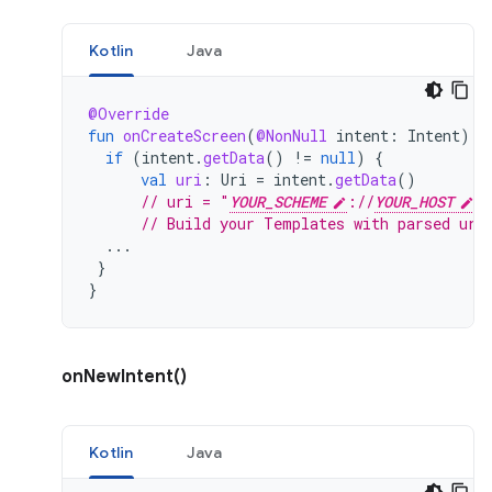
Kotlin
Java
@Override
fun
onCreateScreen
(
@NonNull
intent
:
Intent
):
if
(
intent
.
getData
()
!=
null
)
{
val
uri
:
Uri
=
intent
.
getData
()
// uri = "
YOUR_SCHEME
://
YOUR_HOST
?
// Build your Templates with parsed uri
...
}
}
onNewIntent()
Kotlin
Java