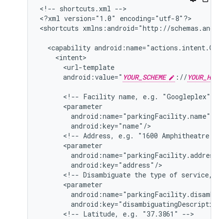
<!--
shortcuts.xml
-->

<?xml
version="1.0"
encoding="utf-8"?>

<shortcuts
xmlns:android="http://schemas.andr
<capability
android:value="
YOUR_SCHEME
://
YOUR_HOS
<!--
Facility
name,
e.g.
"Googleplex"
<!--
Address,
e.g.
"1600
Amphitheatre
P
<!--
Disambiguate
the
type
of
service,
<!--
Latitude,
e.g.
"37.3861"