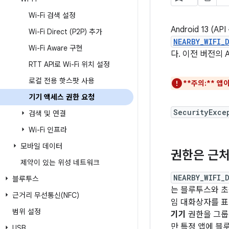
Wi-Fi 검색 설정
Android 13 
Wi-Fi Direct (P2P) 추가
NEARBY_WIFI_
Wi-Fi Aware 구현
다. 이전 버전의 
RTT API로 Wi-Fi 위치 설정
로컬 전용 핫스팟 사용
**주의:**
앱이
기기 액세스 권한 요청
SecurityExce
검색 및 연결
Wi-Fi 인프라
모바일 데이터
권한은 근처
제약이 있는 위성 네트워크
NEARBY_WIFI_
블루투스
는 블루투스와 초
근거리 무선통신(NFC)
임 대화상자를 표
범위 설정
기기
권한을 그룹으
만 특정 앱에 블
USB