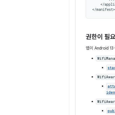
</appli
</manifest>
권한이 필요
앱이 Android
WifiMan
sta
WifiAwa
att
ide
WifiAwar
pub