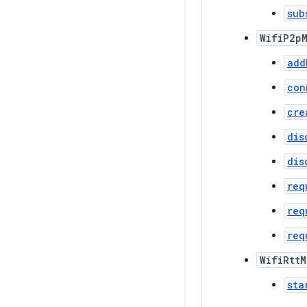
sub
WifiP2p
add
con
cre
dis
dis
req
req
req
WifiRtt
sta