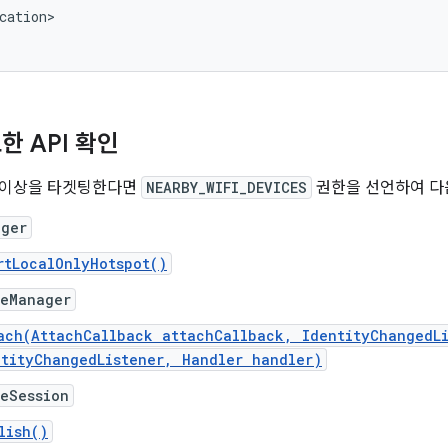
cation>

한 API 확인
 13 이상을 타겟팅한다면
NEARBY_WIFI_DEVICES
권한을 선언하여 다음 
ager
rtLocalOnlyHotspot()
reManager
ach(AttachCallback attachCallback, IdentityChangedLi
ntityChangedListener, Handler handler)
eSession
lish()