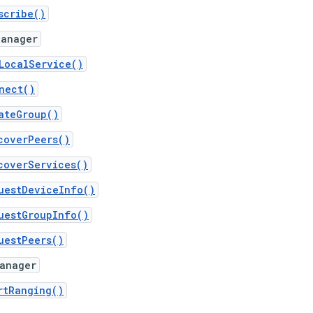
scribe()
Manager
LocalService()
nect()
ateGroup()
coverPeers()
coverServices()
uestDeviceInfo()
uestGroupInfo()
uestPeers()
Manager
rtRanging()