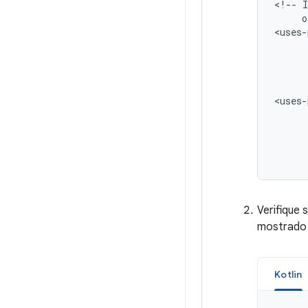
<!--
I
o
<uses-
<uses-
Verifique
mostrado 
Kotlin