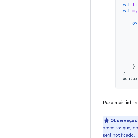
val
fi
val
my
ov
}
}
contex
Para mais info
Observação
acreditar que, p
será notificado.