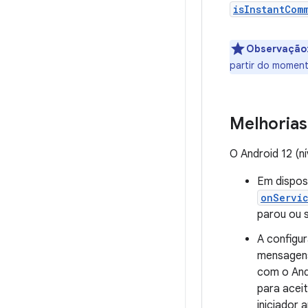
isInstantCom
Observação
partir do moment
Melhorias 
O Android 12 (ní
Em disposi
onServic
parou ou s
A configu
mensagens
com o And
para acei
iniciador 