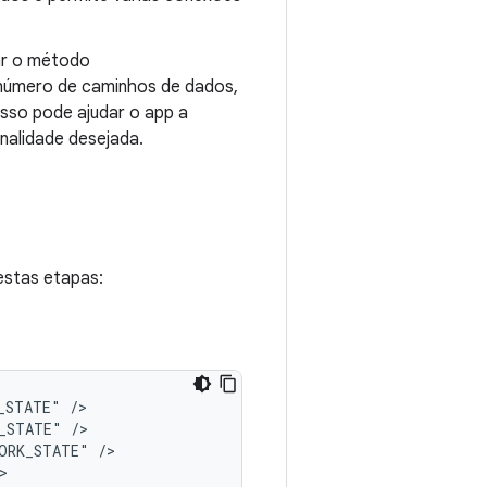
ar o método
número de caminhos de dados,
Isso pode ajudar o app a
onalidade desejada.
estas etapas:
_STATE"
/>

_STATE"
/>

WORK_STATE"
/>

>
