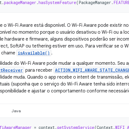
t
.
packageManager
.
hasSystemFeature
(
PackageManager
.
FEATUR
se o Wi-Fi Aware está disponível. O Wi-Fi Aware pode existir n
ponível no momento porque o usuário desativou o Wi-Fi ou a l
de hardware e firmware, alguns dispositivos poderão ser inco
rect, SoftAP ou tethering estiver em uso. Para verificar se o W
, chame
isAvailable()
.
bilidade do Wi-Fi Aware pode mudar a qualquer momento. Seu a
stReceiver
para receber
ACTION_WIFI_AWARE_STATE_CHANG
bilidade muda. Quando o app recebe o intent de transmissão, e
uais (suponha que o serviço do Wi-Fi Aware tenha sido interro
disponibilidade e ajustar o comportamento conforme necessári
Java
fiAwareManager
=
context
.
getSystemService
(
Context
.
WIFI_