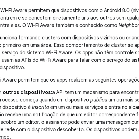
Wi-Fi Aware permitem que dispositivos com o Android 8.0 (nív
contrem e se conectem diretamente uns aos outros sem qualqu
entre eles. O Wi-Fi Aware também é conhecido como
Neighbor
unciona formando clusters com dispositivos vizinhos ou crian
 o primeiro em uma área. Esse comportamento de cluster se apl
o serviço do sistema Wi-Fi Aware. Os apps não têm controle
s usam as APIs do Wi-Fi Aware para falar com o serviço do si
dispositivo.
i Aware permitem que os apps realizem as seguintes operaçõe
 outros dispositivos
:a API tem um mecanismo para encontra
processo começa quando um dispositivo
publica
um ou mais se
 dispositivo é
inscrito
em um ou mais serviços e entra no alcan
ção recebe uma notificação de que um editor correspondente f
descobre um editor, o assinante pode enviar uma mensagem cu
e rede com o dispositivo descoberto. Os dispositivos podem s
mpo.