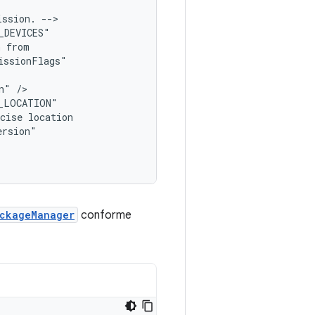
ission.
-->

n
n"
/>

cise
ckageManager
conforme