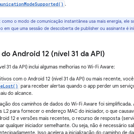
municationModeSupported()
.
:
como o modo de comunicação instantânea usa mais energia, ele só
o em que uma sessão de descoberta de publisher ou assinante é ini
do Android 12 (nível 31 da API)
vel 31 da API) inclui algumas melhorias no Wi-Fi Aware:
tivos com o Android 12 (nível 31 da API) ou mais recente, você
eLost()
para receber alertas quando o app perder um serviç
aiu do alcance.
ração dos caminhos de dados do Wi-Fi Aware foi simplificada.
 L2 para fornecer o endereço MAC do iniciador, o que causava
roid 12 e versões mais recentes, o recurso de resposta (serv
tar qualquer iniciador semelhante. Ou seja, não é necessário 
antecipadamente. Isso acelera a inicialização do caminho de 