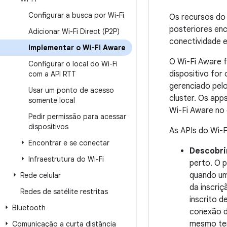
Configurar a busca por Wi-Fi
Os recursos do 
posteriores en
Adicionar Wi-Fi Direct (P2P)
conectividade 
Implementar o Wi-Fi Aware
O Wi-Fi Aware f
Configurar o local do Wi-Fi
dispositivo for
com a API RTT
gerenciado pel
Usar um ponto de acesso
cluster. Os app
somente local
Wi-Fi Aware no 
Pedir permissão para acessar
dispositivos
As APIs do Wi-F
Encontrar e se conectar
Descobrir
Infraestrutura do Wi-Fi
perto. O 
quando um
Rede celular
da inscri
Redes de satélite restritas
inscrito 
Bluetooth
conexão d
mesmo te
Comunicação a curta distância