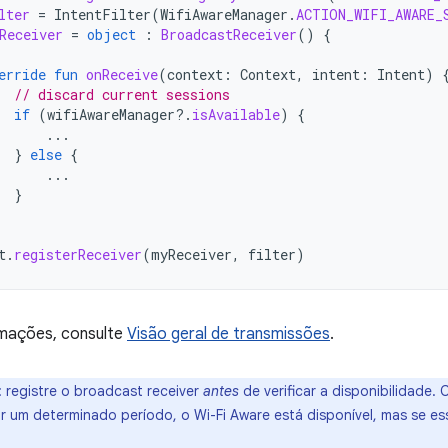
lter
=
IntentFilter
(
WifiAwareManager
.
ACTION_WIFI_AWARE_
Receiver
=
object
:
BroadcastReceiver
()
{
erride
fun
onReceive
(
context
:
Context
,
intent
:
Intent
)
// discard current sessions
if
(
wifiAwareManager
?.
isAvailable
)
{
...
}
else
{
...
}
t
.
registerReceiver
(
myReceiver
,
filter
)
rmações, consulte
Visão geral de transmissões
.
:
registre o broadcast receiver
antes
de verificar a disponibilidade.
or um determinado período, o Wi-Fi Aware está disponível, mas se es