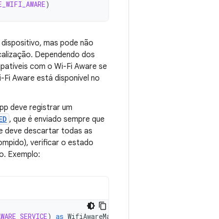
E_WIFI_AWARE
)
o dispositivo, mas pode não
ocalização. Dependendo dos
mpatíveis com o Wi-Fi Aware se
i-Fi Aware está disponível no
pp deve registrar um
ED
, que é enviado sempre que
le deve descartar todas as
mpido), verificar o estado
o. Exemplo:
AWARE_SERVICE
)
as
WifiAwareManager?