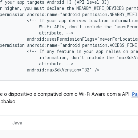
f
your
app
targets
Android 13
(API
r
higher,
you
must
declare
the
NEARBY_WIFI_DEVICES
perm
permission
<!--
If
your
app
derives
location
informatio
Wi-Fi
APIs,
don't
include
the
attribute.
android:usesPermissionFlags="neverForLocatio
permission
<!--
If
any
feature
in
your
app
relies
on
pre
information,
don't
include
the
attribute.
android:maxSdkVersion="32"
/>
 se o dispositivo é compatível com o Wi-Fi Aware com a API
Pa
abaixo:
Java