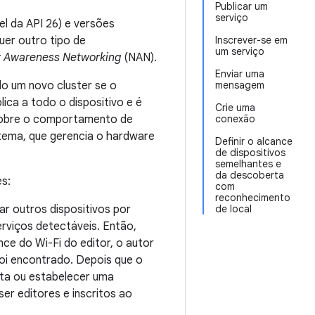
Publicar um
serviço
el da API 26) e versões
er outro tipo de
Inscrever-se em
um serviço
 Awareness Networking
(NAN).
Enviar uma
do um novo cluster se o
mensagem
ica a todo o dispositivo e é
Crie uma
 sobre o comportamento de
conexão
stema, que gerencia o hardware
Definir o alcance
de dispositivos
semelhantes e
da descoberta
s:
com
reconhecimento
r outros dispositivos por
de local
rviços detectáveis. Então,
ce do Wi-Fi do editor, o autor
oi encontrado. Depois que o
rta ou estabelecer uma
er editores e inscritos ao