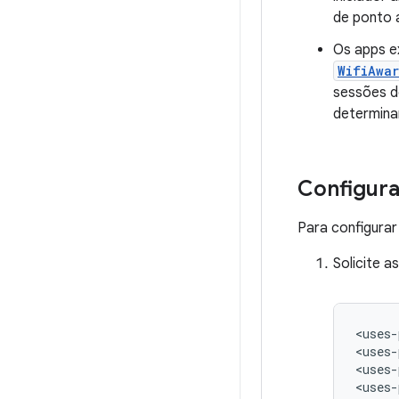
de ponto 
Os apps e
WifiAwa
sessões d
determinar
Configuraç
Para configurar
Solicite a
<uses-
<uses-
<uses-
<uses-