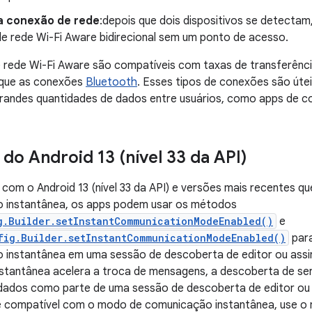
a conexão de rede
:depois que dois dispositivos se detectam
e rede Wi-Fi Aware bidirecional sem um ponto de acesso.
rede Wi-Fi Aware são compatíveis com taxas de transferência
 que as conexões
Bluetooth
. Esses tipos de conexões são úte
randes quantidades de dados entre usuários, como apps de c
 do Android 13 (nível 33 da API)
 com o Android 13 (nível 33 da API) e versões mais recentes
 instantânea, os apps podem usar os métodos
g.Builder.setInstantCommunicationModeEnabled()
e
fig.Builder.setInstantCommunicationModeEnabled()
para
 instantânea em uma sessão de descoberta de editor ou ass
stantânea acelera a troca de mensagens, a descoberta de ser
dados como parte de uma sessão de descoberta de editor ou 
 é compatível com o modo de comunicação instantânea, use 