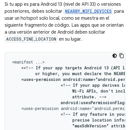
Si tu app es para Android 13 (nivel de API 33) o versiones
posteriores, debes solicitar
NEARBY_WIFI_DEVICES
para
usar un hotspot solo local, como se muestra en el
siguiente fragmento de código. Las apps que se orientan
a una versión anterior de Android deben solicitar
ACCESS_FINE_LOCATION
en su lugar.
<manifest
<
<!--
If
your
app
targets
Android 13
(API
or
higher,
you
must
declare
the
NEARBY
<uses-permission
<!--
If
your
app
derives
loc
Wi-Fi
APIs,
don't
inclu
attribute.
android:usesPermissionFlags=
<uses-permission
<!--
If
any
feature
in
your
precise
location
inform
"maxSdkVersion"
attribu