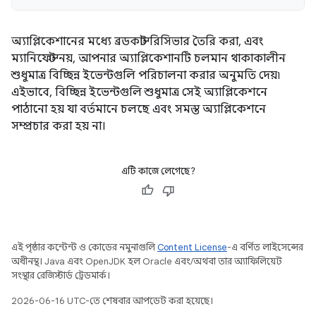
অ্যাপ্লিকেশানের মধ্যে ব্রডকাস্ট রিসিভার তৈরি করা, এবং
ম্যানিফেস্ট নয়, আপনার অ্যাপ্লিকেশানটি চলমান থাকাকালীন
শুধুমাত্র বিচ্ছিন্ন ইভেন্টগুলি পরিচালনা করার অনুমতি দেয়৷
এইভাবে, বিচ্ছিন্ন ইভেন্টগুলি শুধুমাত্র সেই অ্যাপ্লিকেশনে
পাঠানো হয় যা বর্তমানে চলছে এবং সমস্ত অ্যাপ্লিকেশনে
সম্প্রচার করা হয় না।
এটি কাজে লেগেছে?
এই পৃষ্ঠার কন্টেন্ট ও কোডের নমুনাগুলি
Content License
-এ বর্ণিত লাইসেন্সের
অধীনস্থ। Java এবং OpenJDK হল Oracle এবং/অথবা তার অ্যাফিলিয়েট
সংস্থার রেজিস্টার্ড ট্রেডমার্ক।
2026-06-16 UTC-তে শেষবার আপডেট করা হয়েছে।