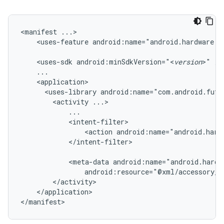
<manifest
<uses-feature
android:name="android.hardware.u
<uses-sdk
android:minSdkVersion="<
version
>"
<uses-library
android:name="com.android.futu
<activity
<action
android:name="android.hard
</intent-filter>

<meta-data
android:resource="@xml/accessory_f
</application>

</manifest>