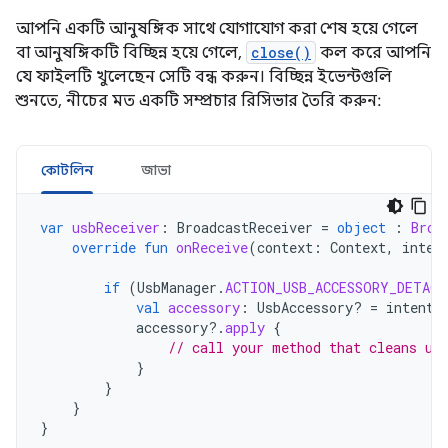
আপনি একটি আনুষঙ্গিক সাথে যোগাযোগ করা শেষ হয়ে গেলে
বা আনুষঙ্গিকটি বিচ্ছিন্ন হয়ে গেলে,
close()
কল করে আপনি
যে ফাইলটি খুলেছেন সেটি বন্ধ করুন। বিচ্ছিন্ন ইভেন্টগুলি
শুনতে, নীচের মত একটি সম্প্রচার রিসিভার তৈরি করুন:
কোটলিন
জাভা
var
usbReceiver
:
BroadcastReceiver
=
object
:
Broa
override
fun
onReceive
(
context
:
Context
,
inten
if
(
UsbManager
.
ACTION_USB_ACCESSORY_DETACH
val
accessory
:
UsbAccessory? 
=
intent
.
accessory
?.
apply
{
// call your method that cleans up
}
}
}
}