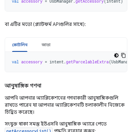
val
accessory
=
UsbManager
.
getAccessory
(
intent
)
বা এটির মতো (প্ল্যাটফর্ম APIগুলির সাথে):
কোটলিন
জাভা
val
accessory
=
intent
.
getParcelableExtra
(
UsbManag
আনুষাঙ্গিক গণনা
আপনি আপনার অ্যাপ্লিকেশনের গণনাকারী আনুষাঙ্গিকগুলি
রাখতে পারেন যা আপনার অ্যাপ্লিকেশনটি চলাকালীন নিজেকে
চিহ্নিত করেছে।
সংযুক্ত থাকা সমস্ত ইউএসবি আনুষাঙ্গিক অ্যারে পেতে
getAccessoryList()
পদ্ধতি ব্যবহার করুন: