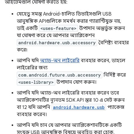
আইটেমগুলি ঘোষণা করতে হয়:
যেহেতু সমস্ত Android-চালিত ডিভাইসগুলি USB
আনুষঙ্গিক APIগুলিকে সমর্থন করার গ্যারান্টিযুক্ত নয়,
তাই একটি
<uses-feature>
উপাদান অন্তর্ভুক্ত করুন
যা ঘোষণা করে যে আপনার অ্যাপ্লিকেশন
android.hardware.usb.accessory
বৈশিষ্ট্য ব্যবহার
করে৷
আপনি যদি
অ্যাড-অন লাইব্রেরি
ব্যবহার করেন, তাহলে
লাইব্রেরির জন্য
com.android.future.usb.accessory
নির্দিষ্ট করে
<uses-library>
উপাদান যোগ করুন।
আপনি যদি অ্যাড-অন লাইব্রেরি ব্যবহার করেন তবে
অ্যাপ্লিকেশনটির ন্যূনতম SDK API স্তর 10 এ সেট করুন
বা 12 যদি আপনি
android.hardware.usb
প্যাকেজ
ব্যবহার করেন।
আপনি যদি চান যে আপনার অ্যাপ্লিকেশানটিকে একটি
সংযুক্ত USB আনুষঙ্গিক বিষয়ে অবহিত করা হোক,