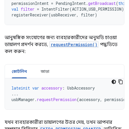
permissionIntent
=
PendingIntent
.
getBroadcast
(
this
val
filter
=
IntentFilter
(
ACTION_USB_PERMISSION
)
registerReceiver
(
usbReceiver
,
filter
)
আনুষঙ্গিক সংযোগের জন্য ব্যবহারকারীদের অনুমতি চাওয়া
ডায়ালগ প্রদর্শন করতে,
requestPermission()
পদ্ধতিতে
কল করুন:
কোটলিন
জাভা
lateinit
var
accessory
:
UsbAccessory
...
usbManager
.
requestPermission
(
accessory
,
permission
যখন ব্যবহারকারীরা ডায়ালগের উত্তর দেয়, তখন আপনার