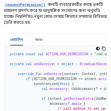
requestPermission()
কলটি ব্যবহারকারীর কাছে একটি
ডায়ালগ প্রদর্শন করে যা আনুষঙ্গিক সংযোগের জন্য অনুমতি
চাচ্ছে। নিম্নলিখিত নমুনা কোড দেখায় কিভাবে সম্প্রচার রিসিভার
তৈরি করতে হয়:
কোটলিন
জাভা
private
const
val
ACTION_USB_PERMISSION
=
"com.and
private
val
usbReceiver
=
object
:
BroadcastReceiv
override
fun
onReceive
(
context
:
Context
,
inten
if
(
ACTION_USB_PERMISSION
==
intent
.
action
synchronized
(
this
)
{
val
accessory
:
UsbAccessory? 
=
int
if
(
intent
.
getBooleanExtra
(
UsbMana
accessory
?.
apply
{
// call method to set up a