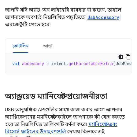
আপনি যদি অ্যাড-অন লাইব্রেরি ব্যবহার না করেন, তাহলে
আপনাকে অবশ্যই নিম্নলিখিত পদ্ধতিতে
UsbAccessory
অবজেক্টটি পেতে হবে:
কোটলিন
জাভা
val
accessory
=
intent
.
getParcelableExtra
(
UsbManag
অ্যান্ড্রয়েড ম্যানিফেস্ট প্রয়োজনীয়তা
USB আনুষঙ্গিক APIগুলির সাথে কাজ করার আগে আপনার
অ্যাপ্লিকেশনের ম্যানিফেস্ট ফাইলে আপনাকে কী যোগ করতে
হবে তা নিম্নলিখিত তালিকাটি বর্ণনা করে৷
ম্যানিফেস্ট এবং
রিসোর্স ফাইলের উদাহরণগুলি
দেখায় কিভাবে এই