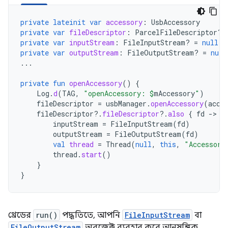
private
lateinit
var
accessory
:
UsbAccessory
private
var
fileDescriptor
:
ParcelFileDescriptor? 
private
var
inputStream
:
FileInputStream? 
=
null
private
var
outputStream
:
FileOutputStream? 
=
null
...
private
fun
openAccessory
()
{
Log
.
d
(
TAG
,
"openAccessory: 
$
mAccessory
"
)
fileDescriptor
=
usbManager
.
openAccessory
(
acce
fileDescriptor
?.
fileDescriptor
?.
also
{
fd
-
inputStream
=
FileInputStream
(
fd
)
outputStream
=
FileOutputStream
(
fd
)
val
thread
=
Thread
(
null
,
this
,
"Accessory
thread
.
start
()
}
}
থ্রেডের
run()
পদ্ধতিতে, আপনি
FileInputStream
বা
FileOutputStream
অবজেক্ট ব্যবহার করে আনুষঙ্গিক