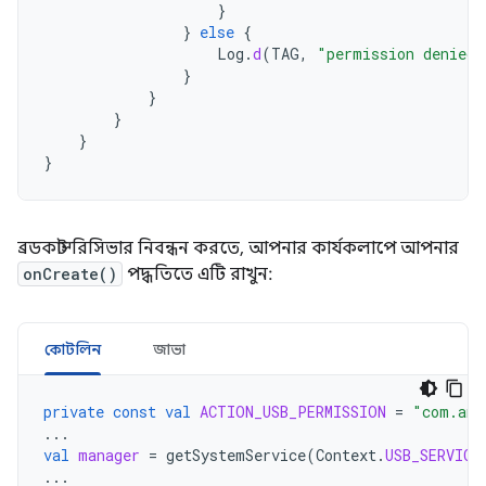
}
}
else
{
Log
.
d
(
TAG
,
"permission denied 
}
}
}
}
}
ব্রডকাস্ট রিসিভার নিবন্ধন করতে, আপনার কার্যকলাপে আপনার
onCreate()
পদ্ধতিতে এটি রাখুন:
কোটলিন
জাভা
private
const
val
ACTION_USB_PERMISSION
=
"com.and
...
val
manager
=
getSystemService
(
Context
.
USB_SERVICE
...