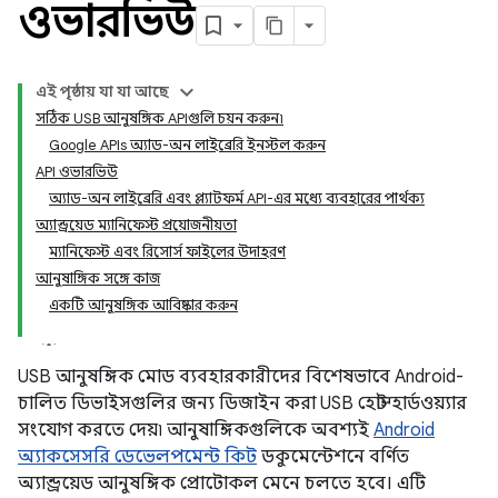
ওভারভিউ
এই পৃষ্ঠায় যা যা আছে
সঠিক USB আনুষঙ্গিক APIগুলি চয়ন করুন৷
Google APIs অ্যাড-অন লাইব্রেরি ইনস্টল করুন
API ওভারভিউ
অ্যাড-অন লাইব্রেরি এবং প্ল্যাটফর্ম API-এর মধ্যে ব্যবহারের পার্থক্য
অ্যান্ড্রয়েড ম্যানিফেস্ট প্রয়োজনীয়তা
ম্যানিফেস্ট এবং রিসোর্স ফাইলের উদাহরণ
আনুষাঙ্গিক সঙ্গে কাজ
একটি আনুষঙ্গিক আবিষ্কার করুন
USB আনুষঙ্গিক মোড ব্যবহারকারীদের বিশেষভাবে Android-
চালিত ডিভাইসগুলির জন্য ডিজাইন করা USB হোস্ট হার্ডওয়্যার
সংযোগ করতে দেয়৷ আনুষাঙ্গিকগুলিকে অবশ্যই
Android
অ্যাকসেসরি ডেভেলপমেন্ট কিট
ডকুমেন্টেশনে বর্ণিত
অ্যান্ড্রয়েড আনুষঙ্গিক প্রোটোকল মেনে চলতে হবে। এটি