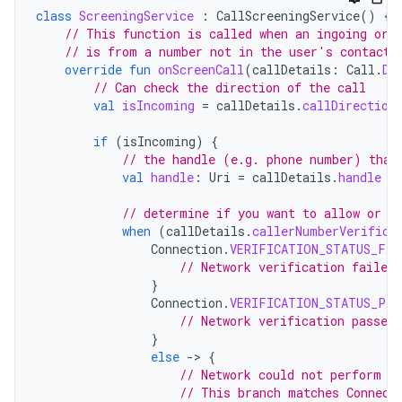
class
ScreeningService
:
CallScreeningService
()
{
// This function is called when an ingoing or 
// is from a number not in the user's contacts
override
fun
onScreenCall
(
callDetails
:
Call
.
De
// Can check the direction of the call
val
isIncoming
=
callDetails
.
callDirection
if
(
isIncoming
)
{
// the handle (e.g. phone number) that
val
handle
:
Uri
=
callDetails
.
handle
// determine if you want to allow or r
when
(
callDetails
.
callerNumberVerifica
Connection
.
VERIFICATION_STATUS_FAI
// Network verification failed
}
Connection
.
VERIFICATION_STATUS_PAS
// Network verification passed,
}
else
-
>
{
// Network could not perform v
// This branch matches Connect