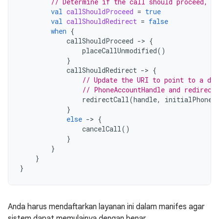
// Determine if the call should proceed, b
val
callShouldProceed
=
true
val
callShouldRedirect
=
false
when
{
callShouldProceed
-
>
{
placeCallUnmodified
()
}
callShouldRedirect
-
>
{
// Update the URI to point to a di
// PhoneAccountHandle and redirect
redirectCall
(
handle
,
initialPhoneA
}
else
-
>
{
cancelCall
()
}
}
}
}
Anda harus mendaftarkan layanan ini dalam manifes agar
sistem dapat memulainya dengan benar.