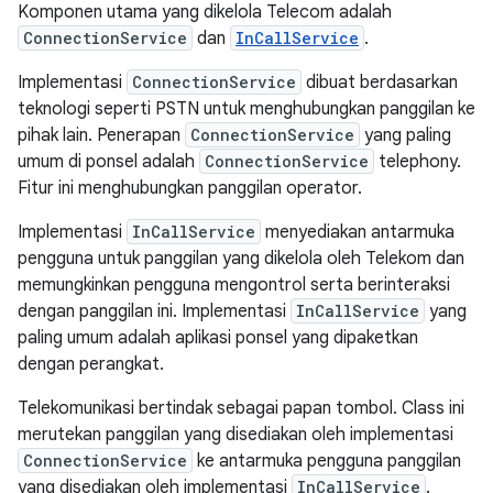
Komponen utama yang dikelola Telecom adalah
ConnectionService
dan
InCallService
.
Implementasi
ConnectionService
dibuat berdasarkan
teknologi seperti PSTN untuk menghubungkan panggilan ke
pihak lain. Penerapan
ConnectionService
yang paling
umum di ponsel adalah
ConnectionService
telephony.
Fitur ini menghubungkan panggilan operator.
Implementasi
InCallService
menyediakan antarmuka
pengguna untuk panggilan yang dikelola oleh Telekom dan
memungkinkan pengguna mengontrol serta berinteraksi
dengan panggilan ini. Implementasi
InCallService
yang
paling umum adalah aplikasi ponsel yang dipaketkan
dengan perangkat.
Telekomunikasi bertindak sebagai papan tombol. Class ini
merutekan panggilan yang disediakan oleh implementasi
ConnectionService
ke antarmuka pengguna panggilan
yang disediakan oleh implementasi
InCallService
.