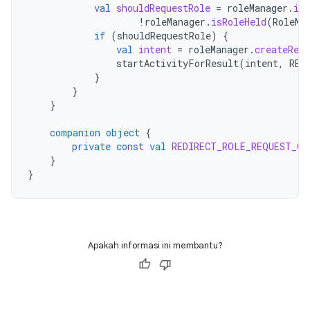
val
shouldRequestRole
=
roleManager
.
isR
!
roleManager
.
isRoleHeld
(
RoleMa
if
(
shouldRequestRole
)
{
val
intent
=
roleManager
.
createRequ
startActivityForResult
(
intent
,
RED
}
}
}
companion
object
{
private
const
val
REDIRECT_ROLE_REQUEST_CO
}
}
Apakah informasi ini membantu?