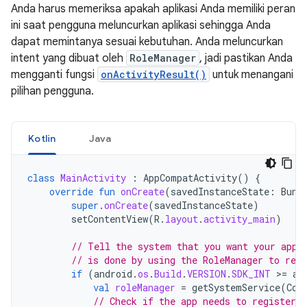
Anda harus memeriksa apakah aplikasi Anda memiliki peran
ini saat pengguna meluncurkan aplikasi sehingga Anda
dapat memintanya sesuai kebutuhan. Anda meluncurkan
intent yang dibuat oleh
RoleManager
, jadi pastikan Anda
mengganti fungsi
onActivityResult()
untuk menangani
pilihan pengguna.
Kotlin
Java
class
MainActivity
:
AppCompatActivity
()
{
override
fun
onCreate
(
savedInstanceState
:
Bund
super
.
onCreate
(
savedInstanceState
)
setContentView
(
R
.
layout
.
activity_main
)
// Tell the system that you want your app 
// is done by using the RoleManager to regi
if
(
android
.
os
.
Build
.
VERSION
.
SDK_INT
>
=
an
val
roleManager
=
getSystemService
(
Con
// Check if the app needs to register c