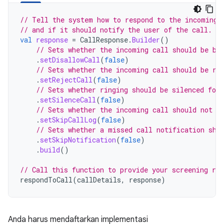
// Tell the system how to respond to the incoming 
// and if it should notify the user of the call.
val
response
=
CallResponse
.
Builder
()
// Sets whether the incoming call should be bl
.
setDisallowCall
(
false
)
// Sets whether the incoming call should be re
.
setRejectCall
(
false
)
// Sets whether ringing should be silenced for
.
setSilenceCall
(
false
)
// Sets whether the incoming call should not b
.
setSkipCallLog
(
false
)
// Sets whether a missed call notification sho
.
setSkipNotification
(
false
)
.
build
()
// Call this function to provide your screening res
respondToCall
(
callDetails
,
response
)
Anda harus mendaftarkan implementasi