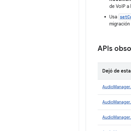
de VoIP a 
Usa
setC
migración 
APIs obso
Dejó de esta
AudioManager.
AudioManager.
AudioManager