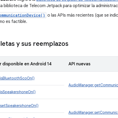
la biblioteca de Telecom Jetpack para optimizar la administrac
ommunicationDevice()
o las APIs más recientes (que se indic
no es factible.
letas y sus reemplazos
r disponible en Android 14
API nuevas
isBluetoothScoOn()
AudioManager.getCommunica
isSpeakerphoneOn()
.setSpeakerphoneOn()
AudioManager.setCommunica