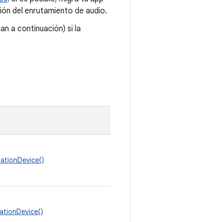
ión del enrutamiento de audio.
an a continuación) si la
tionDevice()
tionDevice()