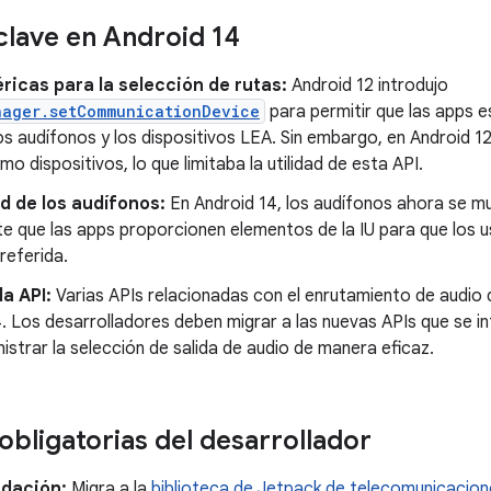
lave en Android 14
ricas para la selección de rutas:
Android 12 introdujo
nager.setCommunicationDevice
para permitir que las apps e
los audífonos y los dispositivos LEA. Sin embargo, en Android 12
omo dispositivos, lo que limitaba la utilidad de esta API.
ad de los audífonos:
En Android 14, los audífonos ahora se mu
e que las apps proporcionen elementos de la IU para que los u
referida.
la API:
Varias APIs relacionadas con el enrutamiento de audio 
. Los desarrolladores deben migrar a las nuevas APIs que se int
istrar la selección de salida de audio de manera eficaz.
obligatorias del desarrollador
dación:
Migra a la
biblioteca de Jetpack de telecomunicacion