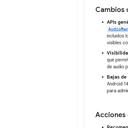
Cambios c
APIs gené
AudioMa
incluidos 
visibles c
Visibilid
que permit
de audio p
Bajas de 
Android 14
para admin
Acciones 
Recomen