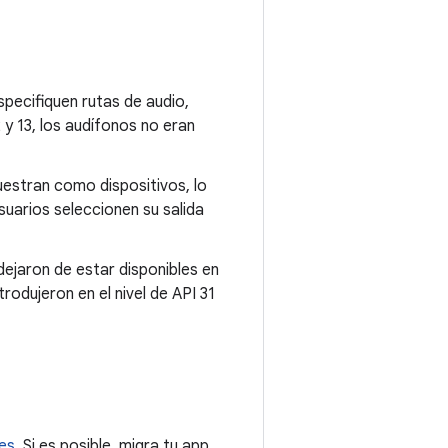
specifiquen rutas de audio,
 y 13, los audífonos no eran
estran como dispositivos, lo
suarios seleccionen su salida
dejaron de estar disponibles en
rodujeron en el nivel de API 31
es
. Si es posible, migra tu app