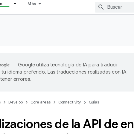
lo
Más
Google utiliza tecnología de IA para traducir
 tu idioma preferido. Las traducciones realizadas con IA
ener errores.
s
Develop
Core areas
Connectivity
Guías
izaciones de la API de e