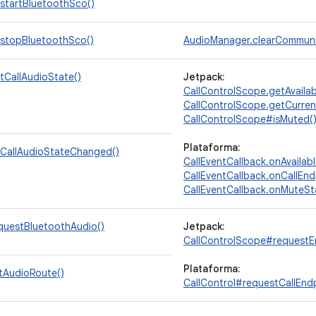
startBluetoothSco()
stopBluetoothSco()
AudioManager.clearCommuni
tCallAudioState()
Jetpack:
CallControlScope.getAvailab
CallControlScope.getCurren
CallControlScope#isMuted(
Plataforma:
CallAudioStateChanged()
CallEventCallback.onAvaila
CallEventCallback.onCallEn
CallEventCallback.onMuteS
questBluetoothAudio()
Jetpack:
CallControlScope#requestE
Plataforma:
tAudioRoute()
CallControl#requestCallEnd