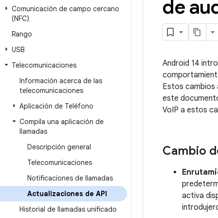
de aud
Comunicación de campo cercano
(NFC)
Rango
USB
Android 14 intro
Telecomunicaciones
comportamiento 
Información acerca de las
Estos cambios a
telecomunicaciones
este documento,
Aplicación de Teléfono
VoIP a estos ca
Compila una aplicación de
llamadas
Descripción general
Cambio d
Telecomunicaciones
Enrutami
Notificaciones de llamadas
predetermi
Actualizaciones de API
activa dis
introdujero
Historial de llamadas unificado