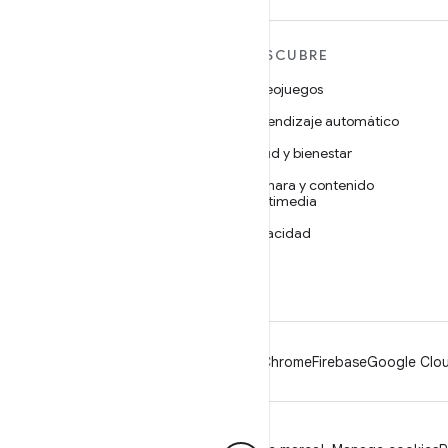
MÁS ANDROID
DESCUBRE
Android
Videojuegos
Android para empresas
Aprendizaje automático
Seguridad
Salud y bienestar
Código abierto
Cámara y contenido
multimedia
Noticias
Privacidad
Blog
5G
Podcasts
Android
Chrome
Firebase
Google Clou