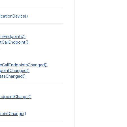
cationDevice()
leEndpoints()
tCallEndpoint()
)
bleCallEndpointsChanged()
dpointChanged()
tateChanged()
ndpointChange()
pointChange()