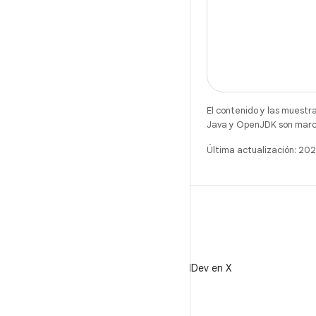
El contenido y las muestr
Java y OpenJDK son marca
Última actualización: 2
X
Sigue a @AndroidDev en X