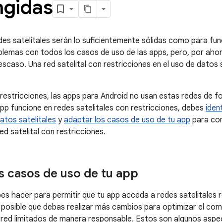
ngidas
redes satelitales serán lo suficientemente sólidas como para f
oblemas con todos los casos de uso de las apps, pero, por ahor
escaso. Una red satelital con restricciones en el uso de dato
restricciones, las apps para Android no usan estas redes de f
app funcione en redes satelitales con restricciones, debes
iden
atos satelitales
y
adaptar los casos de uso de tu app
para con
d satelital con restricciones.
s casos de uso de tu app
s hacer para permitir que tu app acceda a redes satelitales res
 posible que debas realizar más cambios para optimizar el co
 red limitados de manera responsable. Estos son algunos asp