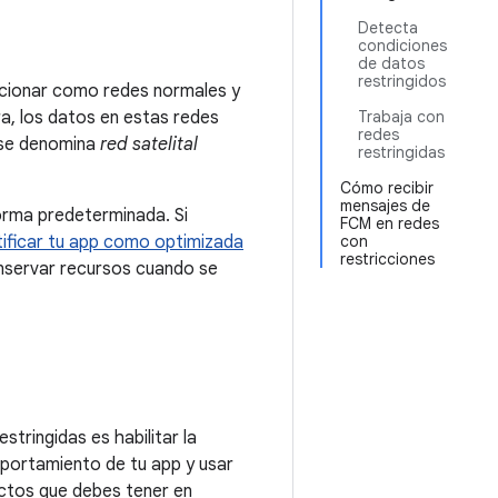
Detecta
condiciones
de datos
restringidos
uncionar como redes normales y
a, los datos en estas redes
Trabaja con
redes
s se denomina
red satelital
restringidas
Cómo recibir
mensajes de
orma predeterminada. Si
FCM en redes
tificar tu app como optimizada
con
restricciones
servar recursos cuando se
tringidas es habilitar la
mportamiento de tu app y usar
ectos que debes tener en