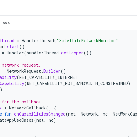
Java
Thread
=
HandlerThread
(
"SatelliteNetworkMonitor"
ad
.
start
()
=
Handler
(
handlerThread
.
getLooper
())
 network request.
=
NetworkRequest
.
Builder
()
ability
(
NET_CAPABILITY_INTERNET
Capability
(
NET_CAPABILITY_NOT_BANDWIDTH_CONSTRAINED
)
)
 for the callback.
k
=
NetworkCallback
()
{
e
fun
onCapabilitiesChanged
(
net
:
Network
,
nc
:
NetWorkCa
ateAppUseCases
(
net
,
nc
)