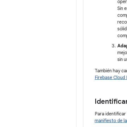
oper
Sin 
comp
reco
sóli
comp
Adap
mejo
sin 
También hay cam
Firebase Cloud
Identific
Para identificar
manifiesto de l