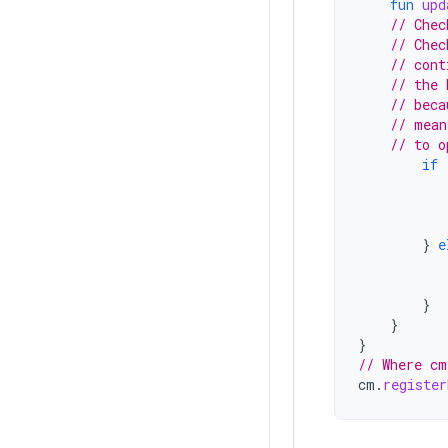
fun
upd
// Chec
// Chec
// cont
// the 
// beca
// mean
// to o
if
}
e
}
}
}
// Where cm
cm
.
register