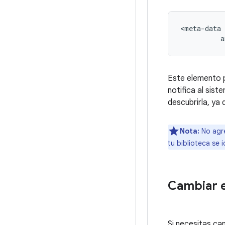
<meta-data
a
Este elemento p
notifica al sist
descubrirla, ya
Nota:
No agre
tu biblioteca se 
Cambiar e
Si necesitas ca