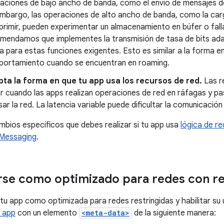
aciones de bajo ancho de banda, como el envío de mensajes de
embargo, las operaciones de alto ancho de banda, como la car
rimir, pueden experimentar un almacenamiento en búfer o fallas
mendamos que implementes la transmisión de tasa de bits ad
da para estas funciones exigentes. Esto es similar a la forma
ortamiento cuando se encuentran en roaming.
ta la forma en que tu app usa los recursos de red.
Las r
r cuando las apps realizan operaciones de red en ráfagas y pa
usar la red. La latencia variable puede dificultar la comunicació
bios específicos que debes realizar si tu app usa
lógica de r
 Messaging
.
arse como optimizado para redes con re
 tu app como optimizada para redes restringidas y habilitar su 
a app
con un elemento
<meta-data>
de la siguiente manera: