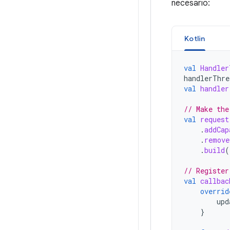
necesario:
Kotlin
val
Handler
handlerThre
val
handler
// Make the
val
request
.
addCap
.
remove
.
build
(
// Register
val
callbac
overrid
upd
}