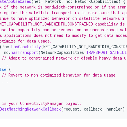
ateAppUseCases
(
net
:
Network
,
nc
:
NetworkCapabilities
)
{
k if the network is bandwidth-constrained or if the tran
king for the satellite transport is to make sure that ap
inue to have optimized behavior on satellite networks ir
NET_CAPABILITY_NOT_BANDWIDTH_CONSTRAINED capability is 
use the capability can be removed on an unconstraned sat
s applications does not need to modify to get data acces
ptimize for data usage.
(
!
nc
.
hasCapability
(
NET_CAPABILITY_NOT_BANDWIDTH_CONSTR
nc
.
hasTransport
(
NetworkCapabilities
.
TRANSPORT_SATELLI
// Adapt to constrained network or disable heavy data u
...
lse
{
// Revert to non optimized behavior for data usage
...
 is your ConnectivityManager object:
BestMatchingNetworkCallback
(
request
,
callback
,
handler
)