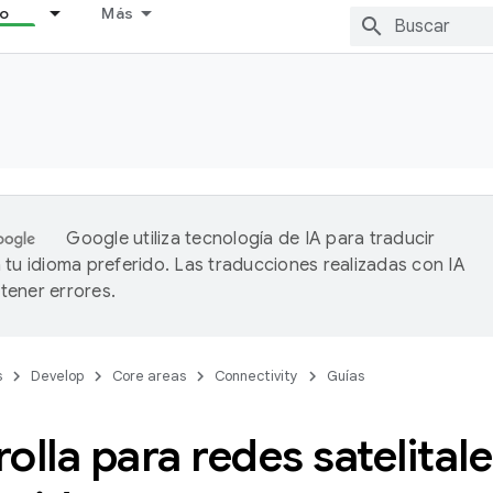
lo
Más
Google utiliza tecnología de IA para traducir
 tu idioma preferido. Las traducciones realizadas con IA
ener errores.
s
Develop
Core areas
Connectivity
Guías
olla para redes satelital