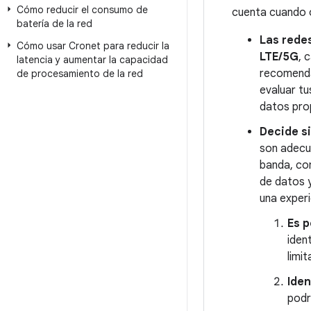
Cómo reducir el consumo de
cuenta cuando o
batería de la red
Las rede
Cómo usar Cronet para reducir la
LTE/5G
, 
latencia y aumentar la capacidad
recomenda
de procesamiento de la red
evaluar tu
datos prop
Decide si
son adecu
banda, co
de datos y
una experi
Es p
ident
limi
Iden
podr