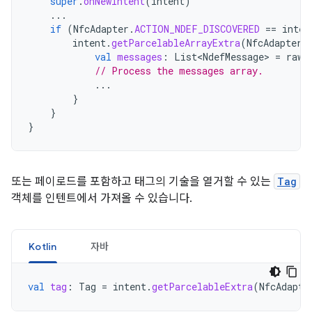
super
.
onNewIntent
(
intent
)
...
if
(
NfcAdapter
.
ACTION_NDEF_DISCOVERED
==
inten
intent
.
getParcelableArrayExtra
(
NfcAdapter
.
val
messages
:
List<NdefMessage>
=
rawM
// Process the messages array.
...
}
}
}
또는 페이로드를 포함하고 태그의 기술을 열거할 수 있는
Tag
객체를 인텐트에서 가져올 수 있습니다.
Kotlin
자바
val
tag
:
Tag
=
intent
.
getParcelableExtra
(
NfcAdapte