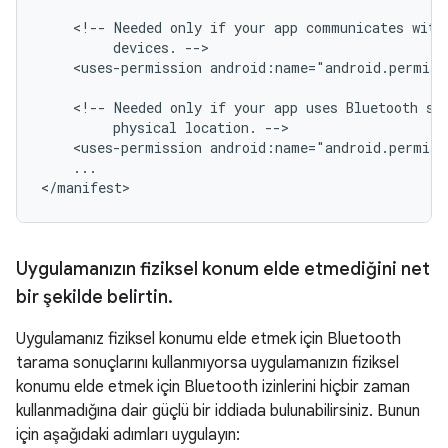
<!--
Needed
only
if
your
app
communicates
with
devices.
<uses-permission
android:name="android.permis
<!--
Needed
only
if
your
app
uses
Bluetooth
sc
physical
location.
<uses-permission
android:name="android.permiss
...

Uygulamanızın fiziksel konum elde etmediğini net
bir şekilde belirtin
.
Uygulamanız fiziksel konumu elde etmek için Bluetooth
tarama sonuçlarını kullanmıyorsa uygulamanızın fiziksel
konumu elde etmek için Bluetooth izinlerini hiçbir zaman
kullanmadığına dair güçlü bir iddiada bulunabilirsiniz. Bunun
için aşağıdaki adımları uygulayın: