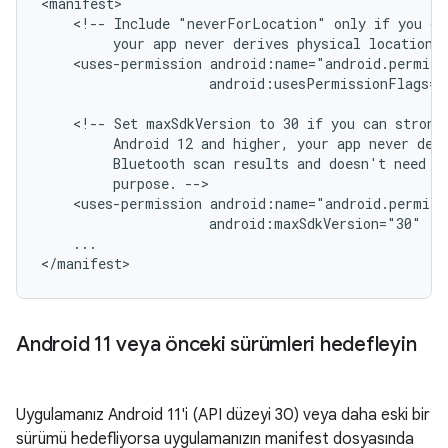
<!--
Include
"neverForLocation"
only
if
you
ca
your
app
never
derives
physical
location
<uses-permission
android:usesPermissionFlags="
<!--
Set
maxSdkVersion
to
30
if
you
can
strong
Android
12
and
higher,
your
app
never
der
Bluetooth
scan
results
and
doesn't
need
l
purpose.
<uses-permission
android:maxSdkVersion="30"
...

Android 11 veya önceki sürümleri hedefleyin
Uygulamanız Android 11'i (API düzeyi 30) veya daha eski bir
sürümü hedefliyorsa uygulamanızın manifest dosyasında