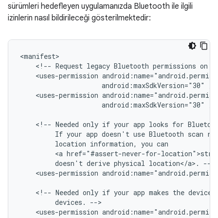
sürümleri hedefleyen uygulamanızda Bluetooth ile ilgili
izinlerin nasıl bildirileceği gösterilmektedir:
<!--
Request
legacy
Bluetooth
permissions
on
o
<uses-permission
android:maxSdkVersion="30"
<uses-permission
android:maxSdkVersion="30"
/>

<!--
Needed
only
if
your
app
looks
for
Bluetoo
If
your
app
doesn't
use
Bluetooth
scan
re
location
information,
you
<a
href="#assert-never-for-location">stro
doesn't
derive
physical
location</a>.
<uses-permission
android:name="android.permis
<!--
Needed
only
if
your
app
makes
the
device
devices.
<uses-permission
android:name="android.permis