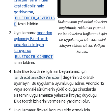
cihazları tarafından
keşfedilebilir hale
getiriyorsa
,
BLUETOOTH_ADVERTIS
Kullanıcıdan yakındaki cihazları
E
iznini bildirin.
keşfetmek, reklamını yapmak
Uygulamanız
önceden
ve bu cihazlara bağlanmak için
eşlenmiş Bluetooth
bir uygulamaya izin vermesini
cihazlarla iletişim
isteyen sistem izinleri iletişim
kuruyorsa
kutusu.
BLUETOOTH_CONNECT
iznini bildirin.
Eski Bluetooth ile ilgili izin beyanlarınız için
android:maxSdkVersion
değerini 30 olarak
ayarlayın. Bu uygulama uyumluluğu adımı, Android 12
veya sonraki sürümlerin yüklü olduğu cihazlarda
sistemin uygulamanıza yalnızca ihtiyaç duyduğu
Bluetooth izinlerini vermesine yardımcı olur.
Uygulamanız fiziksel konumu elde etmek için