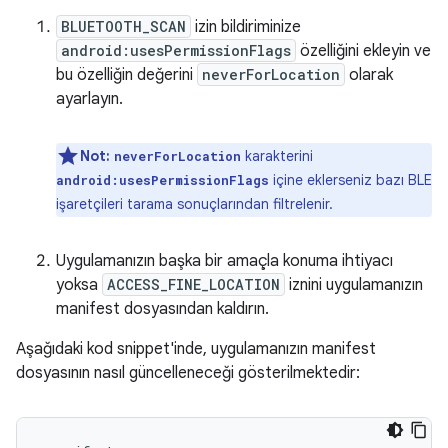
BLUETOOTH_SCAN
izin bildiriminize
android:usesPermissionFlags
özelliğini ekleyin ve
bu özelliğin değerini
neverForLocation
olarak
ayarlayın.
Not:
karakterini
neverForLocation
içine eklerseniz bazı BLE
android:usesPermissionFlags
işaretçileri tarama sonuçlarından filtrelenir.
Uygulamanızın başka bir amaçla konuma ihtiyacı
yoksa
ACCESS_FINE_LOCATION
iznini uygulamanızın
manifest dosyasından kaldırın.
Aşağıdaki kod snippet'inde, uygulamanızın manifest
dosyasının nasıl güncelleneceği gösterilmektedir: