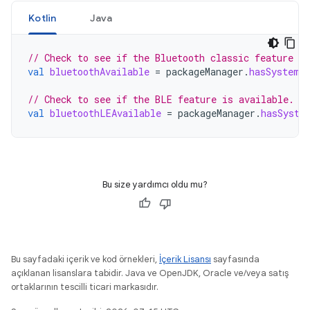
Kotlin
Java
// Check to see if the Bluetooth classic feature is
val
bluetoothAvailable
=
packageManager
.
hasSystemF
// Check to see if the BLE feature is available.
val
bluetoothLEAvailable
=
packageManager
.
hasSyste
Bu size yardımcı oldu mu?
Bu sayfadaki içerik ve kod örnekleri,
İçerik Lisansı
sayfasında
açıklanan lisanslara tabidir. Java ve OpenJDK, Oracle ve/veya satış
ortaklarının tescilli ticari markasıdır.