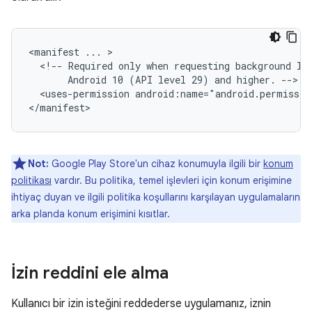
<manifest
...
<!--
Required
only
when
requesting
background
lo
Android
10
(API
level
29)
and
higher.
<uses-permission
android:name="android.permissio
Not:
Google Play Store'un cihaz konumuyla ilgili bir
konum
politikası
vardır. Bu politika, temel işlevleri için konum erişimine
ihtiyaç duyan ve ilgili politika koşullarını karşılayan uygulamaların
arka planda konum erişimini kısıtlar.
İzin reddini ele alma
Kullanıcı bir izin isteğini reddederse uygulamanız, iznin