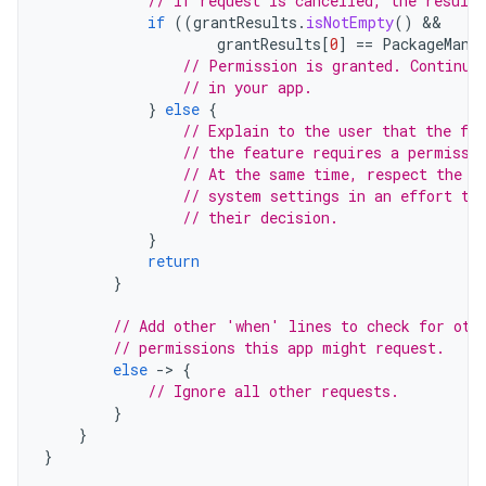
// If request is cancelled, the result
if
((
grantResults
.
isNotEmpty
()
grantResults
[
0
]
==
PackageMana
// Permission is granted. Continue
// in your app.
}
else
{
// Explain to the user that the fea
// the feature requires a permissi
// At the same time, respect the u
// system settings in an effort to
// their decision.
}
return
}
// Add other 'when' lines to check for oth
// permissions this app might request.
else
-
>
{
// Ignore all other requests.
}
}
}