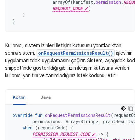
arrayOf
(
Manifest
.
permission
.
REQUES
REQUEST_CODE
)
}
}
Kullanıcı, sistem izinleri iletişim kutusunu yanıtladıktan
sonra sistem,
onRequestPermissionsResult()
işlevinin
uygulamanızdaki uygulamasını çağırır. Sistem, aşağıdaki kod
snippet'inde gösterildiği gibi, izin iletişim kutusuna verilen
kullanıcı yanıtını ve tanımladığınız istek kodunu iletir:
Kotlin
Java
override
fun
onRequestPermissionsResult
(
requestCod
permissions
:
Array<String>
,
grantResults
:
when
(
requestCode
)
{
PERMISSION_REQUEST_CODE
-
>
{