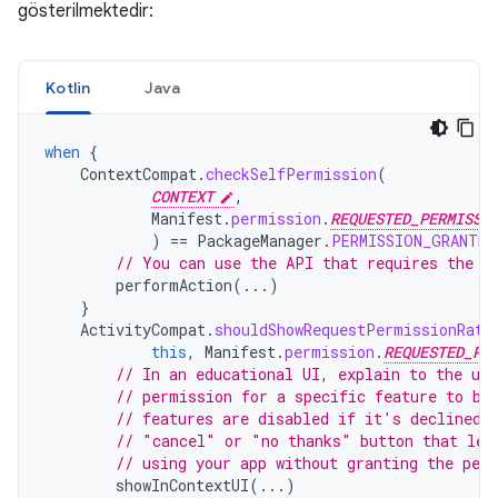
gösterilmektedir:
Kotlin
Java
when
{
ContextCompat
.
checkSelfPermission
(
CONTEXT
,
Manifest
.
permission
.
REQUESTED_PERMISSI
)
==
PackageManager
.
PERMISSION_GRANTED
// You can use the API that requires the p
performAction
(...)
}
ActivityCompat
.
shouldShowRequestPermissionRati
this
,
Manifest
.
permission
.
REQUESTED_PE
// In an educational UI, explain to the use
// permission for a specific feature to be
// features are disabled if it's declined.
// "cancel" or "no thanks" button that let
// using your app without granting the per
showInContextUI
(...)