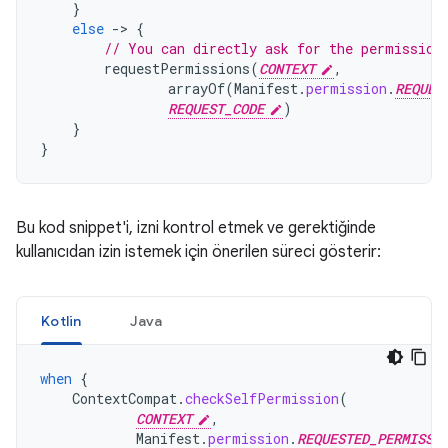
}
else
-
>
{
// You can directly ask for the permission
requestPermissions
(
CONTEXT
,
arrayOf
(
Manifest
.
permission
.
REQUES
REQUEST_CODE
)
}
}
Bu kod snippet'i, izni kontrol etmek ve gerektiğinde
kullanıcıdan izin istemek için önerilen süreci gösterir:
Kotlin
Java
when
{
ContextCompat
.
checkSelfPermission
(
CONTEXT
,
Manifest
.
permission
.
REQUESTED_PERMISSI