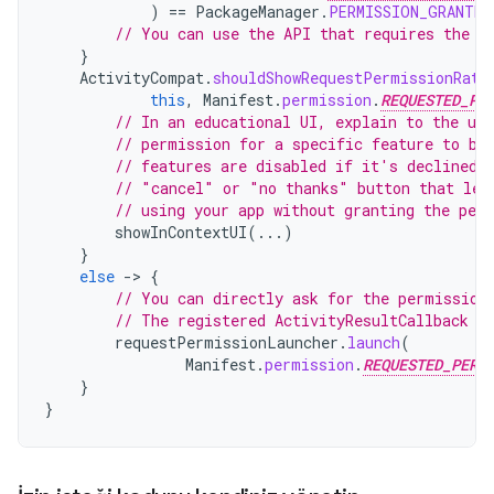
)
==
PackageManager
.
PERMISSION_GRANTED
// You can use the API that requires the p
}
ActivityCompat
.
shouldShowRequestPermissionRati
this
,
Manifest
.
permission
.
REQUESTED_PE
// In an educational UI, explain to the use
// permission for a specific feature to be
// features are disabled if it's declined.
// "cancel" or "no thanks" button that let
// using your app without granting the per
showInContextUI
(...)
}
else
-
>
{
// You can directly ask for the permission
// The registered ActivityResultCallback g
requestPermissionLauncher
.
launch
(
Manifest
.
permission
.
REQUESTED_PERM
}
}