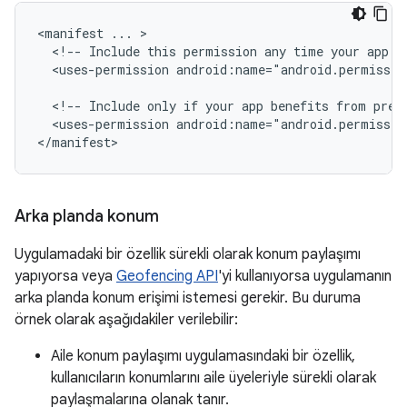
<manifest
...
<!--
Include
this
permission
any
time
your
app
n
<uses-permission
android:name="android.permissio
<!--
Include
only
if
your
app
benefits
from
prec
<uses-permission
android:name="android.permissio
</manifest>
Arka planda konum
Uygulamadaki bir özellik sürekli olarak konum paylaşımı
yapıyorsa veya
Geofencing API
'yi kullanıyorsa uygulamanın
arka planda konum erişimi istemesi gerekir. Bu duruma
örnek olarak aşağıdakiler verilebilir:
Aile konum paylaşımı uygulamasındaki bir özellik,
kullanıcıların konumlarını aile üyeleriyle sürekli olarak
paylaşmalarına olanak tanır.