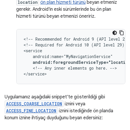
location
ön plan hizmeti türünü
beyan etmeniz
gerekir. Android'in eski sürümlerinde bu ön plan
hizmeti türünü beyan etmenizi öneririz.
<!--
Recommended
for
Android
9
(API
level
28)
<!--
Required
for
Android
10
(API
level
29)
a
android:foregroundServiceType="locatio
<!--
Any
inner
elements
go
here.
-->

</service>
Uygulamanız aşağıdaki snippet'te gösterildiği gibi
ACCESS_COARSE_LOCATION
iznini veya
ACCESS_FINE_LOCATION
iznini istediğinde ön planda
konum iznine ihtiyaç duyduğunu beyan edersiniz: