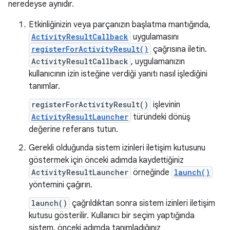
neredeyse aynıdır.
Etkinliğinizin veya parçanızın başlatma mantığında,
ActivityResultCallback
uygulamasını
registerForActivityResult()
çağrısına iletin.
ActivityResultCallback
, uygulamanızın
kullanıcının izin isteğine verdiği yanıtı nasıl işlediğini
tanımlar.
registerForActivityResult()
işlevinin
ActivityResultLauncher
türündeki dönüş
değerine referans tutun.
Gerekli olduğunda sistem izinleri iletişim kutusunu
göstermek için önceki adımda kaydettiğiniz
ActivityResultLauncher
örneğinde
launch()
yöntemini çağırın.
launch()
çağrıldıktan sonra sistem izinleri iletişim
kutusu gösterilir. Kullanıcı bir seçim yaptığında
sistem, önceki adımda tanımladığınız