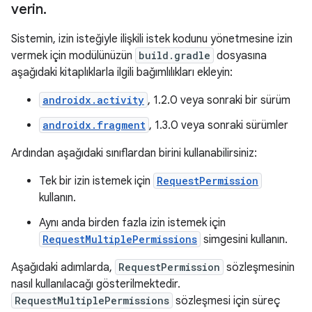
verin
.
Sistemin, izin isteğiyle ilişkili istek kodunu yönetmesine izin
vermek için modülünüzün
build.gradle
dosyasına
aşağıdaki kitaplıklarla ilgili bağımlılıkları ekleyin:
androidx.activity
, 1.2.0 veya sonraki bir sürüm
androidx.fragment
, 1.3.0 veya sonraki sürümler
Ardından aşağıdaki sınıflardan birini kullanabilirsiniz:
Tek bir izin istemek için
RequestPermission
kullanın.
Aynı anda birden fazla izin istemek için
RequestMultiplePermissions
simgesini kullanın.
Aşağıdaki adımlarda,
RequestPermission
sözleşmesinin
nasıl kullanılacağı gösterilmektedir.
RequestMultiplePermissions
sözleşmesi için süreç