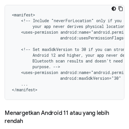
<!--
Include
"neverForLocation"
only
if
you
ca
your
app
never
derives
physical
location
<uses-permission
android:usesPermissionFlags="
<!--
Set
maxSdkVersion
to
30
if
you
can
strong
Android
12
and
higher,
your
app
never
der
Bluetooth
scan
results
and
doesn't
need
l
purpose.
<uses-permission
android:maxSdkVersion="30"
...

Menargetkan Android 11 atau yang lebih
rendah