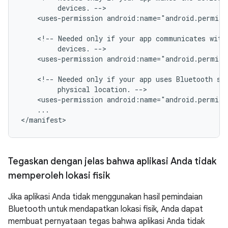
devices.
<uses-permission
android:name="android.permis
<!--
Needed
only
if
your
app
communicates
with
devices.
<uses-permission
android:name="android.permis
<!--
Needed
only
if
your
app
uses
Bluetooth
sc
physical
location.
<uses-permission
android:name="android.permiss
...

Tegaskan dengan jelas bahwa aplikasi Anda tidak
memperoleh lokasi fisik
Jika aplikasi Anda tidak menggunakan hasil pemindaian
Bluetooth untuk mendapatkan lokasi fisik, Anda dapat
membuat pernyataan tegas bahwa aplikasi Anda tidak