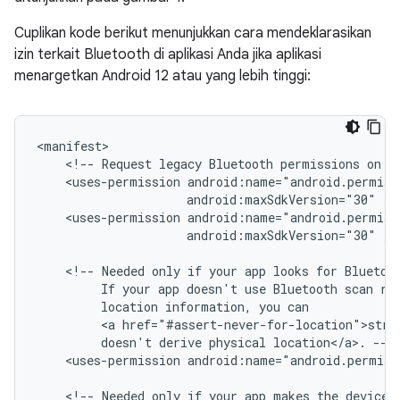
Cuplikan kode berikut menunjukkan cara mendeklarasikan
izin terkait Bluetooth di aplikasi Anda jika aplikasi
menargetkan Android 12 atau yang lebih tinggi:
<!--
Request
legacy
Bluetooth
permissions
on
o
<uses-permission
android:maxSdkVersion="30"
<uses-permission
android:maxSdkVersion="30"
/>

<!--
Needed
only
if
your
app
looks
for
Bluetoo
If
your
app
doesn't
use
Bluetooth
scan
re
location
information,
you
<a
href="#assert-never-for-location">stro
doesn't
derive
physical
location</a>.
<uses-permission
android:name="android.permis
<!--
Needed
only
if
your
app
makes
the
device