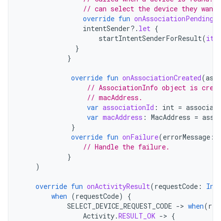
// can select the device they want 
override
fun
onAssociationPending
(
intentSender
?.
let
{
startIntentSenderForResult
(
it
,
}
}
override
fun
onAssociationCreated
(
ass
// AssociationInfo object is crea
// macAddress.
var
associationId
:
int
=
associat
var
macAddress
:
MacAddress
=
asso
}
override
fun
onFailure
(
errorMessage
:
// Handle the failure.
}
)
override
fun
onActivityResult
(
requestCode
:
Int
when
(
requestCode
)
{
SELECT_DEVICE_REQUEST_CODE
-
>
when
(
res
Activity
.
RESULT_OK
-
>
{