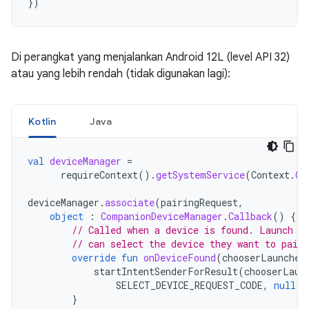
})
Di perangkat yang menjalankan Android 12L (level API 32)
atau yang lebih rendah (tidak digunakan lagi):
Kotlin
Java
val
deviceManager
=
requireContext
().
getSystemService
(
Context
.
CO
deviceManager
.
associate
(
pairingRequest
,
object
:
CompanionDeviceManager
.
Callback
()
{
// Called when a device is found. Launch t
// can select the device they want to pair 
override
fun
onDeviceFound
(
chooserLauncher
startIntentSenderForResult
(
chooserLaun
SELECT_DEVICE_REQUEST_CODE
,
null
,
}