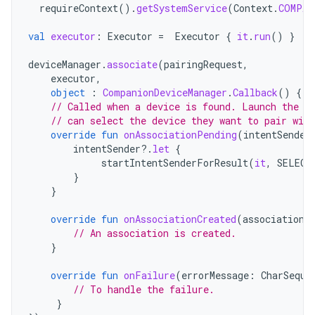
requireContext
().
getSystemService
(
Context
.
COMPAN
val
executor
:
Executor
=
Executor
{
it
.
run
()
}
deviceManager
.
associate
(
pairingRequest
,
executor
,
object
:
CompanionDeviceManager
.
Callback
()
{
// Called when a device is found. Launch the I
// can select the device they want to pair with
override
fun
onAssociationPending
(
intentSender
intentSender
?.
let
{
startIntentSenderForResult
(
it
,
SELECT
}
}
override
fun
onAssociationCreated
(
associationI
// An association is created.
}
override
fun
onFailure
(
errorMessage
:
CharSeque
// To handle the failure.
}