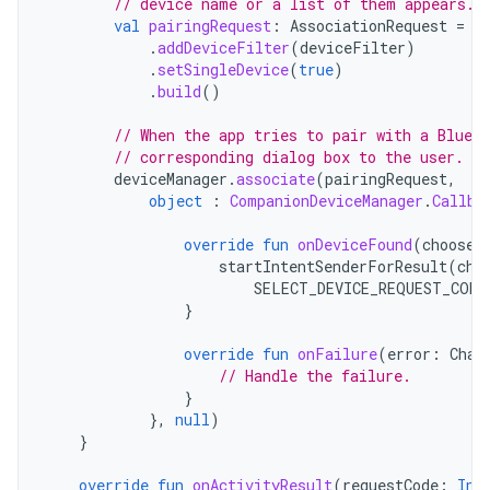
// device name or a list of them appears.
val
pairingRequest
:
AssociationRequest
=
A
.
addDeviceFilter
(
deviceFilter
)
.
setSingleDevice
(
true
)
.
build
()
// When the app tries to pair with a Blueto
// corresponding dialog box to the user.
deviceManager
.
associate
(
pairingRequest
,
object
:
CompanionDeviceManager
.
Callba
override
fun
onDeviceFound
(
chooser
startIntentSenderForResult
(
cho
SELECT_DEVICE_REQUEST_CODE
}
override
fun
onFailure
(
error
:
Char
// Handle the failure.
}
},
null
)
}
override
fun
onActivityResult
(
requestCode
:
Int