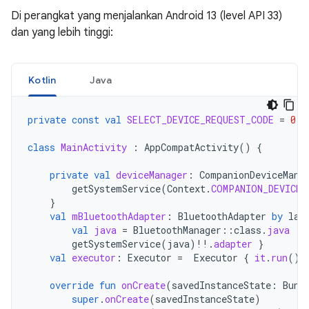
Di perangkat yang menjalankan Android 13 (level API 33)
dan yang lebih tinggi:
Kotlin
Java
private
const
val
SELECT_DEVICE_REQUEST_CODE
=
0
class
MainActivity
:
AppCompatActivity
()
{
private
val
deviceManager
:
CompanionDeviceMana
getSystemService
(
Context
.
COMPANION_DEVICE_
}
val
mBluetoothAdapter
:
BluetoothAdapter
by
laz
val
java
=
BluetoothManager
::
class
.
java
getSystemService
(
java
)
!!
.
adapter
}
val
executor
:
Executor
=
Executor
{
it
.
run
()
override
fun
onCreate
(
savedInstanceState
:
Bund
super
.
onCreate
(
savedInstanceState
)