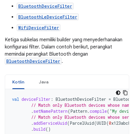
BluetoothDeviceFilter
BluetoothLeDeviceFilter
WifiDeviceFilter
Ketiga subkelas memiliki builder yang menyederhanakan
konfigurasi filter. Dalam contoh berikut, perangkat
memindai perangkat Bluetooth dengan
BluetoothDeviceFilter
.
Kotlin
Java
val
deviceFilter
:
BluetoothDeviceFilter
=
Bluetoot
// Match only Bluetooth devices whose name
.
setNamePattern
(
Pattern
.
compile
(
"My device
// Match only Bluetooth devices whose serv
.
addServiceUuid
(
ParcelUuid
(
UUID
(
0
x123abcL
,
.
build
()