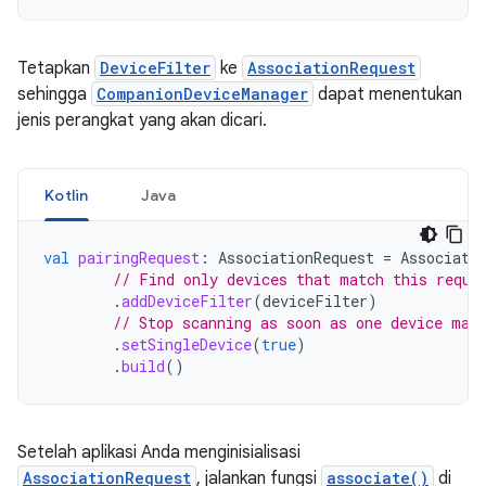
Tetapkan
DeviceFilter
ke
AssociationRequest
sehingga
CompanionDeviceManager
dapat menentukan
jenis perangkat yang akan dicari.
Kotlin
Java
val
pairingRequest
:
AssociationRequest
=
Associati
// Find only devices that match this reque
.
addDeviceFilter
(
deviceFilter
)
// Stop scanning as soon as one device mat
.
setSingleDevice
(
true
)
.
build
()
Setelah aplikasi Anda menginisialisasi
AssociationRequest
, jalankan fungsi
associate()
di