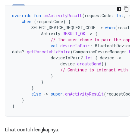
override
fun
onActivityResult
(
requestCode
:
Int
,
re
when
(
requestCode
)
{
SELECT_DEVICE_REQUEST_CODE
-
>
when
(
resultC
Activity
.
RESULT_OK
-
>
{
// The user chose to pair the app 
val
deviceToPair
:
BluetoothDevice?
data
?.
getParcelableExtra
(
CompanionDeviceManager
.
EX
deviceToPair
?.
let
{
device
-
device
.
createBond
()
// Continue to interact with t
}
}
}
else
-
>
super
.
onActivityResult
(
requestCode
}
}
Lihat contoh lengkapnya: