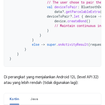
// The user chose to pair the 
val
deviceToPair
:
BluetoothDev
data
?.
getParcelableExtra
(
C
deviceToPair
?.
let
{
device
-
device
.
createBond
()
// Maintain continuous inte
}
}
}
else
-
>
super
.
onActivityResult
(
request
}
}
}
Di perangkat yang menjalankan Android 12L (level API 32)
atau yang lebih rendah (tidak digunakan lagi):
Kotlin
Java