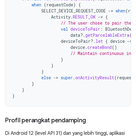
when
(
requestCode
)
{
SELECT_DEVICE_REQUEST_CODE
-
>
when
(
res
Activity
.
RESULT_OK
-
>
{
// The user chose to pair the 
val
deviceToPair
:
BluetoothDev
data
?.
getParcelableExtra
(
C
deviceToPair
?.
let
{
device
-
device
.
createBond
()
// Maintain continuous inte
}
}
}
else
-
>
super
.
onActivityResult
(
request
}
}
}
Profil perangkat pendamping
Di Android 12 (level API 31) dan yang lebih tinggi, aplikasi