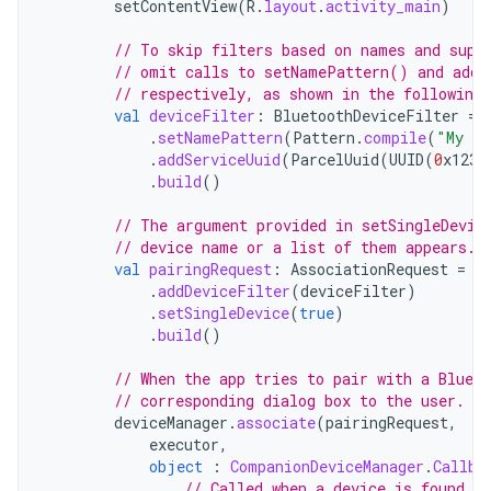
setContentView
(
R
.
layout
.
activity_main
)
// To skip filters based on names and supp
// omit calls to setNamePattern() and addS
// respectively, as shown in the following
val
deviceFilter
:
BluetoothDeviceFilter
=
.
setNamePattern
(
Pattern
.
compile
(
"My de
.
addServiceUuid
(
ParcelUuid
(
UUID
(
0
x123a
.
build
()
// The argument provided in setSingleDevic
// device name or a list of them appears.
val
pairingRequest
:
AssociationRequest
=
A
.
addDeviceFilter
(
deviceFilter
)
.
setSingleDevice
(
true
)
.
build
()
// When the app tries to pair with a Blueto
// corresponding dialog box to the user.
deviceManager
.
associate
(
pairingRequest
,
executor
,
object
:
CompanionDeviceManager
.
Callba
// Called when a device is found. 