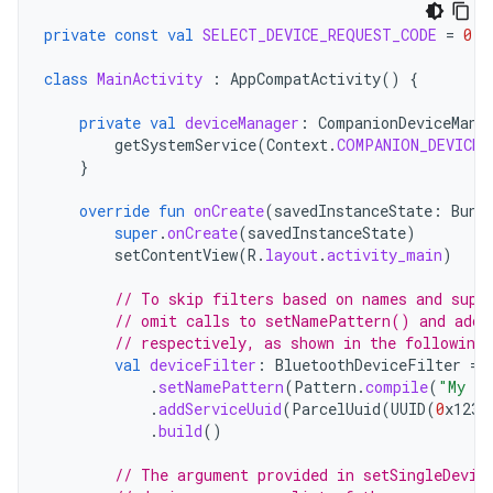
private
const
val
SELECT_DEVICE_REQUEST_CODE
=
0
class
MainActivity
:
AppCompatActivity
()
{
private
val
deviceManager
:
CompanionDeviceMana
getSystemService
(
Context
.
COMPANION_DEVICE_
}
override
fun
onCreate
(
savedInstanceState
:
Bund
super
.
onCreate
(
savedInstanceState
)
setContentView
(
R
.
layout
.
activity_main
)
// To skip filters based on names and supp
// omit calls to setNamePattern() and addS
// respectively, as shown in the following
val
deviceFilter
:
BluetoothDeviceFilter
=
.
setNamePattern
(
Pattern
.
compile
(
"My de
.
addServiceUuid
(
ParcelUuid
(
UUID
(
0
x123a
.
build
()
// The argument provided in setSingleDevic