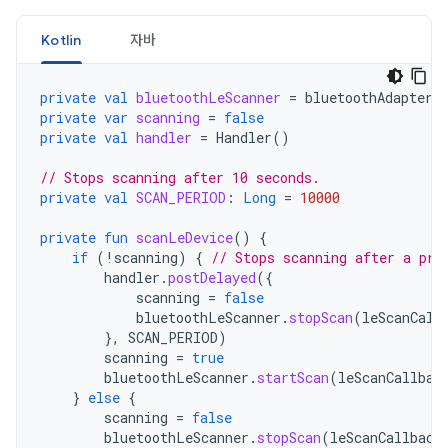
Kotlin
자바
private
val
bluetoothLeScanner
=
bluetoothAdapter
.
private
var
scanning
=
false
private
val
handler
=
Handler
()
// Stops scanning after 10 seconds.
private
val
SCAN_PERIOD
:
Long
=
10000
private
fun
scanLeDevice
()
{
if
(
!
scanning
)
{
// Stops scanning after a pre
handler
.
postDelayed
({
scanning
=
false
bluetoothLeScanner
.
stopScan
(
leScanCall
},
SCAN_PERIOD
)
scanning
=
true
bluetoothLeScanner
.
startScan
(
leScanCallbac
}
else
{
scanning
=
false
bluetoothLeScanner
.
stopScan
(
leScanCallback