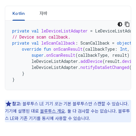
Kotlin
자바
private
val
leDeviceListAdapter
=
LeDeviceListAdap
// Device scan callback.
private
val
leScanCallback
:
ScanCallback
=
object
override
fun
onScanResult
(
callbackType
:
Int
,
r
super
.
onScanResult
(
callbackType
,
result
)
leDeviceListAdapter
.
addDevice
(
result
.
devic
leDeviceListAdapter
.
notifyDataSetChanged
()
}
}
참고:
블루투스 LE 기기
또는
기본 블루투스만 스캔할 수 있습니다.
기기에 설명된 대로
블루투스 개요
. 둘 다 검사할 수는 없습니다. 블루투
스 LE와 기존 기기를 동시에 사용할 수 있습니다.