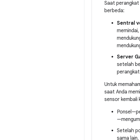
Saat perangkat 
berbeda:
Sentral v
memindai, 
mendukung 
mendukung
Server G
setelah b
perangkat
Untuk memahami
saat Anda memil
sensor kembali 
Ponsel—p
—mengumum
Setelah p
sama lain.