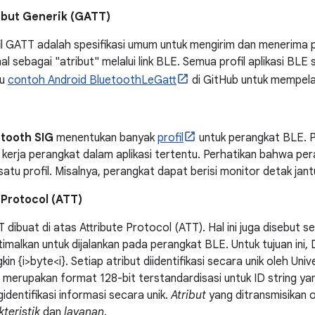
ribut Generik (GATT)
il GATT adalah spesifikasi umum untuk mengirim dan menerima
nal sebagai "atribut" melalui link BLE. Semua profil aplikasi BLE
au
contoh Android BluetoothLeGatt
di GitHub untuk mempelaja
tooth SIG
menentukan banyak
profil
untuk perangkat BLE. Pr
 kerja perangkat dalam aplikasi tertentu. Perhatikan bahwa pe
 satu profil. Misalnya, perangkat dapat berisi monitor detak jan
 Protocol (ATT)
 dibuat di atas Attribute Protocol (ATT). Hal ini juga disebut
timalkan untuk dijalankan pada perangkat BLE. Untuk tujuan in
in {i>byte<i}. Setiap atribut diidentifikasi secara unik oleh Univ
 merupakan format 128-bit terstandardisasi untuk ID string ya
identifikasi informasi secara unik.
Atribut
yang ditransmisikan 
kteristik
dan
layanan
.