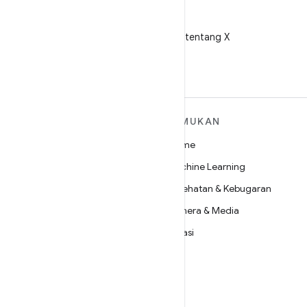
X
Ikuti @AndroidDev tentang X
SELENGKAPNYA
TEMUKAN
TENTANG ANDROID
Game
Android
Machine Learning
Android untuk Perusahaan
Kesehatan & Kebugaran
Keamanan
Kamera & Media
Source
Privasi
Berita
5G
Blog
Podcast