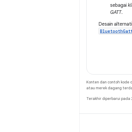
sebagai
k
GATT
.
Desain alternat
BluetoothGat
Konten dan contoh kode d
atau merek dagang terdaft
Terakhir diperbarui pad