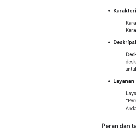
Karakteri
Karak
Kara
Deskrips
Desk
desk
untuk
Layanan
Laya
"Pem
Anda
Peran dan t