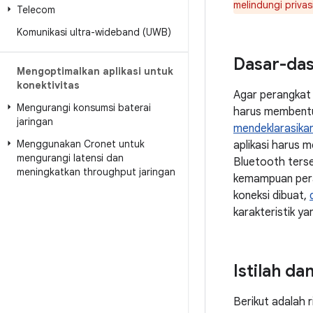
melindungi privas
Telecom
Komunikasi ultra-wideband (UWB)
Dasar-da
Mengoptimalkan aplikasi untuk
konektivitas
Agar perangkat
Mengurangi konsumsi baterai
harus membentu
jaringan
mendeklarasikan
Menggunakan Cronet untuk
aplikasi harus
mengurangi latensi dan
Bluetooth ters
meningkatkan throughput jaringan
kemampuan per
koneksi dibuat,
karakteristik ya
Istilah d
Berikut adalah 