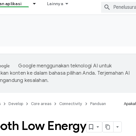
 aplikasi
Lainnya
Google menggunakan teknologi AI untuk
an konten ke dalam bahasa pilihan Anda. Terjemahan AI
ngandung kesalahan.
s
Develop
Core areas
Connectivity
Panduan
Apakah
ooth Low Energy