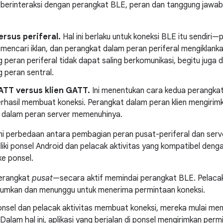
berinteraksi dengan perangkat BLE, peran dan tanggung jawab
ersus periferal.
Hal ini berlaku untuk koneksi BLE itu sendiri
mencari iklan, dan perangkat dalam peran periferal mengiklan
peran periferal tidak dapat saling berkomunikasi, begitu juga
 peran sentral.
ATT versus klien GATT.
Ini menentukan cara kedua perangkat
erhasil membuat koneksi. Perangkat dalam peran klien mengirim
 dalam peran server memenuhinya.
 perbedaan antara pembagian peran pusat-periferal dan serve
iki ponsel Android dan pelacak aktivitas yang kompatibel den
ke ponsel.
erangkat
pusat
—secara aktif memindai perangkat BLE. Pelaca
kan dan menunggu untuk menerima permintaan koneksi.
onsel dan pelacak aktivitas membuat koneksi, mereka mulai m
 Dalam hal ini, aplikasi yang berjalan di ponsel mengirimkan per