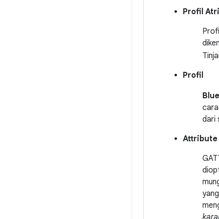
Profil At
Prof
dike
Tinj
Profil
Blue
cara
dari
Attribute
GATT
diop
mungk
yang
meng
kara