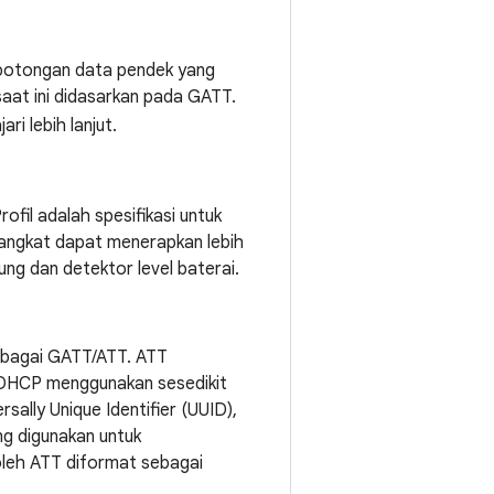
 potongan data pendek yang
 saat ini didasarkan pada GATT.
ri lebih lanjut.
ofil adalah spesifikasi untuk
rangkat dapat menerapkan lebih
tung dan detektor level baterai.
 sebagai GATT/ATT. ATT
i, DHCP menggunakan sesedikit
ersally Unique Identifier (UUID),
ng digunakan untuk
oleh ATT diformat sebagai