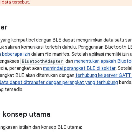
i data tersebut.
sar
 yang kompatibel dengan BLE dapat mengirimkan data satu sam
k saluran komunikasi terlebih dahulu. Penggunaan Bluetooth 
 beberapa izin
dalam file manifes. Setelah aplikasi memiliki iz
 mengakses
BluetoothAdapter
dan
menentukan apakah Bluetoo
edia, perangkat akan
memindai perangkat BLE di sekitar
. Setel
angkat BLE akan ditemukan dengan
terhubung ke server GATT
data dapat ditransfer dengan perangkat yang terhubung
berdas
ng tersedia.
an konsep utama
ringkasan istilah dan konsep BLE utama: