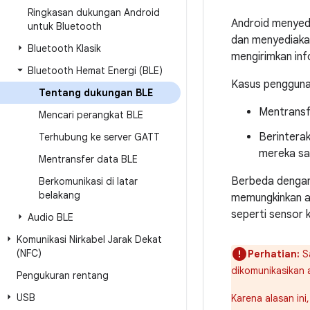
Ringkasan dukungan Android
Android menyed
untuk Bluetooth
dan menyediakan
Bluetooth Klasik
mengirimkan inf
Bluetooth Hemat Energi (BLE)
Kasus pengguna
Tentang dukungan BLE
Mentransf
Mencari perangkat BLE
Berintera
Terhubung ke server GATT
mereka saa
Mentransfer data BLE
Berbeda denga
Berkomunikasi di latar
belakang
memungkinkan ap
seperti sensor 
Audio BLE
Komunikasi Nirkabel Jarak Dekat
(NFC)
Perhatian:
Sa
dikomunikasikan 
Pengukuran rentang
USB
Karena alasan ini