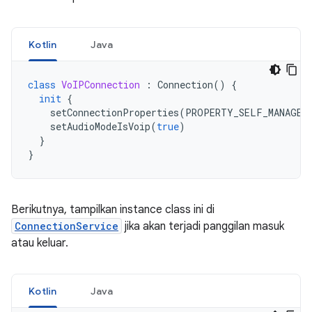
Kotlin
Java
class
VoIPConnection
:
Connection
()
{
init
{
setConnectionProperties
(
PROPERTY_SELF_MANAGED
setAudioModeIsVoip
(
true
)
}
}
Berikutnya, tampilkan instance class ini di
ConnectionService
jika akan terjadi panggilan masuk
atau keluar.
Kotlin
Java