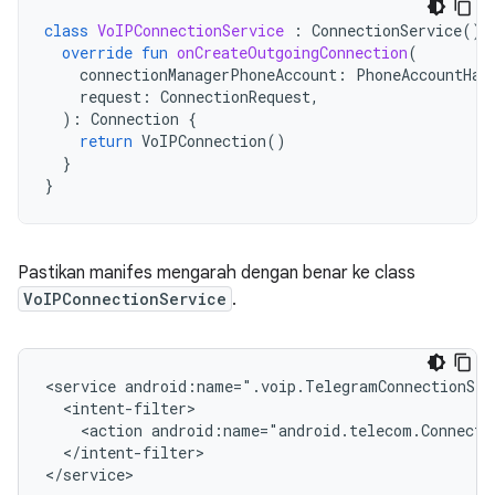
class
VoIPConnectionService
:
ConnectionService
()
override
fun
onCreateOutgoingConnection
(
connectionManagerPhoneAccount
:
PhoneAccountHan
request
:
ConnectionRequest
,
):
Connection
{
return
VoIPConnection
()
}
}
Pastikan manifes mengarah dengan benar ke class
VoIPConnectionService
.
<service android:name=".voip.TelegramConnectionSer
  <intent-filter>

    <action android:name="android.telecom.Connectio
  </intent-filter>
