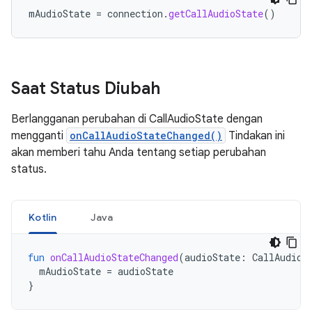
mAudioState
=
connection
.
getCallAudioState
()
Saat Status Diubah
Berlangganan perubahan di CallAudioState dengan
mengganti
onCallAudioStateChanged()
Tindakan ini
akan memberi tahu Anda tentang setiap perubahan
status.
Kotlin
Java
fun
onCallAudioStateChanged
(
audioState
:
CallAudioS
mAudioState
=
audioState
}