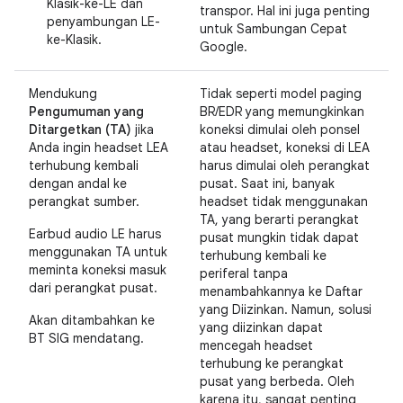
Klasik-ke-LE dan
transpor. Hal ini juga penting
penyambungan LE-
untuk Sambungan Cepat
ke-Klasik.
Google.
Mendukung
Tidak seperti model paging
Pengumuman yang
BR/EDR yang memungkinkan
Ditargetkan (TA)
jika
koneksi dimulai oleh ponsel
Anda ingin headset LEA
atau headset, koneksi di LEA
terhubung kembali
harus dimulai oleh perangkat
dengan andal ke
pusat. Saat ini, banyak
perangkat sumber.
headset tidak menggunakan
TA, yang berarti perangkat
Earbud audio LE harus
pusat mungkin tidak dapat
menggunakan TA untuk
terhubung kembali ke
meminta koneksi masuk
periferal tanpa
dari perangkat pusat.
menambahkannya ke Daftar
yang Diizinkan. Namun, solusi
Akan ditambahkan ke
yang diizinkan dapat
BT SIG mendatang.
mencegah headset
terhubung ke perangkat
pusat yang berbeda. Oleh
karena itu, sangat penting