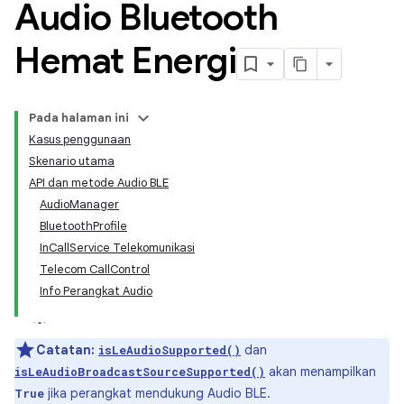
Audio Bluetooth
Hemat Energi
Pada halaman ini
Kasus penggunaan
Skenario utama
API dan metode Audio BLE
AudioManager
BluetoothProfile
InCallService Telekomunikasi
Telecom CallControl
Info Perangkat Audio
Catatan:
dan
isLeAudioSupported()
akan menampilkan
isLeAudioBroadcastSourceSupported()
jika perangkat mendukung Audio BLE.
True