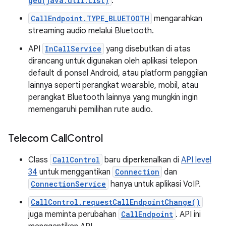
ged(java.util.List)
.
CallEndpoint.TYPE_BLUETOOTH
mengarahkan
streaming audio melalui Bluetooth.
API
InCallService
yang disebutkan di atas
dirancang untuk digunakan oleh aplikasi telepon
default di ponsel Android, atau platform panggilan
lainnya seperti perangkat wearable, mobil, atau
perangkat Bluetooth lainnya yang mungkin ingin
memengaruhi pemilihan rute audio.
Telecom Call
Control
Class
CallControl
baru diperkenalkan di
API level
34
untuk menggantikan
Connection
dan
ConnectionService
hanya untuk aplikasi VoIP.
CallControl.requestCallEndpointChange()
juga meminta perubahan
CallEndpoint
. API ini