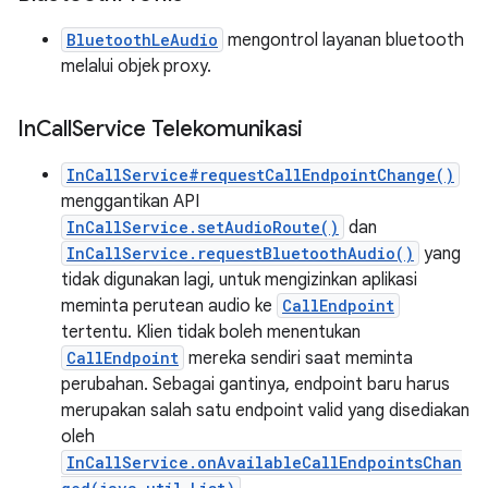
BluetoothLeAudio
mengontrol layanan bluetooth
melalui objek proxy.
In
Call
Service Telekomunikasi
InCallService#requestCallEndpointChange()
menggantikan API
InCallService.setAudioRoute()
dan
InCallService.requestBluetoothAudio()
yang
tidak digunakan lagi, untuk mengizinkan aplikasi
meminta perutean audio ke
CallEndpoint
tertentu. Klien tidak boleh menentukan
CallEndpoint
mereka sendiri saat meminta
perubahan. Sebagai gantinya, endpoint baru harus
merupakan salah satu endpoint valid yang disediakan
oleh
InCallService.onAvailableCallEndpointsChan