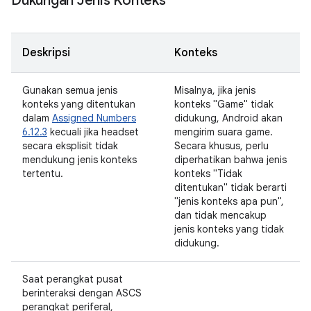
Dukungan Jenis Konteks
Deskripsi
Konteks
Gunakan semua jenis
Misalnya, jika jenis
konteks yang ditentukan
konteks "Game" tidak
dalam
Assigned Numbers
didukung, Android akan
6.12.3
kecuali jika headset
mengirim suara game.
secara eksplisit tidak
Secara khusus, perlu
mendukung jenis konteks
diperhatikan bahwa jenis
tertentu.
konteks "Tidak
ditentukan" tidak berarti
"jenis konteks apa pun",
dan tidak mencakup
jenis konteks yang tidak
didukung.
Saat perangkat pusat
berinteraksi dengan ASCS
perangkat periferal,