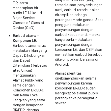
hanya satu earbud yang
EIR, serta
tersedia saat penyambungan
menetapkan bit
awal, earbud tersebut akan
audio LE 14 ke 1 di
ditampilkan sebagai
Major Service
perangkat mode ganda. Saat
Classes of Class of
pengguna melakukan
Device (CoD).
penyambungan dengan
earbud kedua nanti, mereka
Earbud utama -
hanya perlu melakukan
Komponen LE
:
penyambungan dengan
Earbud utama harus
komponen LE, dan CSIP akan
melakukan iklan yang
memastikan earbud tersebut
Dapat Dihubungkan
dikelompokkan bersama di
dan Dapat
Android.
Ditemukan (Terbatas
atau Umum)
Alamat identitas
menggunakan
direkomendasikan selama
Alamat Publik yang
penyambungan karena
sama dengan
komponen BR/EDR sudah
Komponen BR/EDR,
mengekspos alamat publik
dan Nama Lokal
perangkat ke perangkat di
Lengkap yang sama
sekitar.
dengan komponen
BR/EDR, dengan