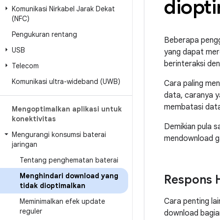
diopt
Komunikasi Nirkabel Jarak Dekat
(NFC)
Pengukuran rentang
Beberapa penggu
USB
yang dapat mer
berinteraksi de
Telecom
Komunikasi ultra-wideband (UWB)
Cara paling me
data, caranya y
membatasi data 
Mengoptimalkan aplikasi untuk
konektivitas
Demikian pula s
Mengurangi konsumsi baterai
mendownload gam
jaringan
Tentang penghematan baterai
Menghindari download yang
Respons 
tidak dioptimalkan
Cara penting la
Meminimalkan efek update
reguler
download bagia