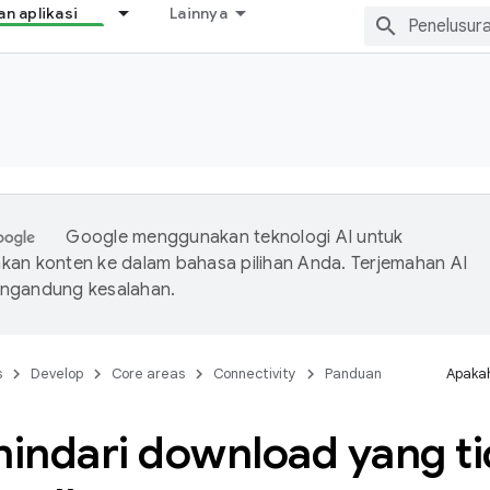
 aplikasi
Lainnya
Google menggunakan teknologi AI untuk
an konten ke dalam bahasa pilihan Anda. Terjemahan AI
ngandung kesalahan.
s
Develop
Core areas
Connectivity
Panduan
Apakah
indari download yang t