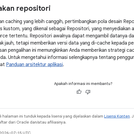
kan repositori
n caching yang lebih canggih, pertimbangkan pola desain Reposi
 kustom, yang dikenal sebagai Repositori, yang menyediakan 
rce tertentu. Repositori awalnya dapat mengambil datanya dar
ak jauh, tetapi memberikan versi data yang di-cache kepada p
isan pengalihan ini memungkinkan Anda memberikan strategi ca
Anda. Untuk mengetahui informasi selengkapnya tentang penggu
hat
Panduan arsitektur aplikasi
.
Apakah informasi ini membantu?
i halaman ini tunduk kepada lisensi yang dijelaskan dalam
Lisensi Konten
. 
ar dari Oracle dan/atau afiliasinya.
a 2026-07-15 UTC.