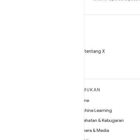
X
Ikuti @AndroidDev tentang X
SELENGKAPNYA
TEMUKAN
TENTANG ANDROID
Game
Android
Machine Learning
Android untuk Perusahaan
Kesehatan & Kebugaran
Keamanan
Kamera & Media
Source