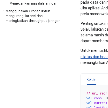
pada data dan re
Memecahkan masalah jaringan
Jika aplikasi A
Menggunakan Cronet untuk
perlu mendownlo
mengurangi latensi dan
meningkatkan throughput jaringan
Penting untuk m
Selalu lakukan 
selama masih da
dapat membersi
Untuk memastik
status dan hea
memungkinkan A
Kotlin
// url repr
val
conn
:
H
val
current
val
lastMod