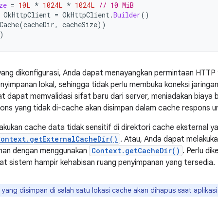
ze
=
10L
*
1024L
*
1024L
// 10 MiB
OkHttpClient
=
OkHttpClient
.
Builder
()
Cache
(
cacheDir
,
cacheSize
))
)
ang dikonfigurasi, Anda dapat menayangkan permintaan HTTP
enyimpanan lokal, sehingga tidak perlu membuka koneksi jaring
t dapat memvalidasi sifat baru dari server, meniadakan biaya 
ons yang tidak di-cache akan disimpan dalam cache respons u
kukan cache data tidak sensitif di direktori cache eksternal ya
Context.getExternalCacheDir()
. Atau, Anda dapat melakuka
aman dengan menggunakan
Context.getCacheDir()
. Perlu di
at sistem hampir kehabisan ruang penyimpanan yang tersedia.
e yang disimpan di salah satu lokasi cache akan dihapus saat aplikasi 