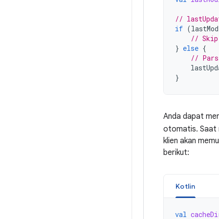
// lastUpda
if
(
lastMod
// Skip
}
else
{
// Pars
lastUpd
}
Anda dapat meng
otomatis. Saa
klien akan memu
berikut:
Kotlin
val
cacheDi