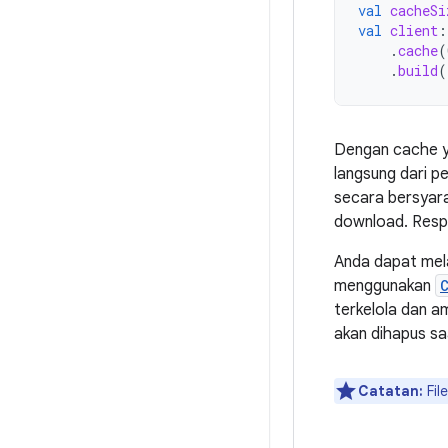
val
cacheSi
val
client
:
.
cache
(
.
build
(
Dengan cache y
langsung dari p
secara bersyara
download. Resp
Anda dapat mela
menggunakan
terkelola dan 
akan dihapus sa
Catatan:
Fil