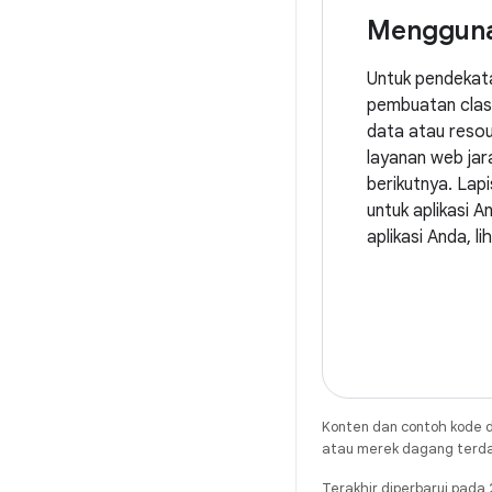
Mengguna
Untuk pendekata
pembuatan class
data atau resou
layanan web jar
berikutnya. Lap
untuk aplikasi 
aplikasi Anda, li
Konten dan contoh kode d
atau merek dagang terdaft
Terakhir diperbarui pad