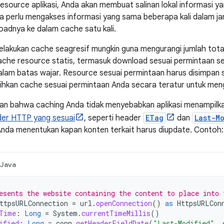
source aplikasi, Anda akan membuat salinan lokal informasi yang
nda perlu mengakses informasi yang sama beberapa kali dalam j
adnya ke dalam cache satu kali.
elakukan cache seagresif mungkin guna mengurangi jumlah tot
cache resource statis, termasuk download sesuai permintaan s
lam batas wajar. Resource sesuai permintaan harus disimpan 
hkan cache sesuai permintaan Anda secara teratur untuk meng
an bahwa caching Anda tidak menyebabkan aplikasi menampilka
der HTTP yang sesuai
, seperti header
ETag
dan
Last-M
nda menentukan kapan konten terkait harus diupdate. Contoh:
Java
esents the website containing the content to place into 
ttpsURLConnection
=
url
.
openConnection
()
as
HttpsURLCon
Time
:
Long
=
System
.
currentTimeMillis
()
ified
:
Long
=
conn
.
getHeaderFieldDate
(
"Last-Modified"
,