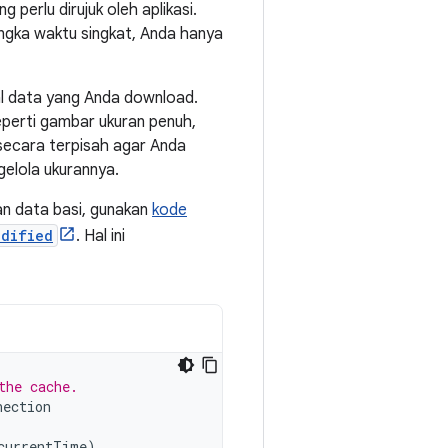
 perlu dirujuk oleh aplikasi.
angka waktu singkat, Anda hanya
al data yang Anda download.
eperti gambar ukuran penuh,
secara terpisah agar Anda
elola ukurannya.
n data basi, gunakan
kode
odified
. Hal ini
the cache.
nection
currentTime
)