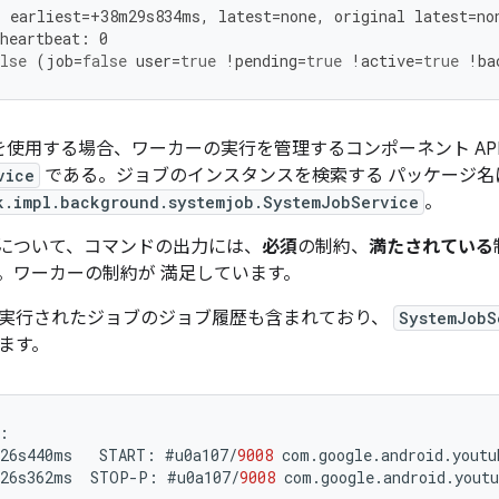
:
earliest
=
+
38
m29s834ms
,
latest
=
none
,
original
latest
=
no
heartbeat
:
0
lse
(
job
=
false
user
=
true
!
pending
=
true
!
active
=
true
!
ba
ger を使用する場合、ワーカーの実行を管理するコンポーネント API 
vice
である。ジョブのインスタンスを検索する パッケージ名
k.impl.background.systemjob.SystemJobService
。
について、コマンドの出力には、
必須
の制約、
満たされている
。ワーカーの制約が 満足しています。
実行されたジョブのジョブ履歴も含まれており、
SystemJobS
ます。
:
26s440ms
START
:
#
u0a107
/
9008
com
.
google
.
android
.
youtu
26s362ms
STOP
-
P
:
#
u0a107
/
9008
com
.
google
.
android
.
youtu