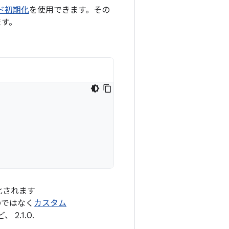
ド初期化
を使用できます。その
ます。
期化されます
のではなく
カスタム
2.1.0.