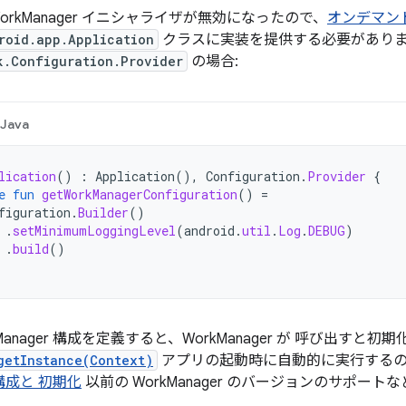
orkManager イニシャライザが無効になったので、
オンデマン
roid.app.Application
クラスに実装を提供する必要があり
k.Configuration.Provider
の場合:
Java
lication
()
:
Application
(),
Configuration
.
Provider
{
e
fun
getWorkManagerConfiguration
()
=
figuration
.
Builder
()
.
setMinimumLoggingLevel
(
android
.
util
.
Log
.
DEBUG
)
.
build
()
Manager 構成を定義すると、WorkManager が 呼び出すと初
getInstance(Context)
アプリの起動時に自動的に実行する
r 構成と 初期化
以前の WorkManager のバージョンのサポートなど、 