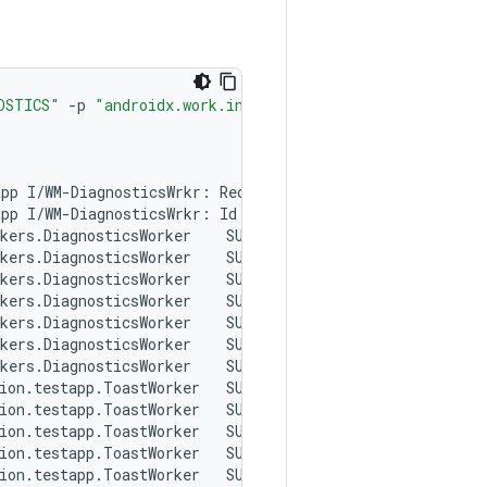
OSTICS"
-
p
"androidx.work.integration.testapp"
app
I
/
WM
-
DiagnosticsWrkr
:
Recently
completed
work
:
app
I
/
WM
-
DiagnosticsWrkr
:
Id
Class
Name
State
Unique
kers
.
DiagnosticsWorker
SUCCEEDED
null
androidx
.
wo
kers
.
DiagnosticsWorker
SUCCEEDED
null
androidx
.
wo
kers
.
DiagnosticsWorker
SUCCEEDED
null
androidx
.
wo
kers
.
DiagnosticsWorker
SUCCEEDED
null
androidx
.
wo
kers
.
DiagnosticsWorker
SUCCEEDED
null
androidx
.
wo
kers
.
DiagnosticsWorker
SUCCEEDED
null
androidx
.
wo
kers
.
DiagnosticsWorker
SUCCEEDED
null
androidx
.
wo
ion
.
testapp
.
ToastWorker
SUCCEEDED
null
androidx
.
wo
ion
.
testapp
.
ToastWorker
SUCCEEDED
null
androidx
.
wo
ion
.
testapp
.
ToastWorker
SUCCEEDED
null
androidx
.
wo
ion
.
testapp
.
ToastWorker
SUCCEEDED
null
androidx
.
wo
ion
.
testapp
.
ToastWorker
SUCCEEDED
null
androidx
.
wo