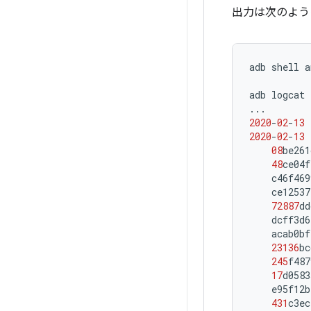
出力は次のよう
adb
shell
a
adb
logcat
...
2020
-
02
-
13
2020
-
02
-
13
08
be261
48
ce04f
c46f469
ce12537
72887
dd
dcff3d6
acab0bf
23136
bc
245
f487
17
d0583
e95f12b
431
c3ec