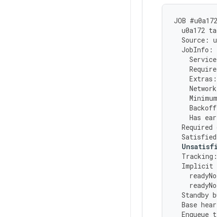
JOB
#
u0a17
u0a172
ta
Source
:
u
JobInfo
:
Service
Require
Extras
:
Network
Minimu
Backoff
Has
ear
Required
Satisfied
Unsatisf
Tracking
Implicit
readyNo
readyNo
Standby
b
Base
hear
Enqueue
t