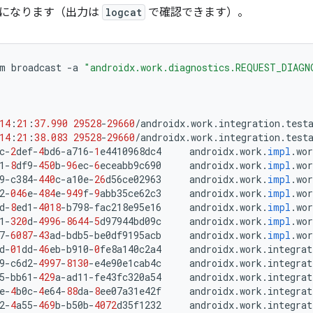
になります（出力は
logcat
で確認できます）。
m
broadcast
-
a
"androidx.work.diagnostics.REQUEST_DIAGN
14
:
21
:
37.990
29528
-
29660
/
androidx
.
work
.
integration
.
test
14
:
21
:
38.083
29528
-
29660
/
androidx
.
work
.
integration
.
test
c
-
2
def
-
4
bd6
-
a716
-
1
e4410968dc4
androidx
.
work
.
impl
.
wor
1
-
8
df9
-
450
b
-
96
ec
-
6
eceabb9c690
androidx
.
work
.
impl
.
wor
9
-
c384
-
440
c
-
a10e
-
26
d56ce02963
androidx
.
work
.
impl
.
wor
2
-
046
e
-
484
e
-
949
f
-
9
abb35ce62c3
androidx
.
work
.
impl
.
wor
d
-
8
ed1
-
4018
-
b798
-
fac218e95e16
androidx
.
work
.
impl
.
wor
1
-
320
d
-
4996
-
8644
-
5
d97944bd09c
androidx
.
work
.
impl
.
wor
7
-
6087
-
43
ad
-
bdb5
-
be0df9195acb
androidx
.
work
.
impl
.
wor
d
-
01
dd
-
46
eb
-
b910
-
0
fe8a140c2a4
androidx
.
work
.
integrat
9
-
c6d2
-
4997
-
8130
-
e4e90e1cab4c
androidx
.
work
.
integrat
5
-
bb61
-
429
a
-
ad11
-
fe43fc320a54
androidx
.
work
.
integrat
e
-
4
b0c
-
4
e64
-
88
da
-
8
ee07a31e42f
androidx
.
work
.
integrat
2
-
4
a55
-
469
b
-
b50b
-
4072
d35f1232
androidx
.
work
.
integrat