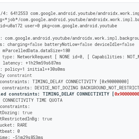
2
/
4
:
6412553
com
.
google
.
android
.
youtube
/
androidx
.
work
.
im
g
=
*
job
*/
com
.
google
.
android
.
youtube
/
androidx
.
work
.
impl
.
b
id
=
u0a172
user
=
0
pkg
=
com
.
google
.
android
.
youtube
:
com
.
google
.
android
.
youtube
/
androidx
.
work
.
impl
.
backgro
s
:
charging
=
false
batteryNotLow
=
false
deviceIdle
=
false
mParcelledData
.
dataSize
=
180
type
:
NetworkRequest
[
NONE
id
=
0
,
[
Capabilities
:
NOT_
m
latency
:
+
1
h29m59s687ms
:
policy
=
1
initial
=
+
30
s0ms
ly
constraint
constraints
:
TIMING_DELAY
CONNECTIVITY
[
0x90000000
]
constraints
:
DEVICE_NOT_DOZING
BACKGROUND_NOT_RESTRIC
ied
constraints
:
TIMING_DELAY
CONNECTIVITY
[
0x9000000
:
CONNECTIVITY
TIME
QUOTA
constraints
:
tDozing
:
true
tRestrictedInBg
:
true
ucket
:
RARE
tbeat
:
0
ime
:
-
51
m29s853ms