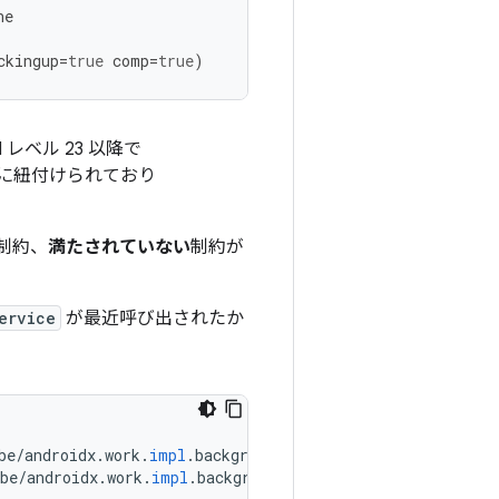
ne
ckingup
=
true
comp
=
true
)
レベル 23 以降で
に紐付けられており
制約、
満たされていない
制約が
ervice
が最近呼び出されたか
be
/
androidx
.
work
.
impl
.
background
.
systemjob
.
SystemJobSer
be
/
androidx
.
work
.
impl
.
background
.
systemjob
.
SystemJobSer