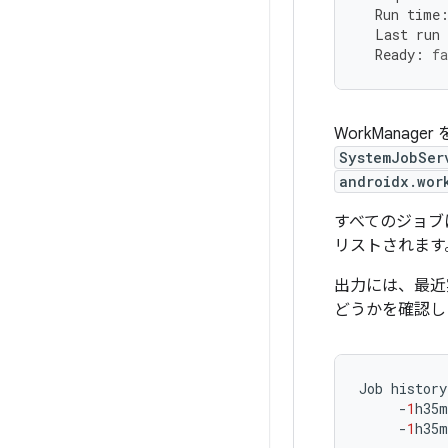
Run
time
Last
run
Ready
:
fa
WorkMana
SystemJobSer
androidx.wor
すべてのジョブ
リストされます
出力には、最近
どうかを確認し
Job
history
-
1
h35m
-
1
h35m