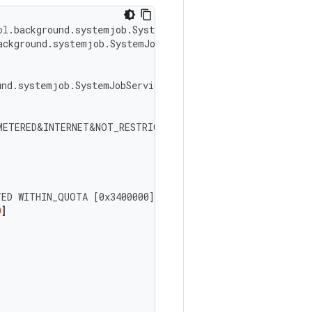
pl
.
background
.
systemjob
.
SystemJobService
ackground
.
systemjob
.
SystemJobService
und
.
systemjob
.
SystemJobService
METERED&INTERNET&NOT_RESTRICTED&TRUSTED&VALIDATED
Uid
:
TED
WITHIN_QUOTA
[
0x3400000
]
0
]