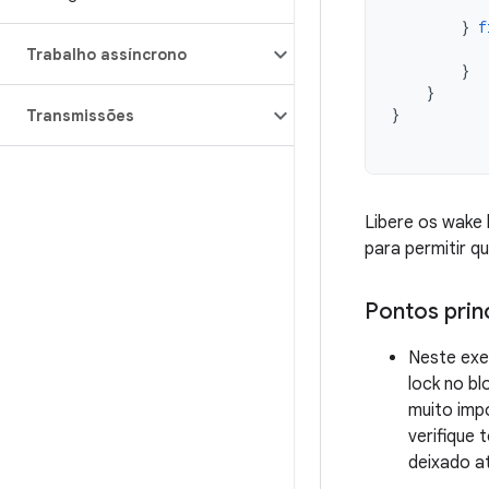
}
f
Trabalho assíncrono
}
}
}
Transmissões
Libere os wake 
para permitir q
Pontos prin
Neste ex
lock no b
muito impo
verifique 
deixado a