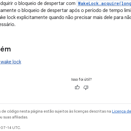
adquirir o bloqueio de despertar com
WakeLock.acquire(lon
amente o bloqueio de despertar após o período de tempo limi
wake lock explicitamente quando não precisar mais dele para n
essário.
bém
 wake lock
Isso foi útil?
de código nesta página estão sujeitos às licenças descritas na
Licença d
u suas afiliadas.
-07-14 UTC.