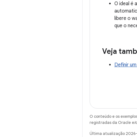
O ideal é 
automatic
libere o 
que o nec
Veja tam
Definir um
O conteúdo e os exemplos 
registradas da Oracle e/o
Última atualização 2026