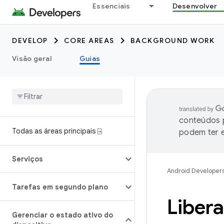
Essenciais
Desenvolver
DEVELOP
CORE AREAS
BACKGROUND WORK
Visão geral
Guias
conteúdos p
Todas as áreas principais ⍈
podem ter e
Serviços
Android Developer
Tarefas em segundo plano
Liber
Gerenciar o estado ativo do