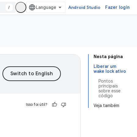
/
Android Studio
Fazer login
Nesta página
Liberar um
wake lock ativo
Pontos
principais
sobre esse
código
Isso foi útil?
Veja também