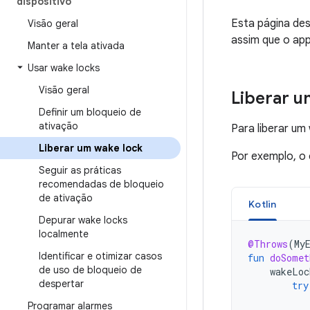
dispositivo
Esta página des
Visão geral
assim que o app
Manter a tela ativada
Usar wake locks
Visão geral
Liberar u
Definir um bloqueio de
ativação
Para liberar u
Liberar um wake lock
Por exemplo, o 
Seguir as práticas
recomendadas de bloqueio
de ativação
Kotlin
Depurar wake locks
localmente
@Throws
(
My
Identificar e otimizar casos
fun
doSomet
de uso de bloqueio de
wakeLoc
despertar
try
Programar alarmes