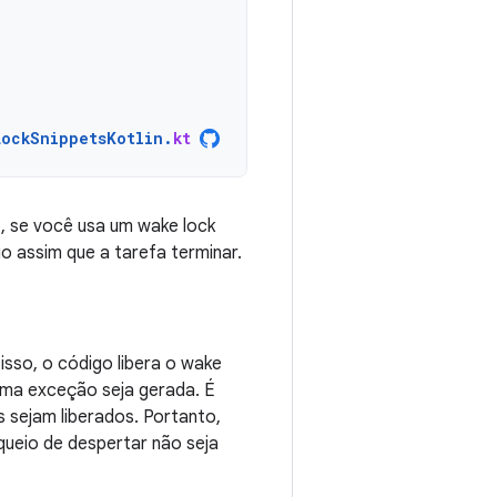
LockSnippetsKotlin
.
kt
, se você usa um wake lock
io assim que a tarefa terminar.
sso, o código libera o wake
uma exceção seja gerada. É
s sejam liberados. Portanto,
queio de despertar não seja