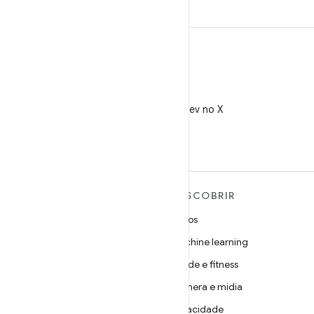
X
Siga @AndroidDev no X
MAIS SOBRE O ANDROID
DESCOBRIR
Android
Jogos
Android para empresas
Machine learning
Segurança
Saúde e fitness
Source
Câmera e mídia
Notícias
Privacidade