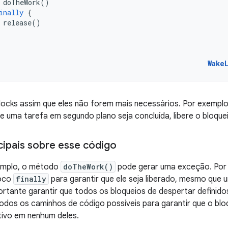
doTheWork
()
inally
{
release
()
Wake
locks assim que eles não forem mais necessários. Por exemplo
ue uma tarefa em segundo plano seja concluída, libere o bloque
cipais sobre esse código
emplo, o método
doTheWork()
pode gerar uma exceção. Por i
loco
finally
para garantir que ele seja liberado, mesmo que 
rtante garantir que todos os bloqueios de despertar definido
todos os caminhos de código possíveis para garantir que o blo
tivo em nenhum deles.