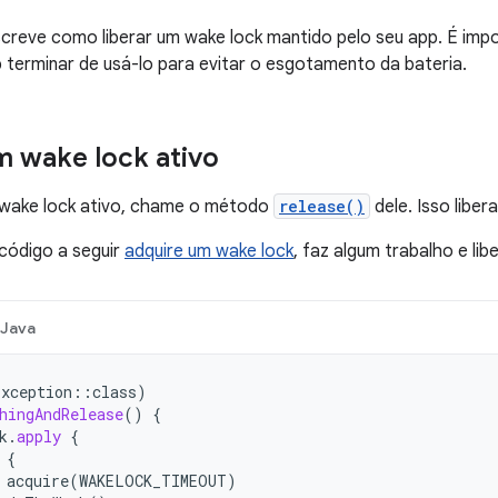
creve como liberar um wake lock mantido pelo seu app. É impo
 terminar de usá-lo para evitar o esgotamento da bateria.
m wake lock ativo
m wake lock ativo, chame o método
release()
dele. Isso liber
código a seguir
adquire um wake lock
, faz algum trabalho e lib
Java
Exception
::
class
)
hingAndRelease
()
{
k
.
apply
{
{
acquire
(
WAKELOCK_TIMEOUT
)