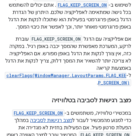
לשימוש ב-
FLAG_KEEP_SCREEN_ON
. אתם יכולים להשתמש
בכל גישה שמתאימה לאפליקציה שלכם. היתרון של הגדרת
הדגל באופן פרוגרמטי בפעילות הוא שתוכלו לנקות את הדגל
באופן פרוגרמטי מאוחר יותר, וכך לאפשר את כיבוי המסך.
אם אפליקציה עם הדגל
FLAG_KEEP_SCREEN_ON
עוברת
לרקע, המערכת מאפשרת שהמסך יכבה באופן רגיל. במקרה
כזה, אין צורך לנקות את הדגל באופן מפורש. אם האפליקציה
לא צריכה יותר להשאיר את המסך דלוק, צריך לנקות את הדגל
באמצעות קריאה
ל-
clearFlags(WindowManager.LayoutParams.FLAG_KEE
.
P_SCREEN_ON)
מצב רגישות לסביבה בטלוויזיה
במכשירי טלוויזיה, משתמשים ב-
FLAG_KEEP_SCREEN_ON
כדי למנוע מהמכשיר לעבור ל
מצב רגישות לסביבה
במהלך
הפעלת סרטון פעיל. אם הפעילות בחזית לא מגדירה את
FLAG_KEEP_SCREEN_ON
, המכשיר עובר למצב האווירה באופן