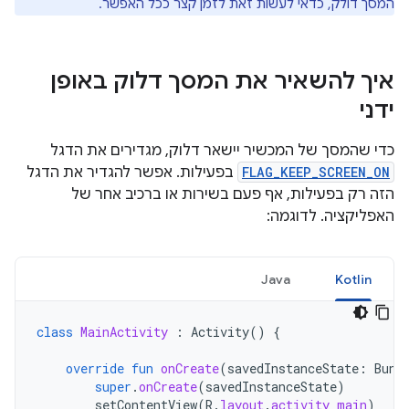
המסך דולק, כדאי לעשות זאת לזמן קצר ככל האפשר.
איך להשאיר את המסך דלוק באופן
ידני
כדי שהמסך של המכשיר יישאר דלוק, מגדירים את הדגל
FLAG_KEEP_SCREEN_ON
בפעילות. אפשר להגדיר את הדגל
הזה רק בפעילות, אף פעם בשירות או ברכיב אחר של
האפליקציה. לדוגמה:
Java
Kotlin
class
MainActivity
:
Activity
()
{
override
fun
onCreate
(
savedInstanceState
:
Bund
super
.
onCreate
(
savedInstanceState
)
setContentView
(
R
.
layout
.
activity_main
)