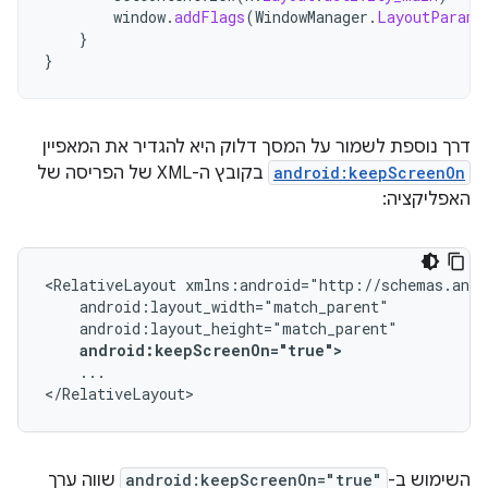
window
.
addFlags
(
WindowManager
.
LayoutParams
}
}
דרך נוספת לשמור על המסך דלוק היא להגדיר את המאפיין
android:keepScreenOn
בקובץ ה-XML של הפריסה של
האפליקציה:
<RelativeLayout
android:keepScreenOn="true">
...

</RelativeLayout>
השימוש ב-
android:keepScreenOn="true"
שווה ערך