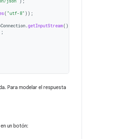
on/json"
);
es
(
"utf-8"
));
pConnection
.
getInputStream
());
);
da. Para modelar el respuesta
 en un botón: