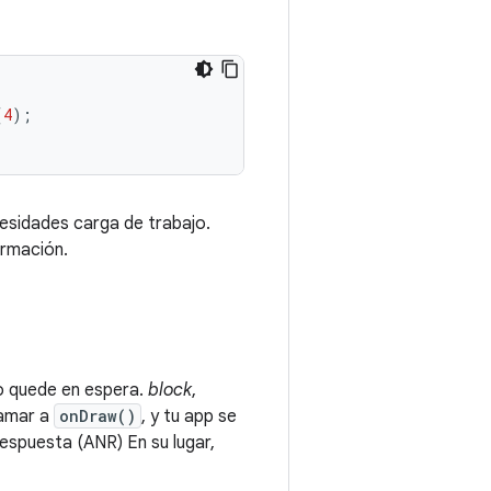
(
4
);
esidades carga de trabajo.
rmación.
so quede en espera.
block
,
lamar a
onDraw()
, y tu app se
respuesta (ANR) En su lugar,