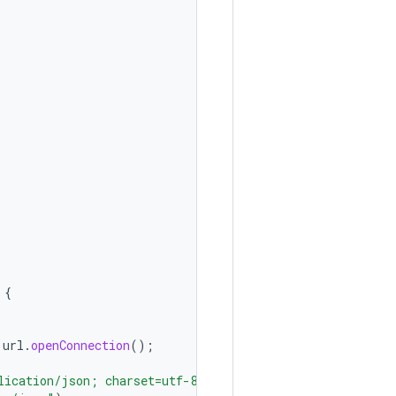
{
url
.
openConnection
();
lication/json; charset=utf-8"
);