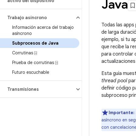
Java
activo del dispositivo
Trabajo asíncrono
Todas las apps 
Información acerca del trabajo
de larga duraci
asíncrono
ejemplo, si tu a
Subprocesos de Java
que recibe la r
Corrutinas ⍈
para controlar 
actualizaciones 
Prueba de corrutinas ⍈
Futuro escuchable
Esta guía muest
thread pool
par
definir código 
Transmisiones
subproceso prin
Importante:
asíncrono en seg
con cancelacione