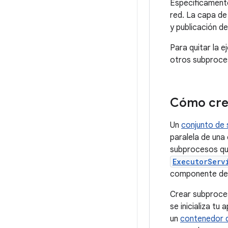
Específicament
red. La capa de
y publicación d
Para quitar la e
otros subproce
Cómo cre
Un
conjunto de
paralela de una
subprocesos que
ExecutorServ
componente de l
Crear subproces
se inicializa tu
un
contenedor d