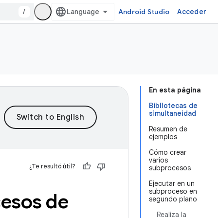
/
Android Studio
Acceder
En esta página
Bibliotecas de
simultaneidad
Resumen de
ejemplos
Cómo crear
varios
¿Te resultó útil?
subprocesos
Ejecutar en un
subproceso en
cesos de
segundo plano
Realiza la