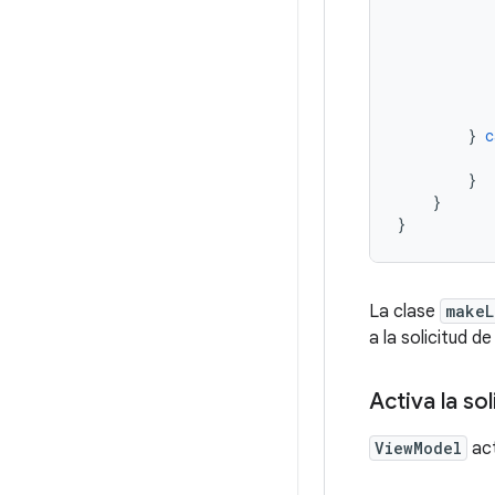
}
c
}
}
}
La clase
makeL
a la solicitud 
Activa la sol
ViewModel
act