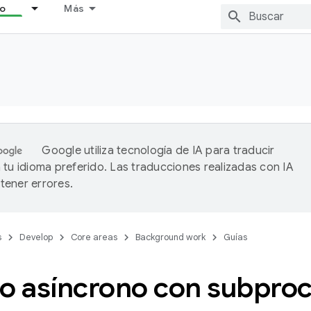
lo
Más
Google utiliza tecnología de IA para traducir
 tu idioma preferido. Las traducciones realizadas con IA
ener errores.
s
Develop
Core areas
Background work
Guías
jo asíncrono con subpro