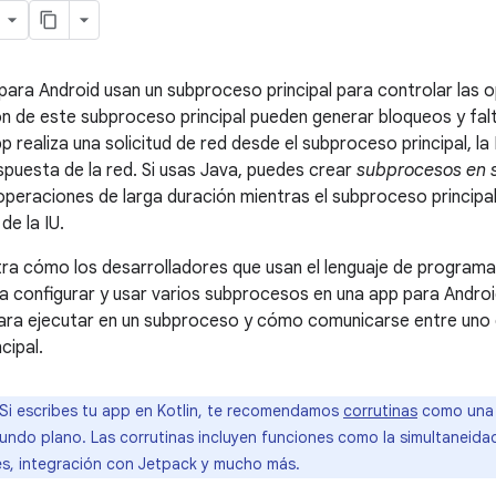
para Android usan un subproceso principal para controlar las 
ón de este subproceso principal pueden generar bloqueos y fal
pp realiza una solicitud de red desde el subproceso principal, la
espuesta de la red. Si usas Java, puedes crear
subprocesos en 
operaciones de larga duración mientras el subproceso principa
de la IU.
ra cómo los desarrolladores que usan el lenguaje de programa
a configurar y usar varios subprocesos en una app para Andro
para ejecutar en un subproceso y cómo comunicarse entre uno
cipal.
Si escribes tu app en Kotlin, te recomendamos
corrutinas
como una s
undo plano. Las corrutinas incluyen funciones como la simultaneidad
s, integración con Jetpack y mucho más.