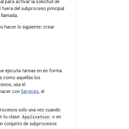
l para activar la solicitud de
 fuera del subproceso principal
 llamada.
s hacer lo siguiente: crear
ue ejecuta tareas en en forma
s como aquellas los
esos, usa el
 hacer con
Services
, el
procesos solo una vez cuando
en tu clase
Application
o en
a un conjunto de subprocesos