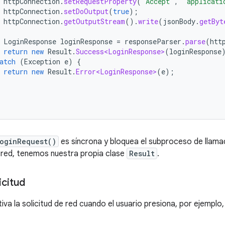
httpConnection
.
setRequestProperty
(
"Accept"
,
"applicati
httpConnection
.
setDoOutput
(
true
);
httpConnection
.
getOutputStream
().
write
(
jsonBody
.
getByt
LoginResponse
loginResponse
=
responseParser
.
parse
(
htt
return
new
Result
.
Success<LoginResponse>
(
loginResponse
atch
(
Exception
e
)
{
return
new
Result
.
Error<LoginResponse>
(
e
);
oginRequest()
es síncrona y bloquea el subproceso de llama
de red, tenemos nuestra propia clase
Result
.
icitud
iva la solicitud de red cuando el usuario presiona, por ejemplo,