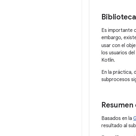
Bibliotec
Es importante 
embargo, existe
usar con el obj
los usuarios de
Kotlin.
En la práctica, 
subprocesos sig
Resumen 
Basados en la
G
resultado al su