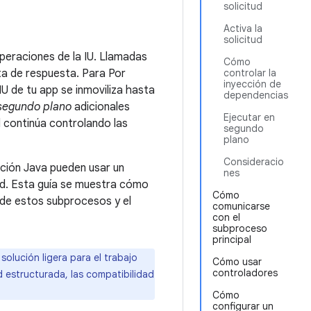
solicitud
Activa la
solicitud
operaciones de la IU. Llamadas
Cómo
ta de respuesta. Para Por
controlar la
inyección de
 IU de tu app se inmoviliza hasta
dependencias
segundo plano
adicionales
Ejecutar en
l continúa controlando las
segundo
plano
Consideracio
ción Java pueden usar un
nes
id. Esta guía se muestra cómo
Cómo
 de estos subprocesos y el
comunicarse
con el
subproceso
principal
olución ligera para el trabajo
Cómo usar
controladores
 estructurada, las compatibilidad
Cómo
configurar un