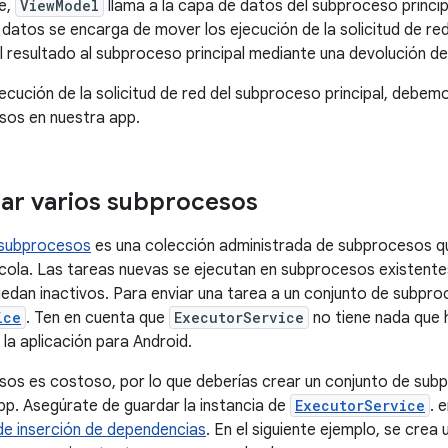
e,
ViewModel
llama a la capa de datos del subproceso principa
 datos se encarga de mover los ejecución de la solicitud de red
el resultado al subproceso principal mediante una devolución de
jecución de la solicitud de red del subproceso principal, debemo
sos en nuestra app.
ar varios subprocesos
 subprocesos
es una colección administrada de subprocesos q
 cola. Las tareas nuevas se ejecutan en subprocesos existente
dan inactivos. Para enviar una tarea a un conjunto de subproc
ice
. Ten en cuenta que
ExecutorService
no tiene nada que
a aplicación para Android.
os es costoso, por lo que deberías crear un conjunto de sub
 app. Asegúrate de guardar la instancia de
ExecutorService
. 
e inserción de dependencias
. En el siguiente ejemplo, se cre