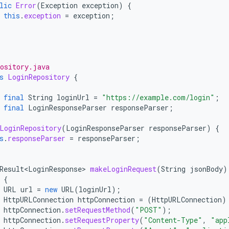
lic
Error
(
Exception
exception
)
{
this
.
exception
=
exception
;
ository.java
s
LoginRepository
{
final
String
loginUrl
=
"https://example.com/login"
;
final
LoginResponseParser
responseParser
;
LoginRepository
(
LoginResponseParser
responseParser
)
{
s
.
responseParser
=
responseParser
;
Result<LoginResponse>
makeLoginRequest
(
String
jsonBody
)
{
URL
url
=
new
URL
(
loginUrl
);
HttpURLConnection
httpConnection
=
(
HttpURLConnection
)
httpConnection
.
setRequestMethod
(
"POST"
);
httpConnection
.
setRequestProperty
(
"Content-Type"
,
"app