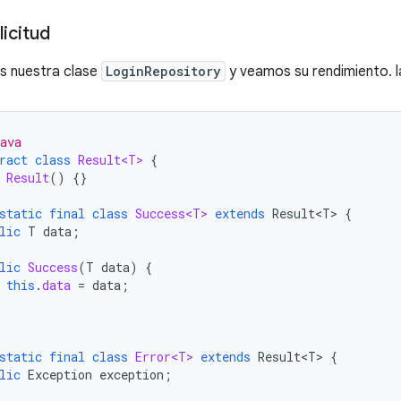
licitud
s nuestra clase
LoginRepository
y veamos su rendimiento. la
ava
ract
class
Result<T>
{
Result
()
{}
static
final
class
Success<T>
extends
Result<T>
{
lic
T
data
;
lic
Success
(
T
data
)
{
this
.
data
=
data
;
static
final
class
Error<T>
extends
Result<T>
{
lic
Exception
exception
;