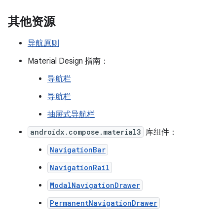
其他资源
导航原则
Material Design 指南：
导航栏
导航栏
抽屉式导航栏
androidx.compose.material3
库组件：
NavigationBar
NavigationRail
ModalNavigationDrawer
PermanentNavigationDrawer