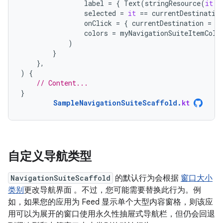
label
=
{
Text
(
stringResource
(
it
.
l
selected
=
it
==
currentDestinatio
onClick
=
{
currentDestination
=
i
colors
=
myNavigationSuiteItemColo
)
}
},
)
{
// Content...
}
SampleNavigationSuiteScaffold
.
kt
自定义导航类型
NavigationSuiteScaffold
的默认行为会根据
窗口大小
类别
更改导航界面 。不过，您可能需要替换此行为。例
如，如果您的应用为 Feed 显示单个大型内容窗格，则该应
用可以为展开的窗口使用永久性抽屉式导航栏，但仍会回退