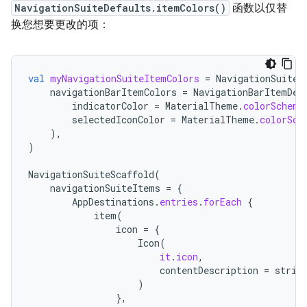
NavigationSuiteDefaults.itemColors()
函数以仅替
换您想要更改的项：
val
myNavigationSuiteItemColors
=
NavigationSuiteD
navigationBarItemColors
=
NavigationBarItemDef
indicatorColor
=
MaterialTheme
.
colorScheme
selectedIconColor
=
MaterialTheme
.
colorSch
),
)
NavigationSuiteScaffold
(
navigationSuiteItems
=
{
AppDestinations
.
entries
.
forEach
{
item
(
icon
=
{
Icon
(
it
.
icon
,
contentDescription
=
strin
)
},