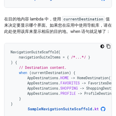
在目的地内容 lambda 中，使用
currentDestination
值
来决定要显示哪个界面。如果您在应用中使用导航库，请在
此处使用该库来显示相应的目的地。when 语句就足够了：
NavigationSuiteScaffold
(
navigationSuiteItems
=
{
/*...*/
}
)
{
// Destination content.
when
(
currentDestination
)
{
AppDestinations
.
HOME
-
>
HomeDestination
()
AppDestinations
.
FAVORITES
-
>
FavoritesDest
AppDestinations
.
SHOPPING
-
>
ShoppingDestin
AppDestinations
.
PROFILE
-
>
ProfileDestinat
}
}
SampleNavigationSuiteScaffold
.
kt