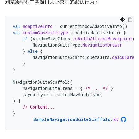
到紧凑型和中等窗口大小类别的默认行为：
val
adaptiveInfo
=
currentWindowAdaptiveInfo
()
val
customNavSuiteType
=
with
(
adaptiveInfo
)
{
if
(
windowSizeClass
.
isWidthAtLeastBreakpoint
(
W
NavigationSuiteType
.
NavigationDrawer
}
else
{
NavigationSuiteScaffoldDefaults
.
calculateF
}
}
NavigationSuiteScaffold
(
navigationSuiteItems
=
{
/* ... */
},
layoutType
=
customNavSuiteType
,
)
{
// Content...
}
SampleNavigationSuiteScaffold
.
kt