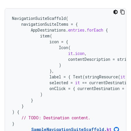
NavigationSuiteScaffold
(
navigationSuiteItems
=
{
AppDestinations
.
entries
.
forEach
{
item
(
icon
=
{
Icon
(
it
.
icon
,
contentDescription
=
strin
)
},
label
=
{
Text
(
stringResource
(
it
.
l
selected
=
it
==
currentDestinatio
onClick
=
{
currentDestination
=
i
)
}
}
)
{
// TODO: Destination content.
}
SampleNavigationSuiteScaffold
.
kt