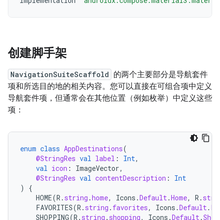
implementation
'androidx.compose.material3:materia
创建脚手架
NavigationSuiteScaffold
的两个主要部分是导航套件
项和所选目的地的相关内容。您可以直接在可组合项中定义
导航套件项，但通常会在其他位置（例如枚举）中定义这些
项：
enum
class
AppDestinations
(
@StringRes
val
label
:
Int
,
val
icon
:
ImageVector
,
@StringRes
val
contentDescription
:
Int
)
{
HOME
(
R
.
string
.
home
,
Icons
.
Default
.
Home
,
R
.
stri
FAVORITES
(
R
.
string
.
favorites
,
Icons
.
Default
.
Fa
SHOPPING
(
R
.
string
.
shopping
,
Icons
.
Default
.
Shop