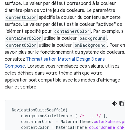
surface. La valeur par défaut correspond à la couleur
d'arrière-plan de votre jeu de couleurs. Le paramètre
contentColor
spécifie la couleur du contenu
sur
cette
surface. La valeur par défaut est la couleur "activée" de
l'élément spécifié pour
containerColor
. Par exemple, si
containerColor
utilise la couleur
background
,
contentColor
utilise la couleur
onBackground
. Pour en
savoir plus sur le fonctionnement du système de couleurs,
consultez
Thématisation Material Design 3 dans
Compose
. Lorsque vous remplacez ces valeurs, utilisez
celles définies dans votre thème afin que votre
application soit compatible avec les modes d'affichage
clair et sombre :
NavigationSuiteScaffold
(
navigationSuiteItems
=
{
/* ... */
},
containerColor
=
MaterialTheme
.
colorScheme
.
pri
contentColor
=
MaterialTheme
.
colorScheme
.
onPri