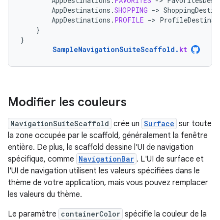
AppDestinations
.
FAVORITES
-
>
FavoritesDest
AppDestinations
.
SHOPPING
-
>
ShoppingDestin
AppDestinations
.
PROFILE
-
>
ProfileDestinat
}
}
SampleNavigationSuiteScaffold
.
kt
Modifier les couleurs
NavigationSuiteScaffold
crée un
Surface
sur toute
la zone occupée par le scaffold, généralement la fenêtre
entière. De plus, le scaffold dessine l'UI de navigation
spécifique, comme
NavigationBar
. L'UI de surface et
l'UI de navigation utilisent les valeurs spécifiées dans le
thème de votre application, mais vous pouvez remplacer
les valeurs du thème.
Le paramètre
containerColor
spécifie la couleur de la