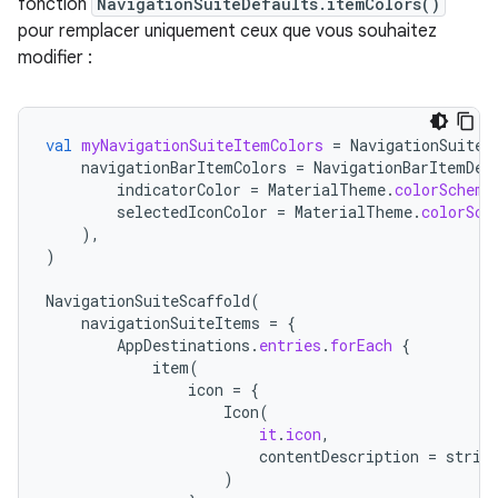
fonction
NavigationSuiteDefaults.itemColors()
pour remplacer uniquement ceux que vous souhaitez
modifier :
val
myNavigationSuiteItemColors
=
NavigationSuiteD
navigationBarItemColors
=
NavigationBarItemDef
indicatorColor
=
MaterialTheme
.
colorScheme
selectedIconColor
=
MaterialTheme
.
colorSch
),
)
NavigationSuiteScaffold
(
navigationSuiteItems
=
{
AppDestinations
.
entries
.
forEach
{
item
(
icon
=
{
Icon
(
it
.
icon
,
contentDescription
=
strin
)