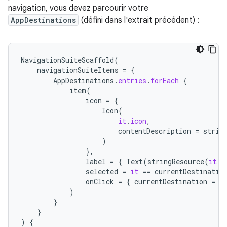
navigation, vous devez parcourir votre
AppDestinations
(défini dans l'extrait précédent) :
NavigationSuiteScaffold
(
navigationSuiteItems
=
{
AppDestinations
.
entries
.
forEach
{
item
(
icon
=
{
Icon
(
it
.
icon
,
contentDescription
=
strin
)
},
label
=
{
Text
(
stringResource
(
it
.
l
selected
=
it
==
currentDestinatio
onClick
=
{
currentDestination
=
i
)
}
}
)
{