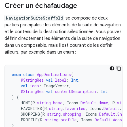
Créer un échafaudage
NavigationSuiteScaffold
se compose de deux
parties principales : les éléments de la suite de navigation
et le contenu de la destination sélectionnée. Vous pouvez
définir directement les éléments de la suite de navigation
dans un composable, mais il est courant de les définir
ailleurs, par exemple dans un enum :
enum
class
AppDestinations
(
@StringRes
val
label
:
Int
,
val
icon
:
ImageVector
,
@StringRes
val
contentDescription
:
Int
)
{
HOME
(
R
.
string
.
home
,
Icons
.
Default
.
Home
,
R
.
stri
FAVORITES
(
R
.
string
.
favorites
,
Icons
.
Default
.
Fa
SHOPPING
(
R
.
string
.
shopping
,
Icons
.
Default
.
Shop
PROFILE
(
R
.
string
.
profile
,
Icons
.
Default
.
Accoun
}