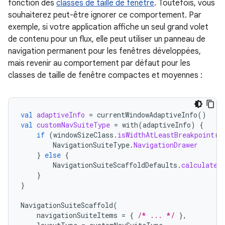
fonction des
classes de taille de fenêtre
. Toutefois, vous
souhaiterez peut-être ignorer ce comportement. Par
exemple, si votre application affiche un seul grand volet
de contenu pour un flux, elle peut utiliser un panneau de
navigation permanent pour les fenêtres développées,
mais revenir au comportement par défaut pour les
classes de taille de fenêtre compactes et moyennes :
val
adaptiveInfo
=
currentWindowAdaptiveInfo
()
val
customNavSuiteType
=
with
(
adaptiveInfo
)
{
if
(
windowSizeClass
.
isWidthAtLeastBreakpoint
(
W
NavigationSuiteType
.
NavigationDrawer
}
else
{
NavigationSuiteScaffoldDefaults
.
calculateF
}
}
NavigationSuiteScaffold
(
navigationSuiteItems
=
{
/* ... */
},