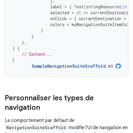
},
label
=
{
Text
(
stringResource
(
it
.
l
selected
=
it
==
currentDestinatio
onClick
=
{
currentDestination
=
i
colors
=
myNavigationSuiteItemColo
)
}
},
)
{
// Content...
}
SampleNavigationSuiteScaffold
.
kt
Personnaliser les types de
navigation
Le comportement par défaut de
NavigationSuiteScaffold
modifie l'UI de navigation en