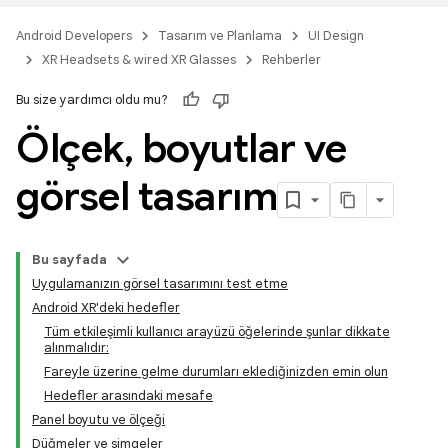
Android Developers
Tasarım ve Planlama
UI Design
XR Headsets & wired XR Glasses
Rehberler
Bu size yardımcı oldu mu?
Ölçek
,
boyutlar ve
görsel tasarım
Bu sayfada
Uygulamanızın görsel tasarımını test etme
Android XR'deki hedefler
Tüm etkileşimli kullanıcı arayüzü öğelerinde şunlar dikkate
alınmalıdır:
Fareyle üzerine gelme durumları eklediğinizden emin olun
Hedefler arasındaki mesafe
Panel boyutu ve ölçeği
Düğmeler ve simgeler