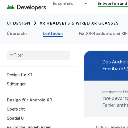
Essentials
Entwerfen und
UI DESIGN
XR HEADSETS & WIRED XR GLASSES
Übersicht
Leitfäden
Für XR‑Headsets und XR‑
Das Android
Feedback!
Design für XR
Stiftungen
Ihre bevorz
Design für Android XR
Fehler entha
Übersicht
Spatial UI
Räumliche Umgebungen
Android Developer