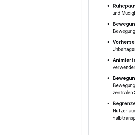
Ruhepau
und Müdigk
Bewegung
Bewegungs
Vorhers
Unbehagen
Animiert
verwenden
Bewegung
Bewegunge
zentralen
Begrenze
Nutzer auc
halbtransp