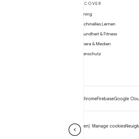
MEHR ZU ANDROID
DISCOVER
Android
Gaming
Android für Unternehmen
Maschinelles Lernen
Datensicherheit
Gesundheit & Fitness
Open Source
Kamera & Medien
Neuigkeiten
Datenschutz
Blog
5G
Podcasts
Android
Chrome
Firebase
Google Clou
Datenschutz
Lizenz
Markenrichtlinien
Manage cookies
Neuigk