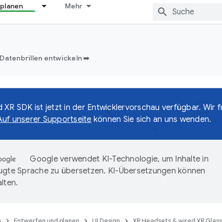
 planen
Mehr
Datenbrillen entwickeln ➡️
 XR SDK ist jetzt in der Entwicklervorschau verfügbar. Wir f
Auf unserer Supportseite
können Sie sich an uns wenden.
Google verwendet KI-Technologie, um Inhalte in
ugte Sprache zu übersetzen. KI-Übersetzungen können
lten.
s
Entwerfen und planen
UI Design
XR Headsets & wired XR Glas