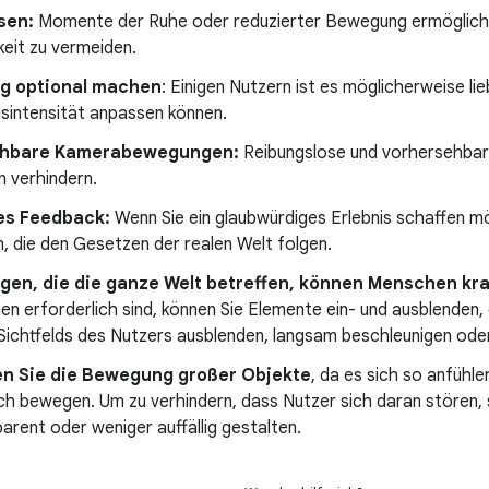
sen:
Momente der Ruhe oder reduzierter Bewegung ermögliche
eit zu vermeiden.
 optional machen
: Einigen Nutzern ist es möglicherweise lie
intensität anpassen können.
ehbare Kamerabewegungen:
Reibungslose und vorhersehb
 verhindern.
es Feedback:
Wenn Sie ein glaubwürdiges Erlebnis schaffen m
, die den Gesetzen der realen Welt folgen.
en, die die ganze Welt betreffen, können Menschen kr
n erforderlich sind, können Sie Elemente ein- und ausblenden,
 Sichtfelds des Nutzers ausblenden, langsam beschleunigen od
n Sie die Bewegung großer Objekte
, da es sich so anfühle
h bewegen. Um zu verhindern, dass Nutzer sich daran stören, s
arent oder weniger auffällig gestalten.