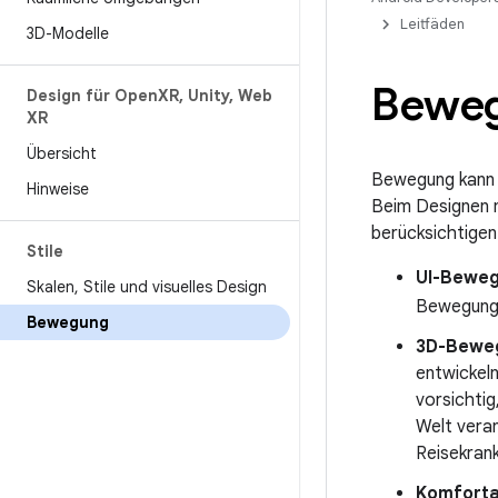
Leitfäden
3D-Modelle
Bewe
Design für Open
XR
,
Unity
,
Web
XR
Übersicht
Bewegung kann I
Hinweise
Beim Designen m
berücksichtigen
Stile
UI-Beweg
Skalen
,
Stile und visuelles Design
Bewegungsd
Bewegung
3D-Bewe
entwickel
vorsichtig
Welt vera
Reisekran
Komforta