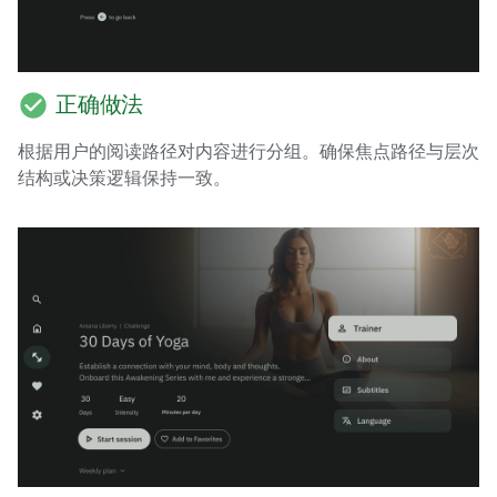
check_circle
正确做法
根据用户的阅读路径对内容进行分组。确保焦点路径与层次
结构或决策逻辑保持一致。