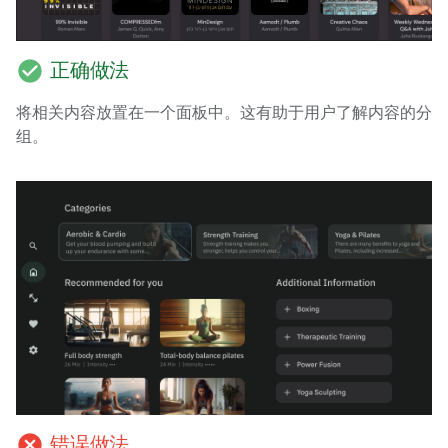
check_circle
正确做法
将相关内容放置在一个面板中。这有助于用户了解内容的分
组。
cancel
错误做法