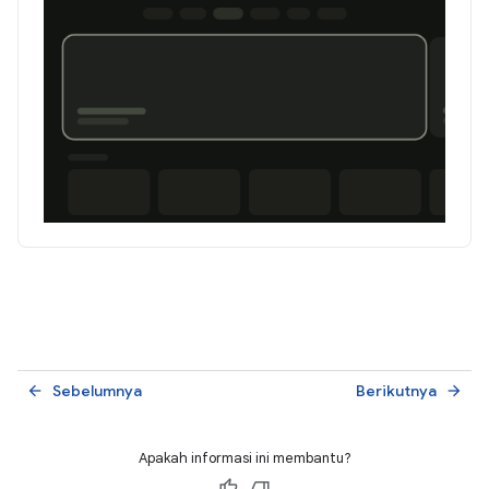
Sebelumnya
Berikutnya
arrow_back
arrow_forward
Apakah informasi ini membantu?