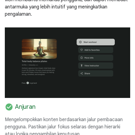
antarmuka yang lebih intuitif yang meningkatkan
pengalaman.
check_circle
Anjuran
Mengelompokkan konten berdasarkan jalur pembacaan
pengguna. Pastikan jalur fokus selaras dengan hierarki
atau logika pengambilan keputusan.