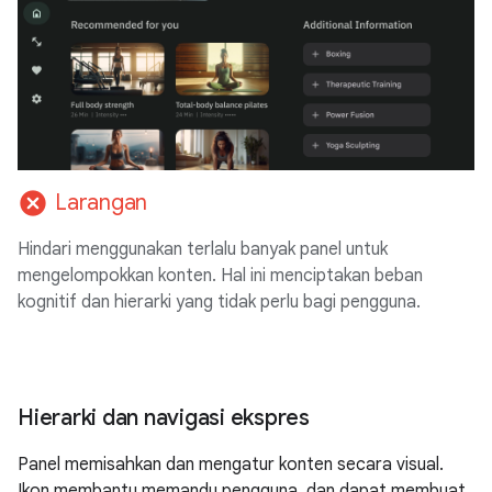
cancel
Larangan
Hindari menggunakan terlalu banyak panel untuk
mengelompokkan konten. Hal ini menciptakan beban
kognitif dan hierarki yang tidak perlu bagi pengguna.
Hierarki dan navigasi ekspres
Panel memisahkan dan mengatur konten secara visual.
Ikon membantu memandu pengguna, dan dapat membuat