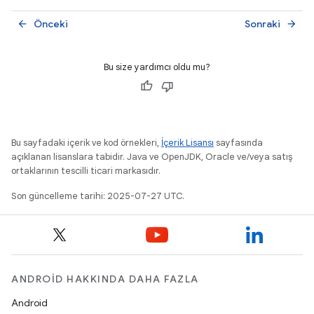
Önceki
Sonraki
arrow_back
arrow_forward
Bu size yardımcı oldu mu?
Bu sayfadaki içerik ve kod örnekleri,
İçerik Lisansı
sayfasında
açıklanan lisanslara tabidir. Java ve OpenJDK, Oracle ve/veya satış
ortaklarının tescilli ticari markasıdır.
Son güncelleme tarihi: 2025-07-27 UTC.
ANDROID HAKKINDA DAHA FAZLA
Android