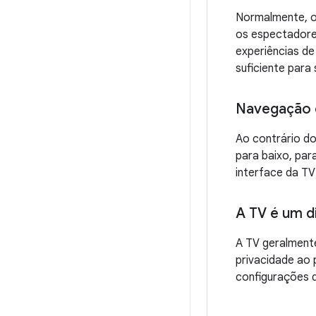
Normalmente, o
os espectadores
experiências de
suficiente para 
Navegação 
Ao contrário do
para baixo, par
interface da TV
A TV é um d
A TV geralmente
privacidade ao
configurações d