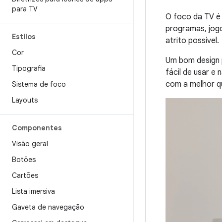
para TV
O foco da TV é 
programas, jogo
Estilos
atrito possível.
Cor
Um bom design p
Tipografia
fácil de usar e
com a melhor qu
Sistema de foco
Layouts
Componentes
Visão geral
Botões
Cartões
Lista imersiva
Gaveta de navegação