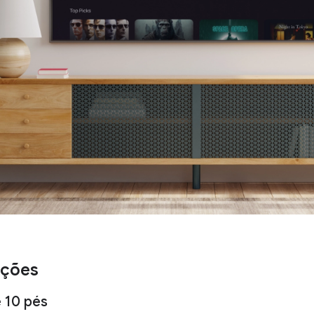
ações
e 10 pés