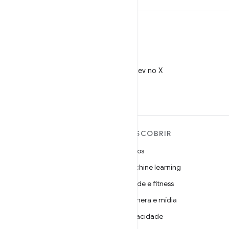
X
Siga @AndroidDev no X
MAIS SOBRE O ANDROID
DESCOBRIR
Android
Jogos
Android para empresas
Machine learning
Segurança
Saúde e fitness
Source
Câmera e mídia
Notícias
Privacidade