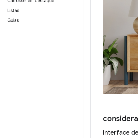
Carrossel em destaque
Listas
Guias
consider
interface d