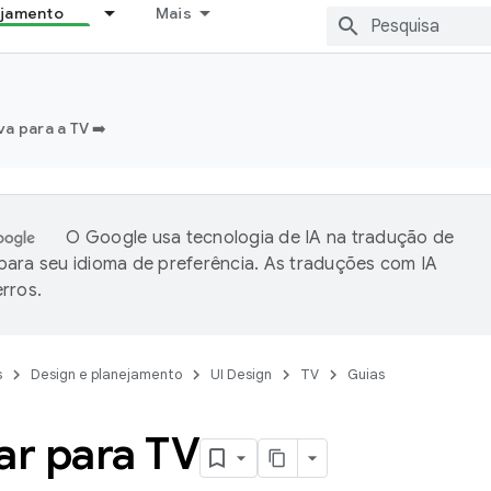
ejamento
Mais
a para a TV ➡️
O Google usa tecnologia de IA na tradução de
ara seu idioma de preferência. As traduções com IA
rros.
s
Design e planejamento
UI Design
TV
Guias
ar para TV