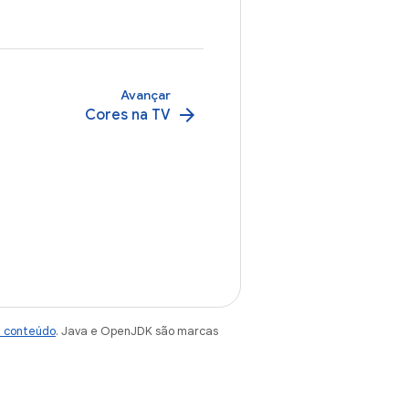
Avançar
arrow_forward
Cores na TV
e conteúdo
. Java e OpenJDK são marcas