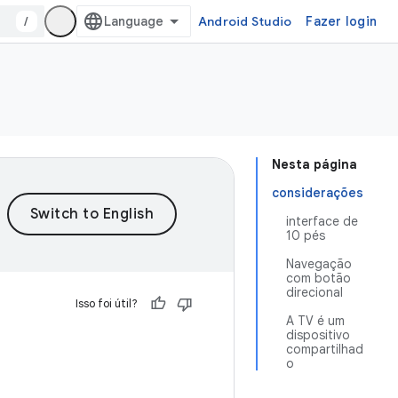
/
Android Studio
Fazer login
Nesta página
considerações
interface de
10 pés
Navegação
com botão
direcional
Isso foi útil?
A TV é um
dispositivo
compartilhad
o