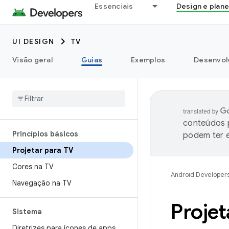
Essenciais
Design e plan
UI DESIGN
TV
Visão geral
Guias
Exemplos
Desenvolv
conteúdos p
Princípios básicos
podem ter e
Projetar para TV
Cores na TV
Android Developer
Navegação na TV
Projet
Sistema
Diretrizes para ícones de apps