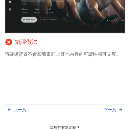
cancel
錯誤做法
請確保背景不會影響畫面上其他內容的可讀性和可見度。
上一頁
下一頁
arrow_back
arrow_forward
這對你有幫助嗎？