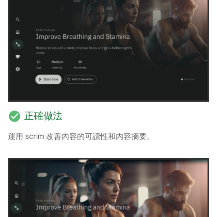
check_circle
正確做法
運用 scrim 改善內容的可讀性和內容摘要。