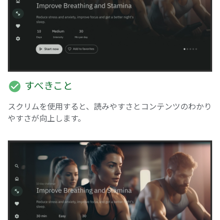
check_circle
すべきこと
スクリムを使用すると、読みやすさとコンテンツのわかり
やすさが向上します。