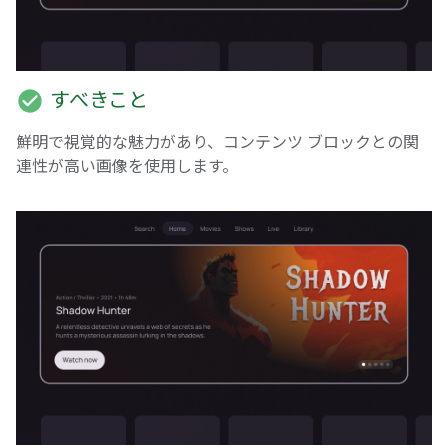
check_circle
すべきこと
鮮明で視覚的な魅力があり、コンテンツ ブロックとの関
連性が高い画像を使用します。