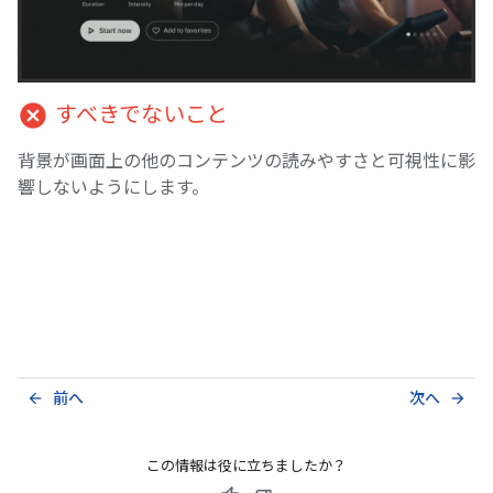
cancel
すべきでないこと
背景が画面上の他のコンテンツの読みやすさと可視性に影
響しないようにします。
前へ
次へ
arrow_back
arrow_forward
この情報は役に立ちましたか？