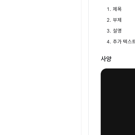
제목
부제
설명
추가 텍스
사양