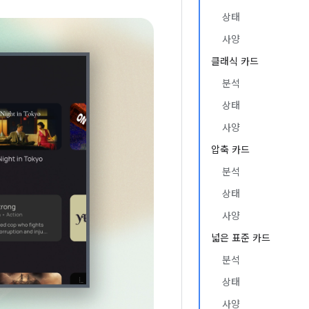
상태
사양
클래식 카드
분석
상태
사양
압축 카드
분석
상태
사양
넓은 표준 카드
분석
상태
사양