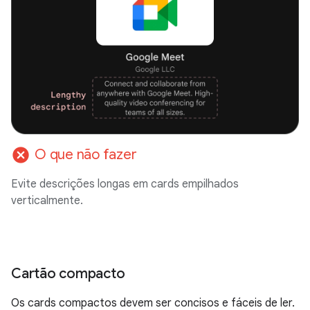
cancel
O que não fazer
Evite descrições longas em cards empilhados
verticalmente.
Cartão compacto
Os cards compactos devem ser concisos e fáceis de ler.