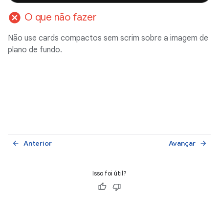
cancel
O que não fazer
Não use cards compactos sem scrim sobre a imagem de
plano de fundo.
Anterior
Avançar
arrow_back
arrow_forward
Isso foi útil?