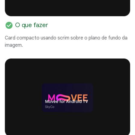
check_circle
O que fazer
Card compacto usando scrim sobre o plano de fundo da
imagem.