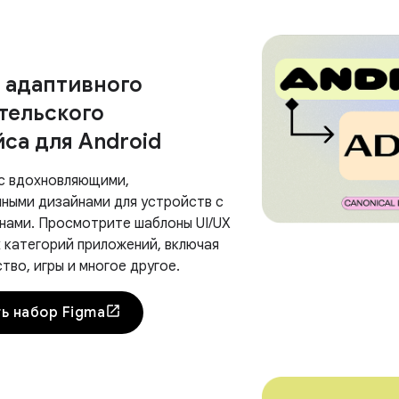
 адаптивного
тельского
са для Android
с вдохновляющими,
ными дизайнами для устройств с
нами. Просмотрите шаблоны UI/UX
х категорий приложений, включая
тво, игры и многое другое.
ь набор Figma