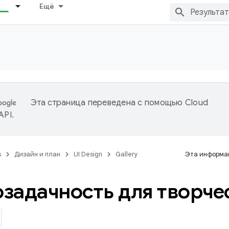
Ещё
Эта страница переведена с помощью
Cloud
 API
.
s
Дизайн и план
UI Design
Gallery
Эта информац
задачность для творче