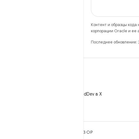
Контент и образцы кода
корпорации Oracle и ее
Последнее обновление:
X
Читайте @AndroidDev в X
ПОДРОБНЕЕ ОБ ОС
ОБЗОР
ANDROID