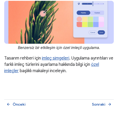
Benzersiz bir etkileşim için özel imleçli uygulama.
Tasarım rehberi için
imleç simgeleri
. Uygulama ayrıntıları ve
farklı imleç türlerini ayarlama hakkında bilgi için
özel
imleçler
başlıklı makaleyi inceleyin.
Önceki
Sonraki
arrow_back
arrow_forward