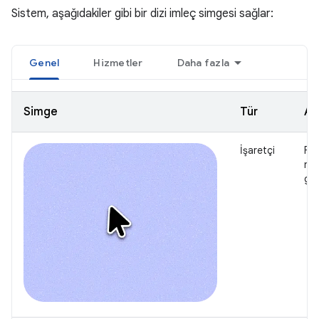
Sistem, aşağıdakiler gibi bir dizi imleç simgesi sağlar:
Genel
Hizmetler
Daha fazla
Simge
Tür
Aç
İşaretçi
Far
ner
gös